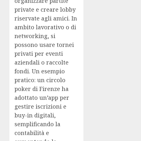
organizzare partite
private e creare lobby
riservate agli amici. In
ambito lavorativo o di
networking, si
possono usare tornei
privati per eventi
aziendali o raccolte
fondi. Un esempio
pratico: un circolo
poker di Firenze ha
adottato un’app per
gestire iscrizioni e
buy-in digitali,
semplificando la
contabilità e