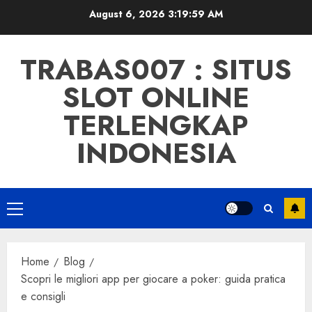
Skip
August 6, 2026
3:20:00 AM
to
content
TRABAS007 : SITUS
SLOT ONLINE
TERLENGKAP
INDONESIA
Primary
Menu
Home
Blog
Scopri le migliori app per giocare a poker: guida pratica
e consigli