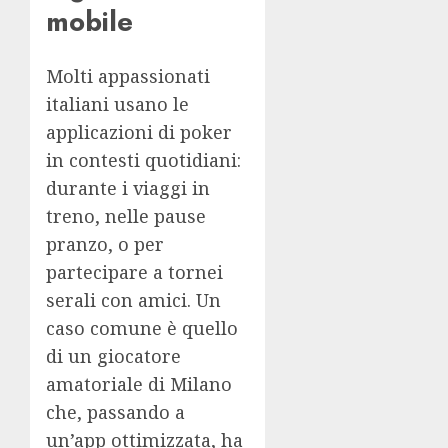
mobile
Molti appassionati
italiani usano le
applicazioni di poker
in contesti quotidiani:
durante i viaggi in
treno, nelle pause
pranzo, o per
partecipare a tornei
serali con amici. Un
caso comune è quello
di un giocatore
amatoriale di Milano
che, passando a
un’app ottimizzata, ha