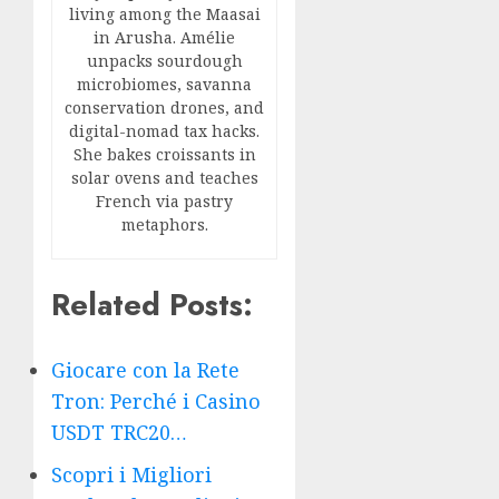
living among the Maasai
in Arusha. Amélie
unpacks sourdough
microbiomes, savanna
conservation drones, and
digital-nomad tax hacks.
She bakes croissants in
solar ovens and teaches
French via pastry
metaphors.
Related Posts:
Giocare con la Rete
Tron: Perché i Casino
USDT TRC20…
Scopri i Migliori