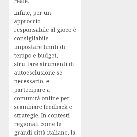
reale.
Infine, per un
approccio
responsabile al gioco è
consigliabile
impostare limiti di
tempo e budget,
sfruttare strumenti di
autoesclusione se
necessario, e
partecipare a
comunità online per
scambiare feedback e
strategie. In contesti
regionali come le
grandi città italiane, la