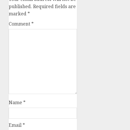
published.
Required fields are
marked
*
Comment
*
Name
*
Email
*