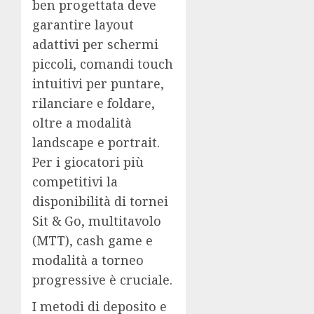
ben progettata deve
garantire layout
adattivi per schermi
piccoli, comandi touch
intuitivi per puntare,
rilanciare e foldare,
oltre a modalità
landscape e portrait.
Per i giocatori più
competitivi la
disponibilità di tornei
Sit & Go, multitavolo
(MTT), cash game e
modalità a torneo
progressive è cruciale.
I metodi di deposito e