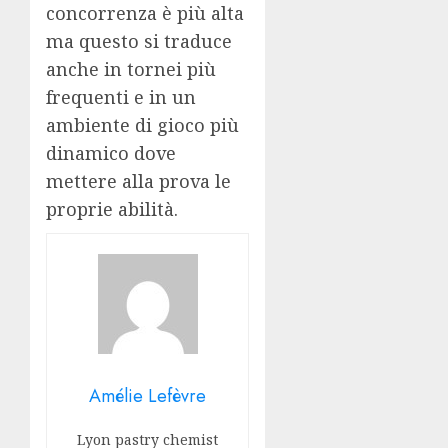
concorrenza è più alta
ma questo si traduce
anche in tornei più
frequenti e in un
ambiente di gioco più
dinamico dove
mettere alla prova le
proprie abilità.
Amélie Lefèvre
Lyon pastry chemist