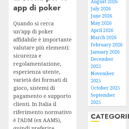
August 2026
app di poker
July 2026
June 2026
Quando si cerca
May 2026
April 2026
un’app di poker
March 2026
affidabile è importante
February 2026
valutare più elementi:
January 2026
sicurezza e
December
regolamentazione,
2025
esperienza utente,
November
varietà dei formati di
2025
gioco, sistemi di
October 2025
September
pagamento e supporto
2025
clienti. In Italia il
riferimento normativo
CATEGORI
è l’ADM (ex AAMS),
quindi preferire