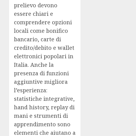
prelievo devono
essere chiari e
comprendere opzioni
locali come bonifico
bancario, carte di
credito/debito e wallet
elettronici popolari in
Italia. Anche la
presenza di funzioni
aggiuntive migliora
l’esperienza:
statistiche integrative,
hand history, replay di
mani e strumenti di
apprendimento sono
elementi che aiutano a