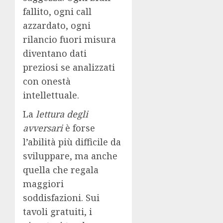
fallito, ogni call
azzardato, ogni
rilancio fuori misura
diventano dati
preziosi se analizzati
con onestà
intellettuale.
La
lettura degli
avversari
è forse
l’abilità più difficile da
sviluppare, ma anche
quella che regala
maggiori
soddisfazioni. Sui
tavoli gratuiti, i