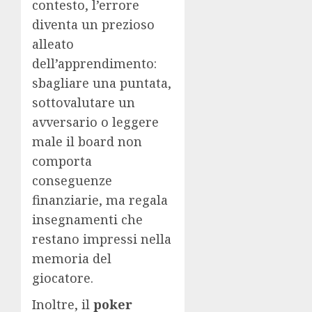
contesto, l’errore
diventa un prezioso
alleato
dell’apprendimento:
sbagliare una puntata,
sottovalutare un
avversario o leggere
male il board non
comporta
conseguenze
finanziarie, ma regala
insegnamenti che
restano impressi nella
memoria del
giocatore.
Inoltre, il
poker