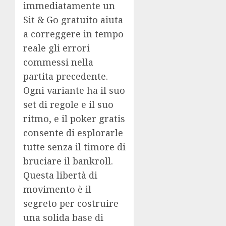
immediatamente un
Sit & Go gratuito aiuta
a correggere in tempo
reale gli errori
commessi nella
partita precedente.
Ogni variante ha il suo
set di regole e il suo
ritmo, e il poker gratis
consente di esplorarle
tutte senza il timore di
bruciare il bankroll.
Questa libertà di
movimento è il
segreto per costruire
una solida base di