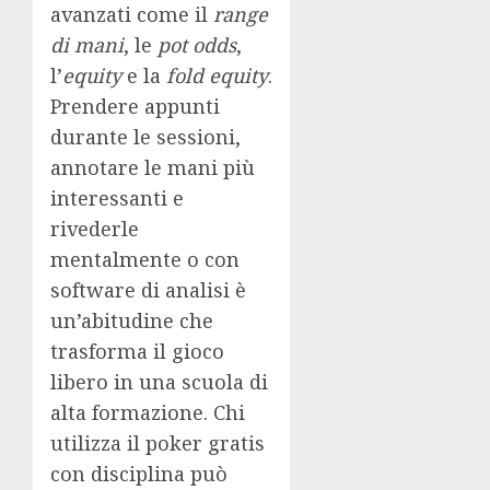
avanzati come il
range
di mani
, le
pot odds
,
l’
equity
e la
fold equity
.
Prendere appunti
durante le sessioni,
annotare le mani più
interessanti e
rivederle
mentalmente o con
software di analisi è
un’abitudine che
trasforma il gioco
libero in una scuola di
alta formazione. Chi
utilizza il poker gratis
con disciplina può