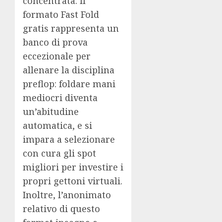
concentrata. Il
formato Fast Fold
gratis rappresenta un
banco di prova
eccezionale per
allenare la disciplina
preflop: foldare mani
mediocri diventa
un’abitudine
automatica, e si
impara a selezionare
con cura gli spot
migliori per investire i
propri gettoni virtuali.
Inoltre, l’anonimato
relativo di questo