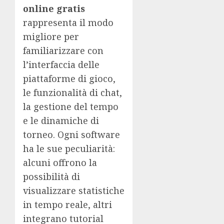
online gratis
rappresenta il modo
migliore per
familiarizzare con
l’interfaccia delle
piattaforme di gioco,
le funzionalità di chat,
la gestione del tempo
e le dinamiche di
torneo. Ogni software
ha le sue peculiarità:
alcuni offrono la
possibilità di
visualizzare statistiche
in tempo reale, altri
integrano tutorial