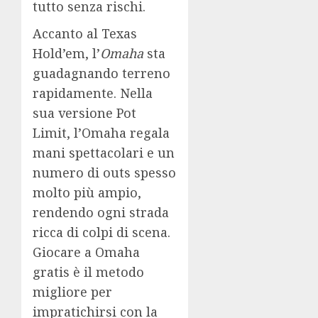
tutto senza rischi.
Accanto al Texas
Hold’em, l’
Omaha
sta
guadagnando terreno
rapidamente. Nella
sua versione Pot
Limit, l’Omaha regala
mani spettacolari e un
numero di outs spesso
molto più ampio,
rendendo ogni strada
ricca di colpi di scena.
Giocare a Omaha
gratis è il metodo
migliore per
impratichirsi con la