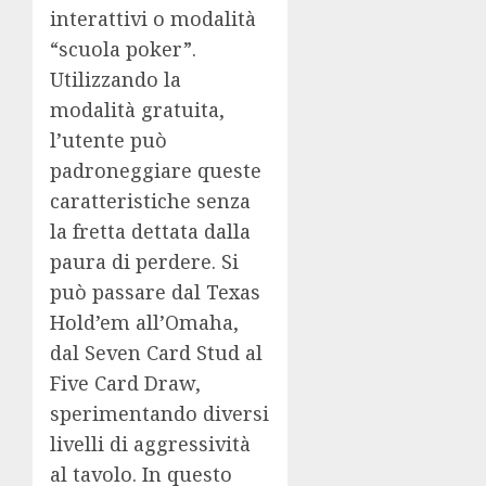
interattivi o modalità
“scuola poker”.
Utilizzando la
modalità gratuita,
l’utente può
padroneggiare queste
caratteristiche senza
la fretta dettata dalla
paura di perdere. Si
può passare dal Texas
Hold’em all’Omaha,
dal Seven Card Stud al
Five Card Draw,
sperimentando diversi
livelli di aggressività
al tavolo. In questo