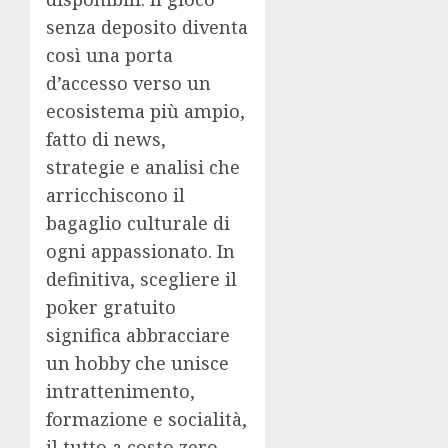
senza deposito diventa
così una porta
d’accesso verso un
ecosistema più ampio,
fatto di news,
strategie e analisi che
arricchiscono il
bagaglio culturale di
ogni appassionato. In
definitiva, scegliere il
poker gratuito
significa abbracciare
un hobby che unisce
intrattenimento,
formazione e socialità,
il tutto a costo zero.