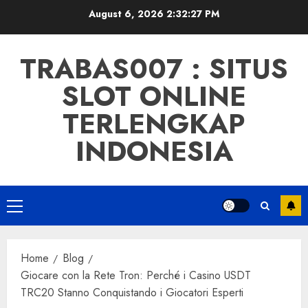
Skip
August 6, 2026
2:32:28 PM
to
content
TRABAS007 : SITUS
SLOT ONLINE
TERLENGKAP
INDONESIA
Primary
Menu
Home
Blog
Giocare con la Rete Tron: Perché i Casino USDT
TRC20 Stanno Conquistando i Giocatori Esperti