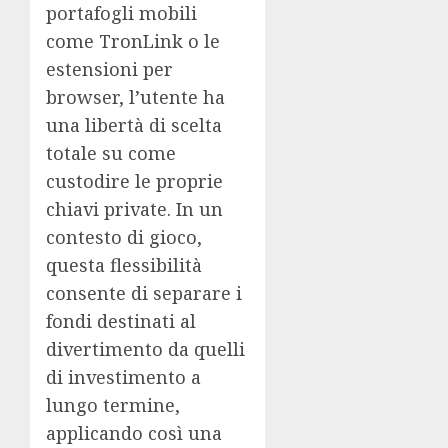
portafogli mobili
come TronLink o le
estensioni per
browser, l’utente ha
una libertà di scelta
totale su come
custodire le proprie
chiavi private. In un
contesto di gioco,
questa flessibilità
consente di separare i
fondi destinati al
divertimento da quelli
di investimento a
lungo termine,
applicando così una