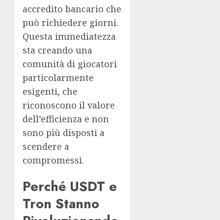
accredito bancario che
può richiedere giorni.
Questa immediatezza
sta creando una
comunità di giocatori
particolarmente
esigenti, che
riconoscono il valore
dell’efficienza e non
sono più disposti a
scendere a
compromessi.
Perché USDT e
Tron Stanno