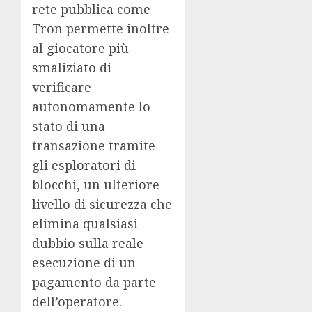
rete pubblica come
Tron permette inoltre
al giocatore più
smaliziato di
verificare
autonomamente lo
stato di una
transazione tramite
gli esploratori di
blocchi, un ulteriore
livello di sicurezza che
elimina qualsiasi
dubbio sulla reale
esecuzione di un
pagamento da parte
dell’operatore.