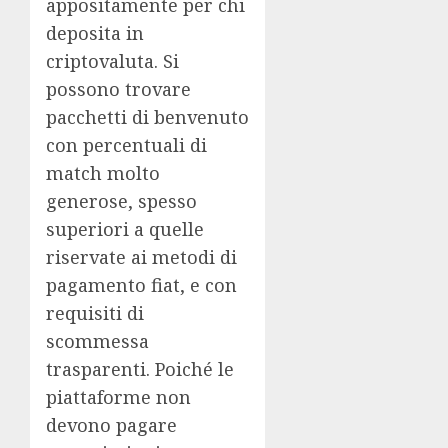
appositamente per chi
deposita in
criptovaluta. Si
possono trovare
pacchetti di benvenuto
con percentuali di
match molto
generose, spesso
superiori a quelle
riservate ai metodi di
pagamento fiat, e con
requisiti di
scommessa
trasparenti. Poiché le
piattaforme non
devono pagare