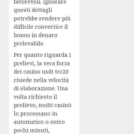
favorevoli. Ignorare
questi dettagli
potrebbe rendere più
difficile convertire il
bonus in denaro
prelevabile.
Per quanto riguarda i
prelievi, la vera forza
dei casino usdt trc20
risiede nella velocità
di elaborazione. Una
volta richiesto il
prelievo, molti casinò
lo processano in
automatico o entro
pochi minuti,