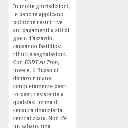
In molte giurisdizioni,
le banche applicano
politiche restrittive
sui pagamenti a siti di
gioco d’azzardo,
causando fastidiosi
rifiuti e segnalazioni.
Con
USDT su Tron
,
invece, il flusso di
denaro rimane
completamente peer-
to-peer, resistente a
qualsiasi forma di
censura finanziaria
centralizzata. Non c’è
un sabato, una