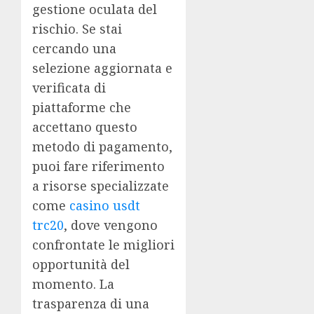
gestione oculata del
rischio. Se stai
cercando una
selezione aggiornata e
verificata di
piattaforme che
accettano questo
metodo di pagamento,
puoi fare riferimento
a risorse specializzate
come
casino usdt
trc20
, dove vengono
confrontate le migliori
opportunità del
momento. La
trasparenza di una