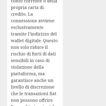
conto corrente o della
propria carta di
credito. La
connessione avviene
esclusivamente
tramite l’indirizzo del
wallet digitale. Questo
non solo riduce il
rischio di furti di dati
sensibili in caso di
violazione della
piattaforma, ma
garantisce anche un
livello di discrezione
che le transazioni fiat
non possono offrire.