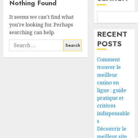
Nothing Found
It seems we can’t find what
you’re looking for. Perhaps
RECENT
searching can help.
POSTS
Search
for:
Comment
trouver le
meilleur
casino en
ligne : guide
pratique et
critères
indispensable
s
Découvrir le
meilleur site