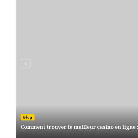
Blog
Comment trouver le meilleur casino en ligne :
AMÉLIE LEFÈVRE
AUGUST 6, 2026
0