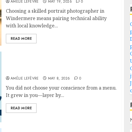
AMÉLIE LEFÈVRE
MAY 19, 2026
0
Choosing a skilled portrait photographer in
Windermere means pairing technical ability
with local knowledge...
D
READ MORE
Philosophy of Mind and Moral Memory: How
Information Becomes Obligation
AMÉLIE LEFÈVRE
MAY 8, 2026
0
You did not choose your conscience from a menu.
o
It grew in you—layer by...
READ MORE