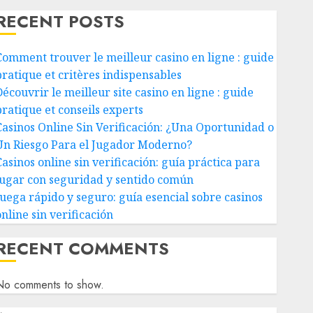
pratique et conseils experts
RECENT POSTS
AUGUST 6, 2026
0
2
Comment trouver le meilleur casino en ligne : guide
Blog
Casinos Online Sin
pratique et critères indispensables
Verificación: ¿Una
écouvrir le meilleur site casino en ligne : guide
Oportunidad o Un Riesgo
pratique et conseils experts
Para el Jugador Moderno?
Casinos Online Sin Verificación: ¿Una Oportunidad o
3
AUGUST 5, 2026
0
Un Riesgo Para el Jugador Moderno?
Casinos online sin verificación: guía práctica para
Blog
jugar con seguridad y sentido común
Casinos online sin
Juega rápido y seguro: guía esencial sobre casinos
verificación: guía práctica
para jugar con seguridad y
nline sin verificación
sentido común
4
RECENT COMMENTS
AUGUST 5, 2026
0
Blog
No comments to show.
Juega rápido y seguro: guía