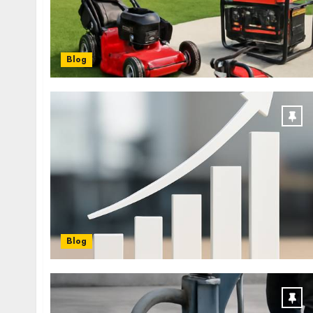
Blog
Blog