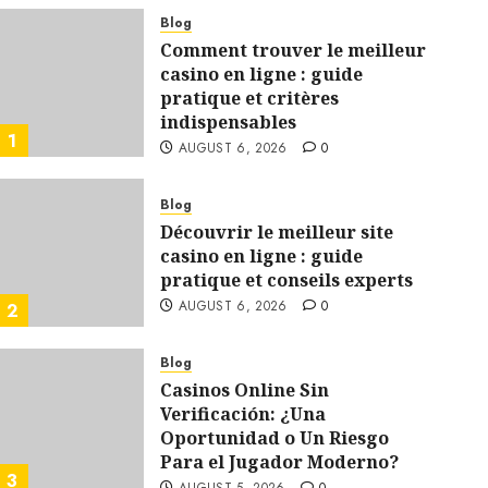
Blog
Comment trouver le meilleur
casino en ligne : guide
pratique et critères
indispensables
1
AUGUST 6, 2026
0
Blog
Découvrir le meilleur site
casino en ligne : guide
pratique et conseils experts
AUGUST 6, 2026
0
2
Blog
Casinos Online Sin
Verificación: ¿Una
Blog
Oportunidad o Un Riesgo
Découvrir le meilleur site casino en ligne : guide pr
Para el Jugador Moderno?
AMÉLIE LEFÈVRE
AUGUST 6, 2026
0
3