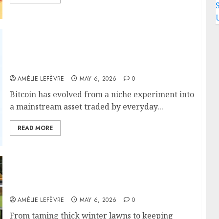
Smarter Bitcoin Investing Starts With the
Right Platform: Security, Automation, and
Proven Discipline
AMÉLIE LEFÈVRE
MAY 6, 2026
0
Bitcoin has evolved from a niche experiment into
a mainstream asset traded by everyday...
READ MORE
Powering Perth’s Backyards and Worksites
with Confidence: Sandersons Outdoor Power
Equipment
AMÉLIE LEFÈVRE
MAY 6, 2026
0
From taming thick winter lawns to keeping