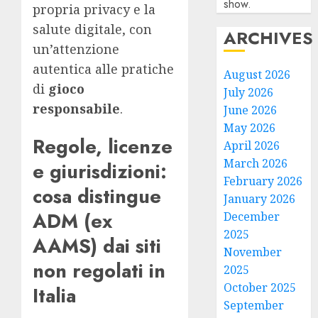
show.
propria privacy e la
salute digitale, con
ARCHIVES
un’attenzione
autentica alle pratiche
August 2026
di
gioco
July 2026
responsabile
.
June 2026
May 2026
Regole, licenze
April 2026
March 2026
e giurisdizioni:
February 2026
cosa distingue
January 2026
ADM (ex
December
2025
AAMS) dai siti
November
non regolati in
2025
October 2025
Italia
September