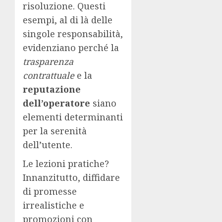
risoluzione. Questi
esempi, al di là delle
singole responsabilità,
evidenziano perché la
trasparenza
contrattuale
e la
reputazione
dell’operatore
siano
elementi determinanti
per la serenità
dell’utente.
Le lezioni pratiche?
Innanzitutto, diffidare
di promesse
irrealistiche e
promozioni con