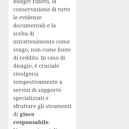
budget ridotti, la
conservazione di tutte
le evidenze
documentali e la
scelta di
intrattenimento come
svago, non come fonte
di reddito. In caso di
disagio, è cruciale
rivolgersi
tempestivamente a
servizi di supporto
specializzati e
sfruttare gli strumenti
di
gioco
responsabile
.