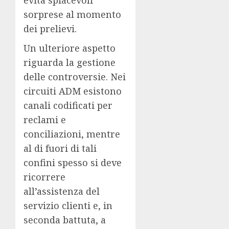
sorprese al momento
dei prelievi.
Un ulteriore aspetto
riguarda la gestione
delle controversie. Nei
circuiti ADM esistono
canali codificati per
reclami e
conciliazioni, mentre
al di fuori di tali
confini spesso si deve
ricorrere
all’assistenza del
servizio clienti e, in
seconda battuta, a