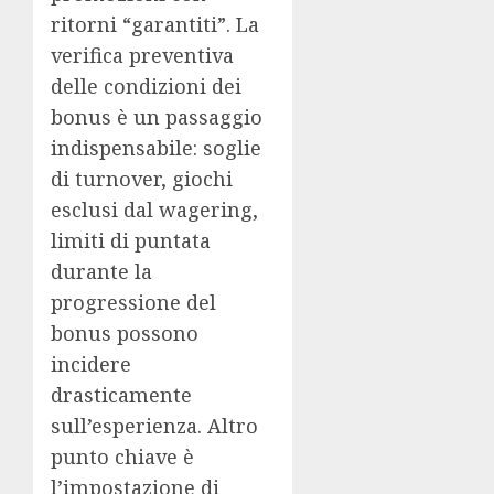
ritorni “garantiti”. La
verifica preventiva
delle condizioni dei
bonus è un passaggio
indispensabile: soglie
di turnover, giochi
esclusi dal wagering,
limiti di puntata
durante la
progressione del
bonus possono
incidere
drasticamente
sull’esperienza. Altro
punto chiave è
l’impostazione di