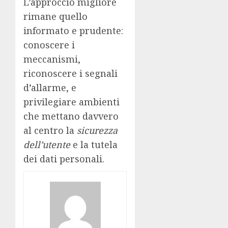
L’approccio migliore
rimane quello
informato e prudente:
conoscere i
meccanismi,
riconoscere i segnali
d’allarme, e
privilegiare ambienti
che mettano davvero
al centro la
sicurezza
dell’utente
e la tutela
dei dati personali.