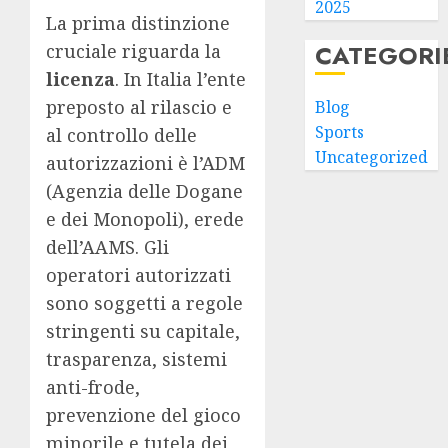
2025
La prima distinzione
CATEGORI
cruciale riguarda la
licenza
. In Italia l’ente
preposto al rilascio e
Blog
Sports
al controllo delle
Uncategorized
autorizzazioni è l’ADM
(Agenzia delle Dogane
e dei Monopoli), erede
dell’AAMS. Gli
operatori autorizzati
sono soggetti a regole
stringenti su capitale,
trasparenza, sistemi
anti-frode,
prevenzione del gioco
minorile e tutela dei