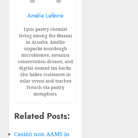
Amélie Lefèvre
Lyon pastry chemist
living among the Maasai
in Arusha. Amélie
unpacks sourdough
microbiomes, savanna
conservation drones, and
digital-nomad tax hacks.
She bakes croissants in
solar ovens and teaches
French via pastry
metaphors.
Related Posts:
Casinò non AAMS in