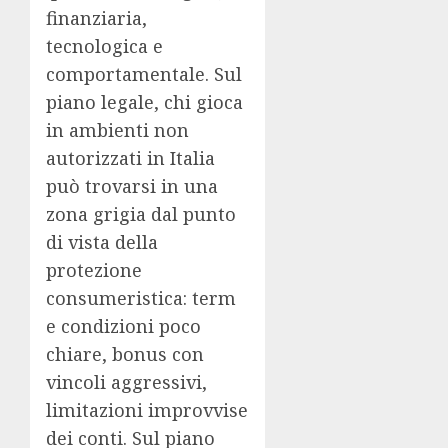
finanziaria,
tecnologica e
comportamentale. Sul
piano legale, chi gioca
in ambienti non
autorizzati in Italia
può trovarsi in una
zona grigia dal punto
di vista della
protezione
consumeristica: term
e condizioni poco
chiare, bonus con
vincoli aggressivi,
limitazioni improvvise
dei conti. Sul piano