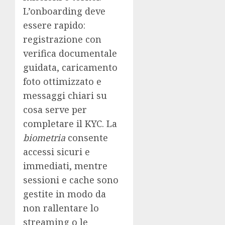
L’onboarding deve
essere rapido:
registrazione con
verifica documentale
guidata, caricamento
foto ottimizzato e
messaggi chiari su
cosa serve per
completare il KYC. La
biometria
consente
accessi sicuri e
immediati, mentre
sessioni e cache sono
gestite in modo da
non rallentare lo
streaming o le