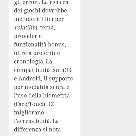
gli errori. La ricerca
dei giochi dovrebbe
includere filtri per
volatilità
, tema,
provider e
funzionalità bonus,
oltre a preferiti e
cronologia. La
compatibilità con iOS
e Android, il supporto
per modalità scura e
l’uso della biometria
(Face/Touch ID)
migliorano
l’accessibilità. La
differenza si nota