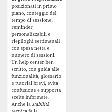
posizionati in primo
piano, conteggio del
tempo di sessione,
reminder
personalizzabili e
riepiloghi settimanali
con spesa netta e
numero di sessioni.
Un help center ben
scritto, con guida alle
funzionalità, glossario
e tutorial brevi, evita
confusione e supporta
scelte informate.
Anche la
stabilità
tecnica fa la