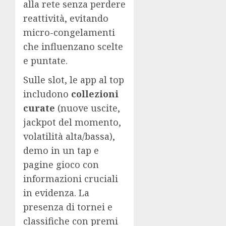
alla rete senza perdere
reattività, evitando
micro-congelamenti
che influenzano scelte
e puntate.
Sulle slot, le app al top
includono
collezioni
curate
(nuove uscite,
jackpot del momento,
volatilità alta/bassa),
demo in un tap e
pagine gioco con
informazioni cruciali
in evidenza. La
presenza di tornei e
classifiche con premi