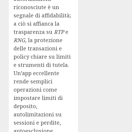
riconosciute è un
segnale di affidabilità;
a ciò si affianca la
trasparenza su
RTP
e
RNG
, la protezione
delle transazioni e
policy chiare su limiti
e strumenti di tutela.
Un’app eccellente
rende semplici
operazioni come
impostare limiti di
deposito,
autolimitazioni su
sessioni e perdite,
autoesclusione