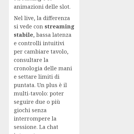
animazioni delle slot.
Nel live, la differenza
si vede con
streaming
stabile
, bassa latenza
e controlli intuitivi
per cambiare tavolo,
consultare la
cronologia delle mani
e settare limiti di
puntata. Un plus è il
multi-tavolo: poter
seguire due o più
giochi senza
interrompere la
sessione. La chat