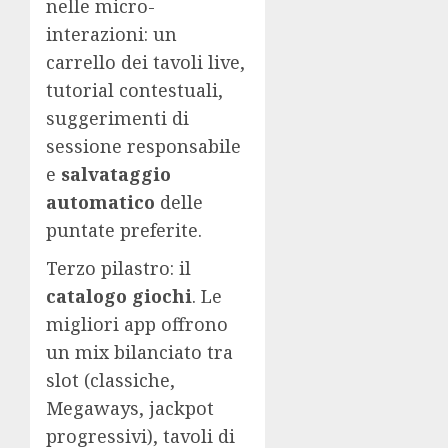
nelle micro-
interazioni: un
carrello dei tavoli live,
tutorial contestuali,
suggerimenti di
sessione responsabile
e
salvataggio
automatico
delle
puntate preferite.
Terzo pilastro: il
catalogo giochi
. Le
migliori app offrono
un mix bilanciato tra
slot (classiche,
Megaways, jackpot
progressivi), tavoli di