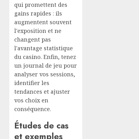
qui promettent des
gains rapides : ils
augmentent souvent
l'exposition et ne
changent pas
l'avantage statistique
du casino. Enfin, tenez
un journal de jeu pour
analyser vos sessions,
identifier les
tendances et ajuster
vos choix en
conséquence.
Études de cas
et exemples