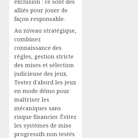
exclusion : ce sont des
alliés pour jouer de
façon responsable.
Au niveau stratégique,
combinez
connaissance des
règles, gestion stricte
des mises et sélection
judicieuse des jeux.
Testez d'abord les jeux
en mode démo pour
maîtriser les
mécaniques sans
risque financier. Évitez
les systèmes de mise
progressifs non testés