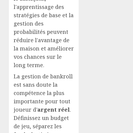
l'apprentissage des
stratégies de base et la
gestion des
probabilités peuvent
réduire l'avantage de
la maison et améliorer
vos chances sur le
long terme.
La gestion de bankroll
est sans doute la
compétence la plus
importante pour tout
joueur d'
argent réel
.
Définissez un budget
de jeu, séparez les