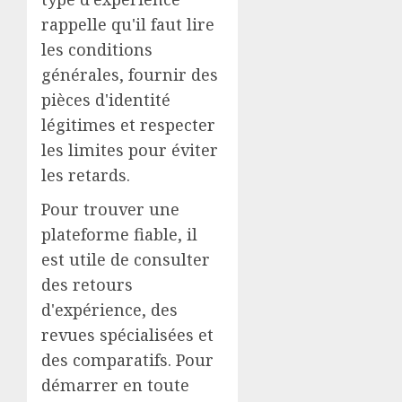
rappelle qu'il faut lire
les conditions
générales, fournir des
pièces d'identité
légitimes et respecter
les limites pour éviter
les retards.
Pour trouver une
plateforme fiable, il
est utile de consulter
des retours
d'expérience, des
revues spécialisées et
des comparatifs. Pour
démarrer en toute