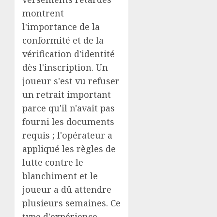
montrent
l'importance de la
conformité et de la
vérification d'identité
dès l'inscription. Un
joueur s'est vu refuser
un retrait important
parce qu'il n'avait pas
fourni les documents
requis ; l'opérateur a
appliqué les règles de
lutte contre le
blanchiment et le
joueur a dû attendre
plusieurs semaines. Ce
type d'expérience