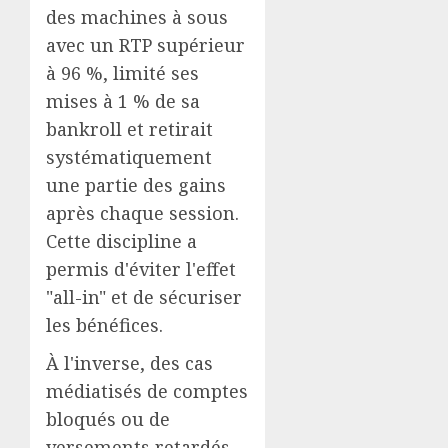
des machines à sous
avec un RTP supérieur
à 96 %, limité ses
mises à 1 % de sa
bankroll et retirait
systématiquement
une partie des gains
après chaque session.
Cette discipline a
permis d'éviter l'effet
"all-in" et de sécuriser
les bénéfices.
À l'inverse, des cas
médiatisés de comptes
bloqués ou de
versements retardés