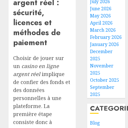
argent réel
:
July 2026
June 2026
sécurité,
May 2026
licences et
April 2026
March 2026
méthodes de
February 2026
paiement
January 2026
December
Choisir de jouer sur
2025
un
casino en ligne
November
2025
argent réel
implique
October 2025
de confier des fonds et
September
des données
2025
personnelles à une
plateforme. La
CATEGORI
première étape
consiste donc à
Blog