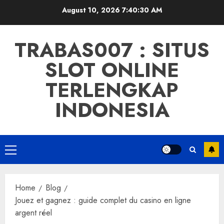
Skip
August 10, 2026
7:40:31 AM
to
content
TRABAS007 : SITUS
SLOT ONLINE
TERLENGKAP
INDONESIA
Primary
Menu
Home
Blog
Jouez et gagnez : guide complet du casino en ligne
argent réel