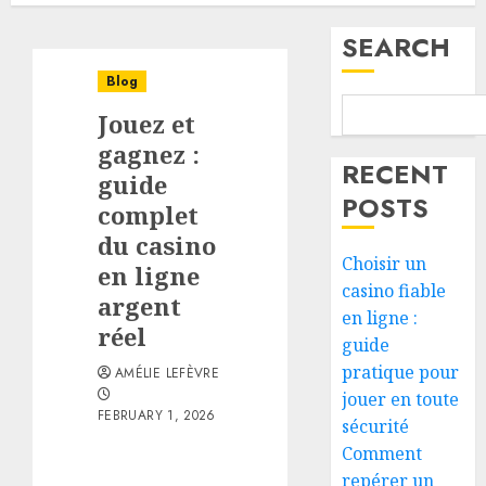
SEARCH
Blog
Jouez et
gagnez :
RECENT
guide
POSTS
complet
du casino
Choisir un
en ligne
casino fiable
argent
en ligne :
réel
guide
pratique pour
AMÉLIE LEFÈVRE
jouer en toute
FEBRUARY 1, 2026
sécurité
Comment
repérer un