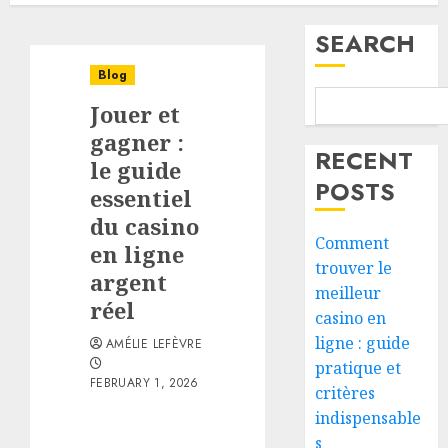
SEARCH
Blog
Jouer et
gagner :
RECENT
le guide
POSTS
essentiel
du casino
Comment
en ligne
trouver le
argent
meilleur
réel
casino en
ligne : guide
AMÉLIE LEFÈVRE
pratique et
FEBRUARY 1, 2026
critères
indispensable
s