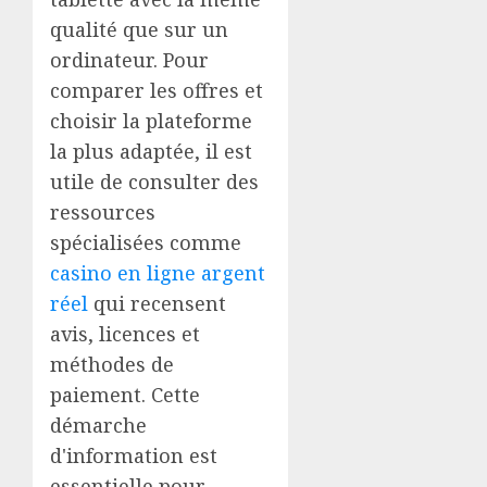
qualité que sur un
ordinateur. Pour
comparer les offres et
choisir la plateforme
la plus adaptée, il est
utile de consulter des
ressources
spécialisées comme
casino en ligne argent
réel
qui recensent
avis, licences et
méthodes de
paiement. Cette
démarche
d'information est
essentielle pour