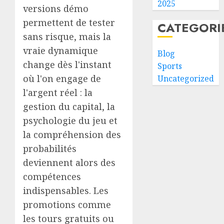
2025
versions démo
permettent de tester
CATEGORI
sans risque, mais la
vraie dynamique
Blog
change dès l'instant
Sports
où l'on engage de
Uncategorized
l'argent réel : la
gestion du capital, la
psychologie du jeu et
la compréhension des
probabilités
deviennent alors des
compétences
indispensables. Les
promotions comme
les tours gratuits ou