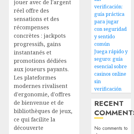
jouer avec de l'argent
verificación:
réel offre des
guía práctica
sensations et des
para jugar
récompenses
con seguridad
concrètes : jackpots
y sentido
progressifs, gains
común
Juega rápido y
instantanés et
seguro: guía
promotions dédiées
esencial sobre
aux joueurs payants.
casinos online
Les plateformes
sin
modernes rivalisent
verificación
d'ergonomie, d'offres
RECENT
de bienvenue et de
bibliothèques de jeux,
COMMENT
ce qui facilite la
découverte
No comments to