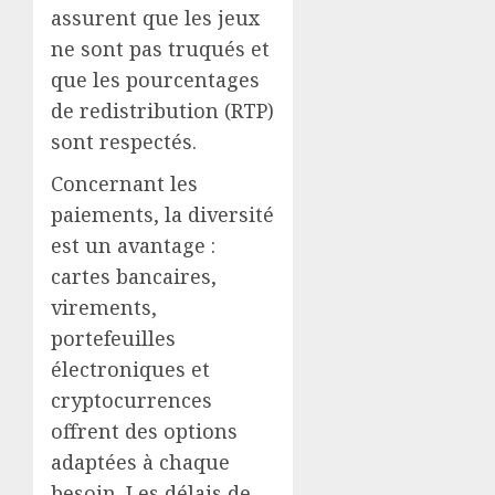
assurent que les jeux
ne sont pas truqués et
que les pourcentages
de redistribution (RTP)
sont respectés.
Concernant les
paiements, la diversité
est un avantage :
cartes bancaires,
virements,
portefeuilles
électroniques et
cryptocurrences
offrent des options
adaptées à chaque
besoin. Les délais de