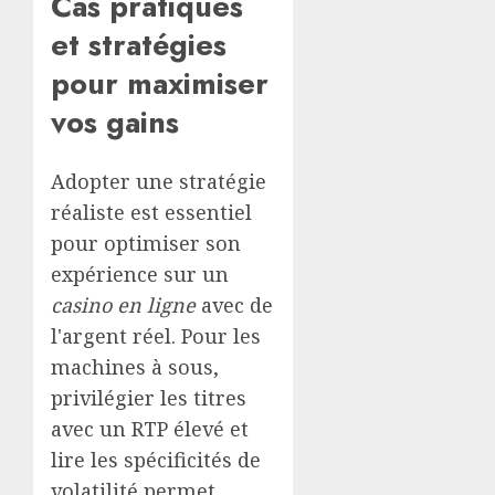
Cas pratiques
et stratégies
pour maximiser
vos gains
Adopter une stratégie
réaliste est essentiel
pour optimiser son
expérience sur un
casino en ligne
avec de
l'argent réel. Pour les
machines à sous,
privilégier les titres
avec un RTP élevé et
lire les spécificités de
volatilité permet