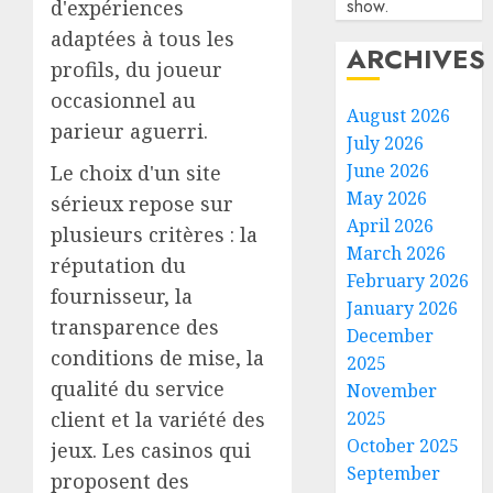
show.
d'expériences
adaptées à tous les
ARCHIVES
profils, du joueur
occasionnel au
August 2026
parieur aguerri.
July 2026
June 2026
Le choix d'un site
May 2026
sérieux repose sur
April 2026
plusieurs critères : la
March 2026
réputation du
February 2026
fournisseur, la
January 2026
transparence des
December
conditions de mise, la
2025
qualité du service
November
client et la variété des
2025
October 2025
jeux. Les casinos qui
September
proposent des