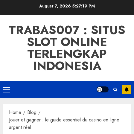
Skip
August 7, 2026
5:27:20 PM
to
content
TRABAS007 : SITUS
SLOT ONLINE
TERLENGKAP
INDONESIA
Primary
Menu
Home
Blog
Jouer et gagner : le guide essentiel du casino en ligne
argent réel