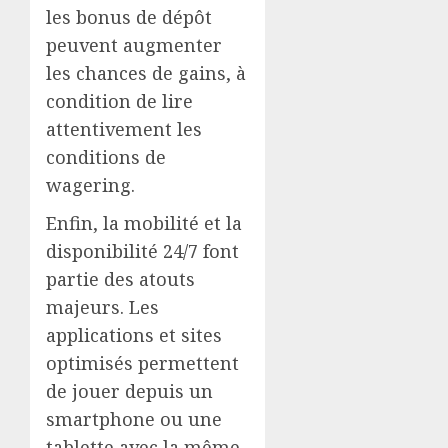
les bonus de dépôt
peuvent augmenter
les chances de gains, à
condition de lire
attentivement les
conditions de
wagering.
Enfin, la mobilité et la
disponibilité 24/7 font
partie des atouts
majeurs. Les
applications et sites
optimisés permettent
de jouer depuis un
smartphone ou une
tablette avec la même