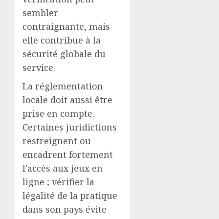
sembler
contraignante, mais
elle contribue à la
sécurité globale du
service.
La réglementation
locale doit aussi être
prise en compte.
Certaines juridictions
restreignent ou
encadrent fortement
l'accès aux jeux en
ligne ; vérifier la
légalité de la pratique
dans son pays évite