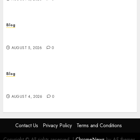
Blog
Juega rápido y seguro: guía esencial sobre
casinos online sin verificación
AUGUST 5, 2026
0
Blog
ไขความลับเกม สล็อต ที่คุณอาจไม่เคยรู้: จากมือใหม่สู่เซียน
ในพริบตา
AUGUST 4, 2026
0
Contact Us
Privacy Policy
Terms and Conditions
Copyright © All rights reserved.
|
ChromeNews
by AF themes.