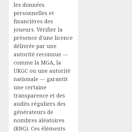
les données
personnelles et
financières des
joueurs. Vérifier la
présence d'une licence
délivrée par une
autorité reconnue —
comme la MGA, la
UKGC ou une autorité
nationale — garantit
une certaine
transparence et des
audits réguliers des
générateurs de
nombres aléatoires
(RNG). Ces éléments