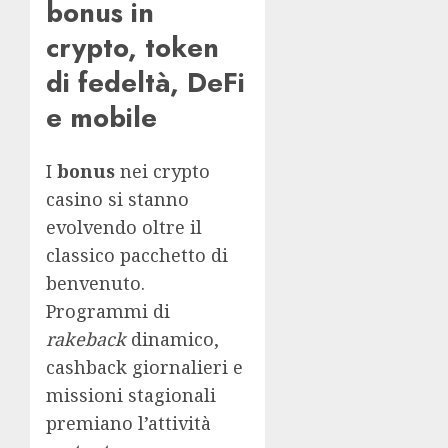
bonus in
crypto, token
di fedeltà, DeFi
e mobile
I
bonus
nei crypto
casino si stanno
evolvendo oltre il
classico pacchetto di
benvenuto.
Programmi di
rakeback
dinamico,
cashback giornalieri e
missioni stagionali
premiano l’attività