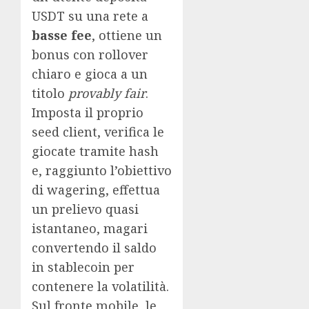
USDT su una rete a
basse fee
, ottiene un
bonus con rollover
chiaro e gioca a un
titolo
provably fair
.
Imposta il proprio
seed client, verifica le
giocate tramite hash
e, raggiunto l’obiettivo
di wagering, effettua
un prelievo quasi
istantaneo, magari
convertendo il saldo
in stablecoin per
contenere la volatilità.
Sul fronte mobile, le