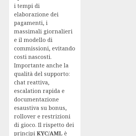
i tempi di
elaborazione dei
pagamenti, i
massimali giornalieri
e il modello di
commissioni, evitando
costi nascosti.
Importante anche la
qualità del supporto:
chat reattiva,
escalation rapida e
documentazione
esaustiva su bonus,
rollover e restrizioni
di gioco. Il rispetto dei
principi
KYC/AML
è