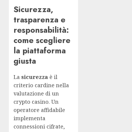
Sicurezza,
trasparenza e
responsabilità:
come scegliere
la piattaforma
giusta
La
sicurezza
è il
criterio cardine nella
valutazione di un
crypto casino. Un
operatore affidabile
implementa
connessioni cifrate,