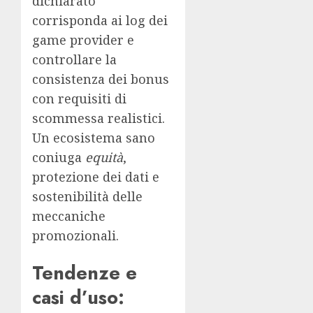
dichiarato
corrisponda ai log dei
game provider e
controllare la
consistenza dei bonus
con requisiti di
scommessa realistici.
Un ecosistema sano
coniuga
equità
,
protezione dei dati e
sostenibilità delle
meccaniche
promozionali.
Tendenze e
casi d’uso: