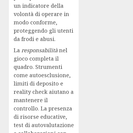
un indicatore della
volontà di operare in
modo conforme,
proteggendo gli utenti
da frodi e abusi.
La
responsabilità
nel
gioco completa il
quadro. Strumenti
come autoesclusione,
limiti di deposito e
reality check aiutano a
mantenere il
controllo. La presenza
di risorse educative,
test di autovalutazione