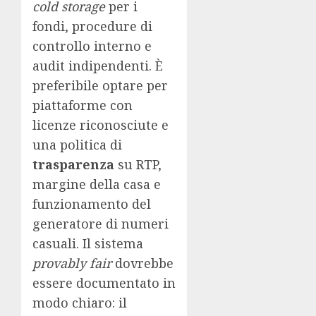
cold storage
per i
fondi, procedure di
controllo interno e
audit indipendenti. È
preferibile optare per
piattaforme con
licenze riconosciute e
una politica di
trasparenza
su RTP,
margine della casa e
funzionamento del
generatore di numeri
casuali. Il sistema
provably fair
dovrebbe
essere documentato in
modo chiaro: il