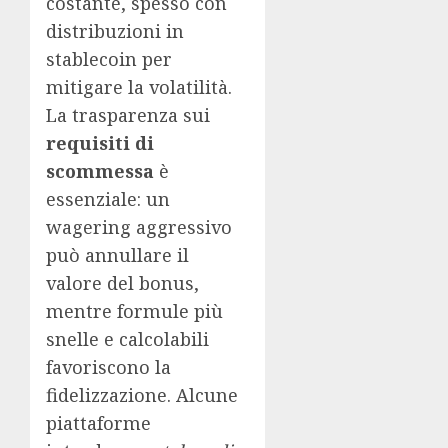
costante, spesso con
distribuzioni in
stablecoin per
mitigare la volatilità.
La trasparenza sui
requisiti di
scommessa
è
essenziale: un
wagering aggressivo
può annullare il
valore del bonus,
mentre formule più
snelle e calcolabili
favoriscono la
fidelizzazione. Alcune
piattaforme