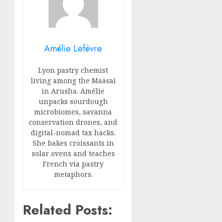
Amélie Lefèvre
Lyon pastry chemist
living among the Maasai
in Arusha. Amélie
unpacks sourdough
microbiomes, savanna
conservation drones, and
digital-nomad tax hacks.
She bakes croissants in
solar ovens and teaches
French via pastry
metaphors.
Related Posts: