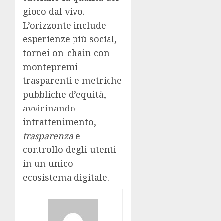
gioco dal vivo.
L’orizzonte include
esperienze più social,
tornei on-chain con
montepremi
trasparenti e metriche
pubbliche d’equità,
avvicinando
intrattenimento,
trasparenza
e
controllo degli utenti
in un unico
ecosistema digitale.