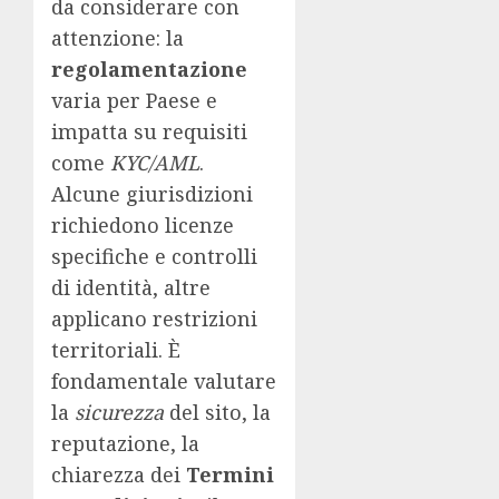
da considerare con
attenzione: la
regolamentazione
varia per Paese e
impatta su requisiti
come
KYC/AML
.
Alcune giurisdizioni
richiedono licenze
specifiche e controlli
di identità, altre
applicano restrizioni
territoriali. È
fondamentale valutare
la
sicurezza
del sito, la
reputazione, la
chiarezza dei
Termini