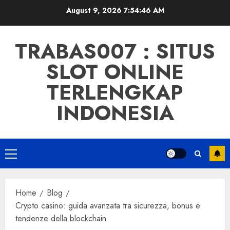
Skip
August 9, 2026
7:54:47 AM
to
content
TRABAS007 : SITUS
SLOT ONLINE
TERLENGKAP
INDONESIA
Primary
Menu
Home
Blog
Crypto casino: guida avanzata tra sicurezza, bonus e
tendenze della blockchain