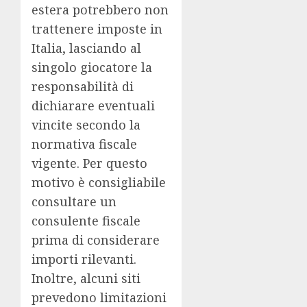
estera potrebbero non
trattenere imposte in
Italia, lasciando al
singolo giocatore la
responsabilità di
dichiarare eventuali
vincite secondo la
normativa fiscale
vigente. Per questo
motivo è consigliabile
consultare un
consulente fiscale
prima di considerare
importi rilevanti.
Inoltre, alcuni siti
prevedono limitazioni