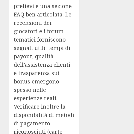
prelievi e una sezione
FAQ ben articolata. Le
recensioni dei
giocatori e i forum
tematici forniscono
segnali utili: tempi di
payout, qualità
dell’assistenza clienti
e trasparenza sui
bonus emergono
spesso nelle
esperienze reali.
Verificare inoltre la
disponibilità di metodi
di pagamento
riconosciuti (carte