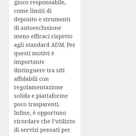
gioco responsabile,
come limiti di
deposito e strumenti
di autoesclusione
meno efficaci rispetto
agli standard ADM. Per
questi motivi è
importante
distinguere tra siti
affidabili con
regolamentazione
solida e piattaforme
poco trasparenti.
Infine, è opportuno
ricordare che l’utilizzo
di servizi pensati per