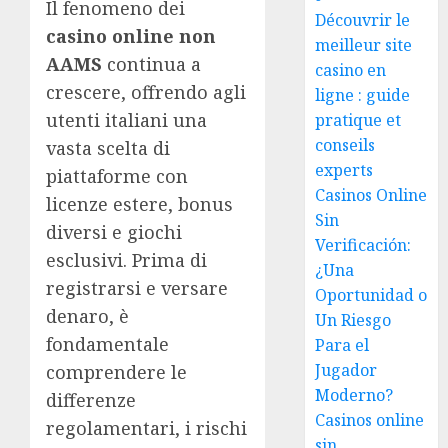
Il fenomeno dei
Découvrir le
casino online non
meilleur site
AAMS
continua a
casino en
crescere, offrendo agli
ligne : guide
utenti italiani una
pratique et
conseils
vasta scelta di
experts
piattaforme con
Casinos Online
licenze estere, bonus
Sin
diversi e giochi
Verificación:
esclusivi. Prima di
¿Una
registrarsi e versare
Oportunidad o
denaro, è
Un Riesgo
fondamentale
Para el
Jugador
comprendere le
Moderno?
differenze
Casinos online
regolamentari, i rischi
sin