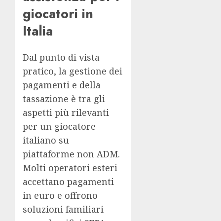
giocatori in
Italia
Dal punto di vista
pratico, la gestione dei
pagamenti e della
tassazione è tra gli
aspetti più rilevanti
per un giocatore
italiano su
piattaforme non ADM.
Molti operatori esteri
accettano pagamenti
in euro e offrono
soluzioni familiari