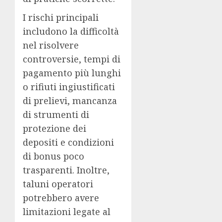
I rischi principali
includono la difficoltà
nel risolvere
controversie, tempi di
pagamento più lunghi
o rifiuti ingiustificati
di prelievi, mancanza
di strumenti di
protezione dei
depositi e condizioni
di bonus poco
trasparenti. Inoltre,
taluni operatori
potrebbero avere
limitazioni legate al