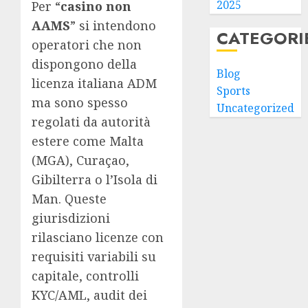
2025
Per “
casino non
AAMS
” si intendono
CATEGORI
operatori che non
dispongono della
Blog
licenza italiana ADM
Sports
ma sono spesso
Uncategorized
regolati da autorità
estere come Malta
(MGA), Curaçao,
Gibilterra o l’Isola di
Man. Queste
giurisdizioni
rilasciano licenze con
requisiti variabili su
capitale, controlli
KYC/AML, audit dei