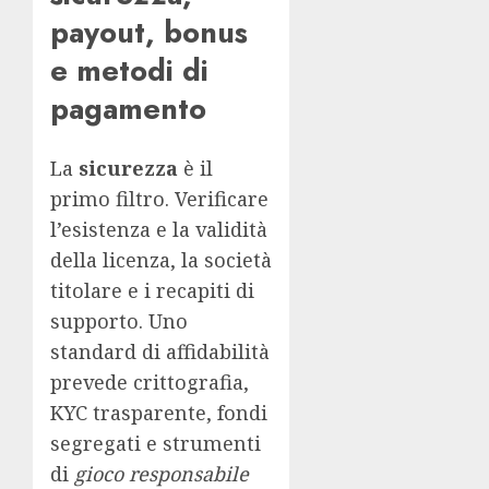
payout, bonus
e metodi di
pagamento
La
sicurezza
è il
primo filtro. Verificare
l’esistenza e la validità
della licenza, la società
titolare e i recapiti di
supporto. Uno
standard di affidabilità
prevede crittografia,
KYC trasparente, fondi
segregati e strumenti
di
gioco responsabile