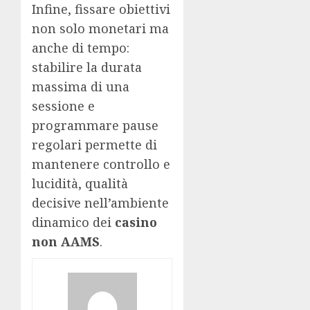
Infine, fissare obiettivi
non solo monetari ma
anche di tempo:
stabilire la durata
massima di una
sessione e
programmare pause
regolari permette di
mantenere controllo e
lucidità, qualità
decisive nell’ambiente
dinamico dei
casino
non AAMS
.