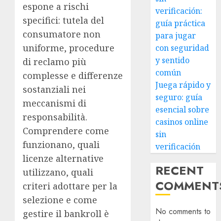
espone a rischi
verificación:
specifici: tutela del
guía práctica
consumatore non
para jugar
uniforme, procedure
con seguridad
y sentido
di reclamo più
común
complesse e differenze
Juega rápido y
sostanziali nei
seguro: guía
meccanismi di
esencial sobre
responsabilità.
casinos online
Comprendere come
sin
funzionano, quali
verificación
licenze alternative
RECENT
utilizzano, quali
COMMENT
criteri adottare per la
selezione e come
No comments to
gestire il bankroll è