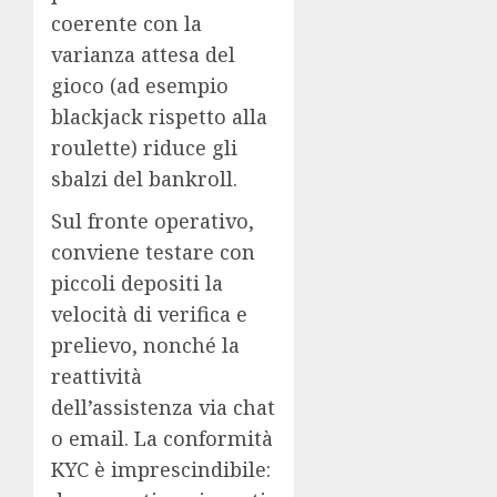
coerente con la
varianza attesa del
gioco (ad esempio
blackjack rispetto alla
roulette) riduce gli
sbalzi del bankroll.
Sul fronte operativo,
conviene testare con
piccoli depositi la
velocità di verifica e
prelievo, nonché la
reattività
dell’assistenza via chat
o email. La conformità
KYC è imprescindibile: