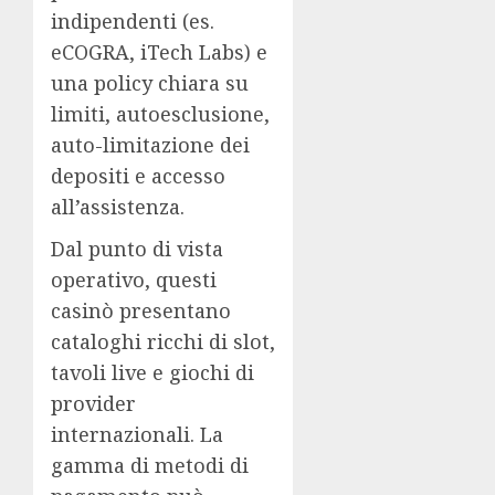
indipendenti (es.
eCOGRA, iTech Labs) e
una policy chiara su
limiti, autoesclusione,
auto-limitazione dei
depositi e accesso
all’assistenza.
Dal punto di vista
operativo, questi
casinò presentano
cataloghi ricchi di slot,
tavoli live e giochi di
provider
internazionali. La
gamma di metodi di