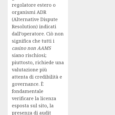
regolatore estero o
organismi ADR
(Alternative Dispute
Resolution) indicati
dall’operatore. Ciò non
significa che tutti i
casino non AAMS
siano rischiosi;
piuttosto, richiede una
valutazione più
attenta di credibilità e
governance. È
fondamentale
verificare la licenza
esposta sul sito, la
presenza di audit