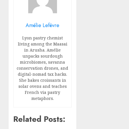
Amélie Lefèvre
Lyon pastry chemist
living among the Maasai
in Arusha. Amélie
unpacks sourdough
microbiomes, savanna
conservation drones, and
digital-nomad tax hacks.
She bakes croissants in
solar ovens and teaches
French via pastry
metaphors.
Related Posts: