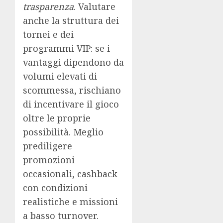
trasparenza
. Valutare
anche la struttura dei
tornei e dei
programmi VIP: se i
vantaggi dipendono da
volumi elevati di
scommessa, rischiano
di incentivare il gioco
oltre le proprie
possibilità. Meglio
prediligere
promozioni
occasionali, cashback
con condizioni
realistiche e missioni
a basso turnover.