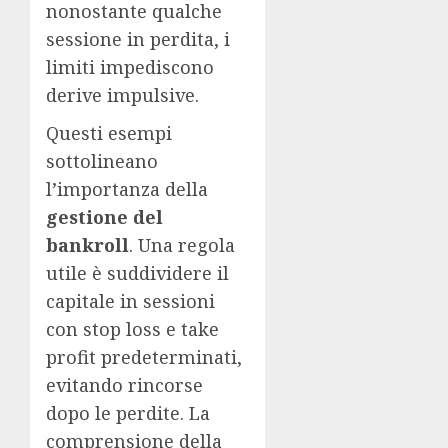
nonostante qualche
sessione in perdita, i
limiti impediscono
derive impulsive.
Questi esempi
sottolineano
l’importanza della
gestione del
bankroll
. Una regola
utile è suddividere il
capitale in sessioni
con stop loss e take
profit predeterminati,
evitando rincorse
dopo le perdite. La
comprensione della