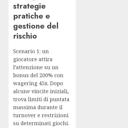
strategie
pratiche e
gestione del
rischio
Scenario 1: un
giocatore attira
l’attenzione su un
bonus del 200% con
wagering 45x. Dopo
alcune vincite iniziali,
trova limiti di puntata
massima durante il
turnover e restrizioni
su determinati giochi.