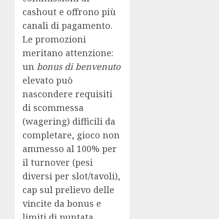
cashout e offrono più
canali di pagamento.
Le promozioni
meritano attenzione:
un
bonus di benvenuto
elevato può
nascondere requisiti
di scommessa
(wagering) difficili da
completare, gioco non
ammesso al 100% per
il turnover (pesi
diversi per slot/tavoli),
cap sul prelievo delle
vincite da bonus e
limiti di puntata