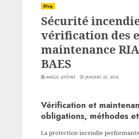
Blog
Sécurité incendie
vérification des 
maintenance RIA e
BAES
AMÉLIE LEFÈVRE
JANUARY 25, 2026
Vérification et maintena
obligations, méthodes e
La protection incendie performant