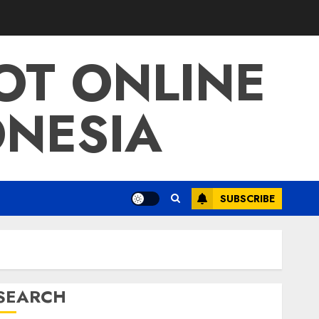
LOT ONLINE
ONESIA
SUBSCRIBE
SEARCH