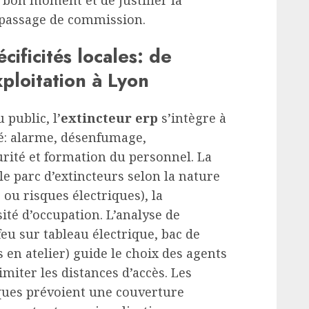
 passage de commission.
cificités locales: de
xploitation à Lyon
 public, l’
extincteur erp
s’intègre à
té: alarme, désenfumage,
rité et formation du personnel. La
le parc d’extincteurs selon la nature
, ou risques électriques), la
ité d’occupation. L’analyse de
eu sur tableau électrique, bac de
s en atelier) guide le choix des agents
imiter les distances d’accès. Les
ues prévoient une couverture