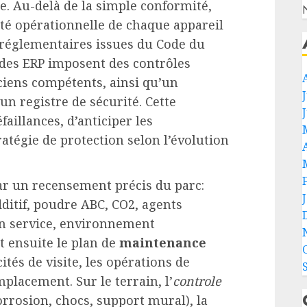
e. Au-delà de la simple conformité,
ilité opérationnelle de chaque appareil
 réglementaires issues du Code du
 des ERP imposent des contrôles
ciens compétents, ainsi qu’un
n registre de sécurité. Cette
faillances, d’anticiper les
atégie de protection selon l’évolution
r un recensement précis du parc:
dditif, poudre ABC, CO2, agents
 en service, environnement
nt ensuite le plan de
maintenance
cités de visite, les opérations de
mplacement. Sur le terrain, l’
controle
orrosion, chocs, support mural), la