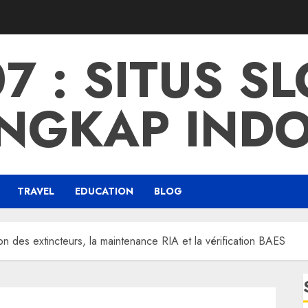
 : SITUS S
NGKAP IND
TRAVEL
EDUCATION
BLOG
tion des extincteurs, la maintenance RIA et la vérification BAES