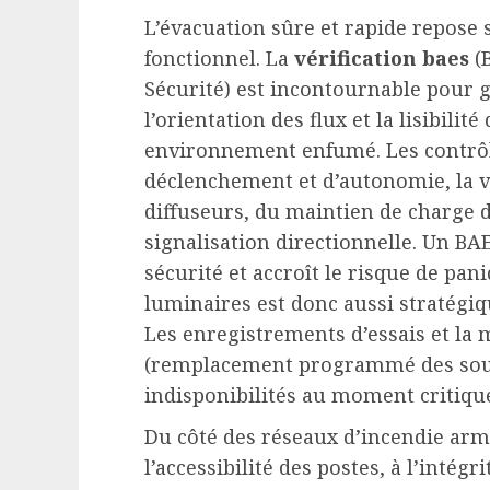
L’évacuation sûre et rapide repose 
fonctionnel. La
vérification baes
(B
Sécurité) est incontournable pour ga
l’orientation des flux et la lisibil
environnement enfumé. Les contrôle
déclenchement et d’autonomie, la vé
diffuseurs, du maintien de charge de
signalisation directionnelle. Un BA
sécurité et accroît le risque de pani
luminaires est donc aussi stratégiq
Les enregistrements d’essais et la
(remplacement programmé des source
indisponibilités au moment critiqu
Du côté des réseaux d’incendie arm
l’accessibilité des postes, à l’intég