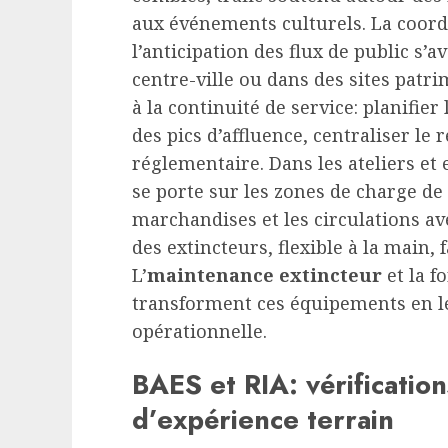
aux événements culturels. La coordi
l’anticipation des flux de public s
centre-ville ou dans des sites patri
à la continuité de service: planifier
des pics d’affluence, centraliser le r
réglementaire. Dans les ateliers et 
se porte sur les zones de charge de 
marchandises et les circulations av
des extincteurs, flexible à la main,
L’
maintenance extincteur
et la f
transforment ces équipements en le
opérationnelle.
BAES et RIA: vérification
d’expérience terrain