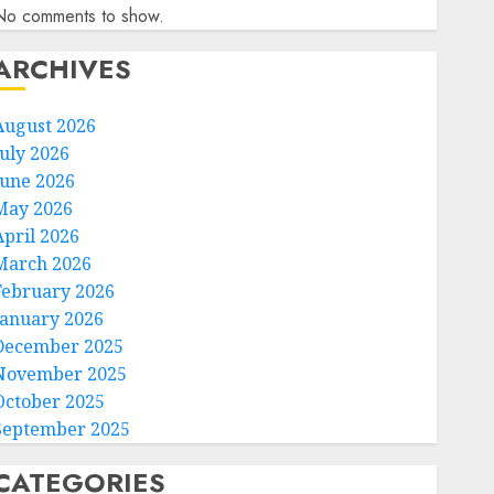
No comments to show.
ARCHIVES
August 2026
July 2026
June 2026
May 2026
April 2026
March 2026
February 2026
January 2026
December 2025
November 2025
October 2025
September 2025
CATEGORIES