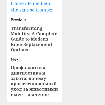
trouver le meilleur
site sans se tromper
Post
Previous
navigation
Transforming
Previous
Mobility: A Complete
post:
Guide to Modern
Knee Replacement
Options
Next
Профилактика,
Next
диагностика и
post:
забота: почему
профессиональный
уход за животными
имеет значение