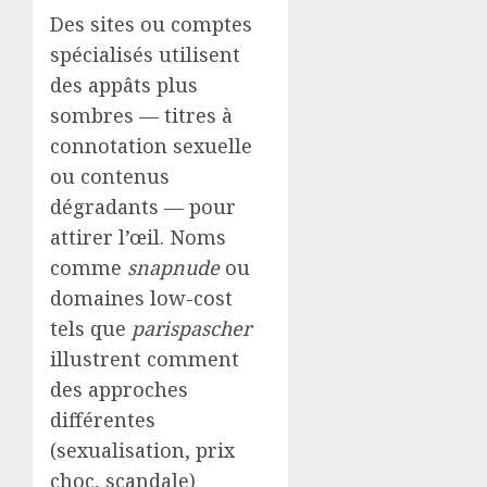
Des sites ou comptes
spécialisés utilisent
des appâts plus
sombres — titres à
connotation sexuelle
ou contenus
dégradants — pour
attirer l’œil. Noms
comme
snapnude
ou
domaines low-cost
tels que
parispascher
illustrent comment
des approches
différentes
(sexualisation, prix
choc, scandale)