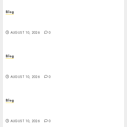
Blog
Découvrez comment évaluer et profiter d’un
nouveau casino en ligne en toute confiance
AUGUST 10, 2026
0
Blog
Plongez dans l’univers du casino en ligne :
plaisir, stratégie et sécurité
AUGUST 10, 2026
0
Blog
Casino non AAMS prelievo immediato: come
funziona e cosa sapere prima di ritirare
AUGUST 10, 2026
0