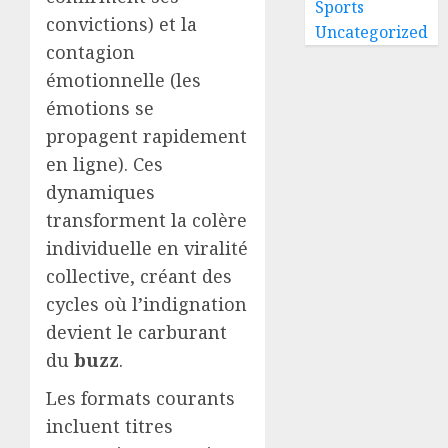
Sports
convictions) et la
Uncategorized
contagion
émotionnelle (les
émotions se
propagent rapidement
en ligne). Ces
dynamiques
transforment la colère
individuelle en viralité
collective, créant des
cycles où l’indignation
devient le carburant
du
buzz
.
Les formats courants
incluent titres