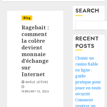
SEARCH
Blog
Ragebait :
comment
RECENT
la colère
POSTS
devient
monnaie
Choisir un
d’échange
casino fiable
sur
en ligne :
Internet
guide
pratique pour
AMÉLIE LEFÈVRE
jouer en toute
FEBRUARY 10, 2026
sécurité
Comment
repérer un