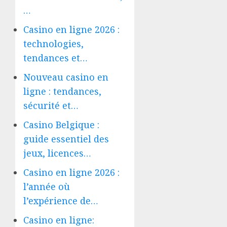
…
Casino en ligne 2026 :
technologies,
tendances et…
Nouveau casino en
ligne : tendances,
sécurité et…
Casino Belgique :
guide essentiel des
jeux, licences…
Casino en ligne 2026 :
l’année où
l’expérience de…
Casino en ligne: