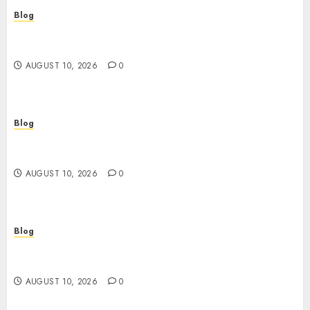
Blog
Choisir un casino fiable en ligne : guide pratique
pour jouer en toute sécurité
AUGUST 10, 2026
0
Blog
Comment repérer un casino fiable en ligne :
critères, astuces et exemples concrets
AUGUST 10, 2026
0
Blog
Casinos en ligne : guide complet pour jouer en
toute confiance
AUGUST 10, 2026
0