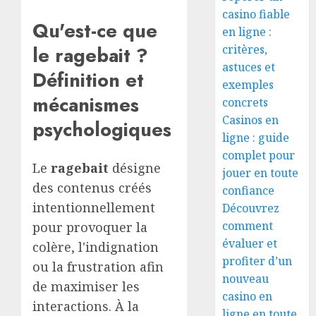
casino fiable
Qu'est-ce que
en ligne :
critères,
le
ragebait
?
astuces et
Définition et
exemples
mécanismes
concrets
Casinos en
psychologiques
ligne : guide
complet pour
Le
ragebait
désigne
jouer en toute
des contenus créés
confiance
intentionnellement
Découvrez
comment
pour provoquer la
évaluer et
colère, l'indignation
profiter d’un
ou la frustration afin
nouveau
de maximiser les
casino en
interactions. À la
ligne en toute