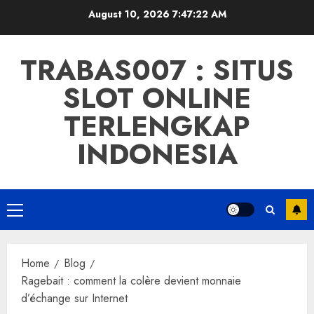
Skip
August 10, 2026
7:47:23 AM
to
content
TRABAS007 : SITUS
SLOT ONLINE
TERLENGKAP
INDONESIA
Primary
Menu
Home
Blog
Ragebait : comment la colère devient monnaie
d’échange sur Internet