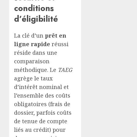
conditions
d’éligibilité
La clé d’un
prêt en
ligne rapide
réussi
réside dans une
comparaison
méthodique. Le
TAEG
agrège le taux
d’intérêt nominal et
l’ensemble des coûts
obligatoires (frais de
dossier, parfois coûts
de tenue de compte
liés au crédit) pour