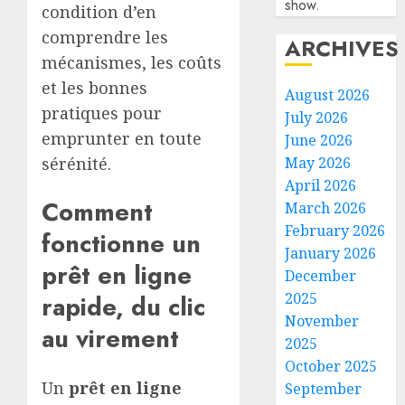
show.
condition d’en
comprendre les
ARCHIVES
mécanismes, les coûts
et les bonnes
August 2026
pratiques pour
July 2026
emprunter en toute
June 2026
sérénité.
May 2026
April 2026
Comment
March 2026
February 2026
fonctionne un
January 2026
prêt en ligne
December
2025
rapide, du clic
November
au virement
2025
October 2025
Un
prêt en ligne
September