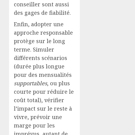
conseiller sont aussi
des gages de fiabilité.
Enfin, adopter une
approche responsable
protège sur le long
terme. Simuler
différents scénarios
(durée plus longue
pour des mensualités
supportables
, ou plus
courte pour réduire le
coût total), vérifier
l’impact sur le reste à
vivre, prévoir une
marge pour les
imprévus, autant de