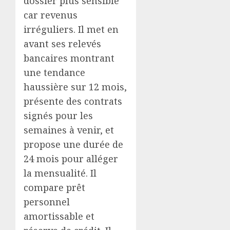
dossier plus sensible
car revenus
irréguliers. Il met en
avant ses relevés
bancaires montrant
une tendance
haussière sur 12 mois,
présente des contrats
signés pour les
semaines à venir, et
propose une durée de
24 mois pour alléger
la mensualité. Il
compare prêt
personnel
amortissable et