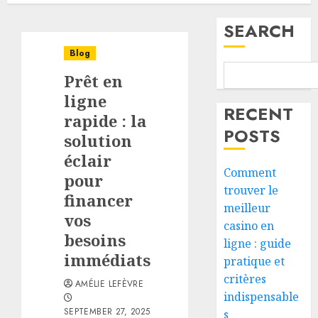
SEARCH
Blog
Prêt en
ligne
RECENT
rapide : la
POSTS
solution
éclair
Comment
pour
trouver le
financer
meilleur
vos
casino en
besoins
ligne : guide
immédiats
pratique et
critères
AMÉLIE LEFÈVRE
indispensable
SEPTEMBER 27, 2025
s