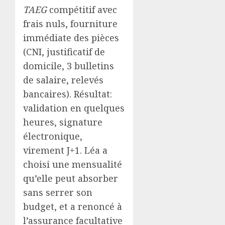
TAEG
compétitif avec
frais nuls, fourniture
immédiate des pièces
(CNI, justificatif de
domicile, 3 bulletins
de salaire, relevés
bancaires). Résultat:
validation en quelques
heures, signature
électronique,
virement J+1. Léa a
choisi une mensualité
qu’elle peut absorber
sans serrer son
budget, et a renoncé à
l’assurance facultative