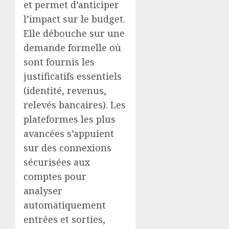
et permet d’anticiper
l’impact sur le budget.
Elle débouche sur une
demande formelle où
sont fournis les
justificatifs essentiels
(identité, revenus,
relevés bancaires). Les
plateformes les plus
avancées s’appuient
sur des connexions
sécurisées aux
comptes pour
analyser
automatiquement
entrées et sorties,