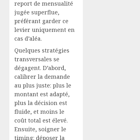
report de mensualité
jugée superflue,
préférant garder ce
levier uniquement en
cas d’aléa.
Quelques stratégies
transversales se
dégagent. D’abord,
calibrer la demande
au plus juste: plus le
montant est adapté,
plus la décision est
fluide, et moins le
coût total est élevé.
Ensuite, soigner le
timing: déposer la