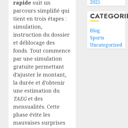
2025
rapide
suit un
parcours simplifié qui
CATEGORI
tient en trois étapes :
simulation,
Blog
instruction du dossier
Sports
et déblocage des
Uncategorized
fonds. Tout commence
par une simulation
gratuite permettant
d’ajuster le montant,
la durée et d’obtenir
une estimation du
TAEG
et des
mensualités. Cette
phase évite les
mauvaises surprises