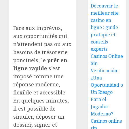
Découvrir le
meilleur site
casino en
ligne : guide
Face aux imprévus,
pratique et
aux opportunités qui
conseils
n’attendent pas ou aux
experts
besoins de trésorerie
Casinos Online
ponctuels, le
prêt en
Sin
ligne rapide
s’est
Verificación:
imposé comme une
¿Una
réponse moderne,
Oportunidad o
flexible et accessible.
Un Riesgo
Para el
En quelques minutes,
Jugador
il est possible de
Moderno?
simuler, déposer un
Casinos online
dossier, signer et
sin