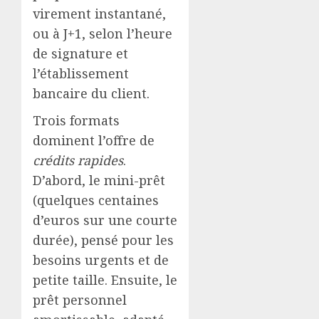
virement instantané,
ou à J+1, selon l’heure
de signature et
l’établissement
bancaire du client.
Trois formats
dominent l’offre de
crédits rapides
.
D’abord, le mini-prêt
(quelques centaines
d’euros sur une courte
durée), pensé pour les
besoins urgents et de
petite taille. Ensuite, le
prêt personnel