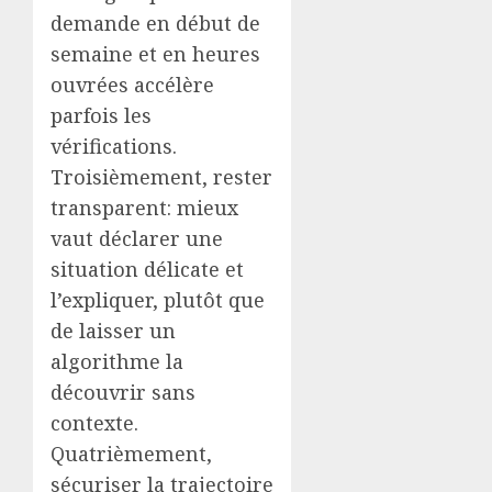
demande en début de
semaine et en heures
ouvrées accélère
parfois les
vérifications.
Troisièmement, rester
transparent: mieux
vaut déclarer une
situation délicate et
l’expliquer, plutôt que
de laisser un
algorithme la
découvrir sans
contexte.
Quatrièmement,
sécuriser la trajectoire