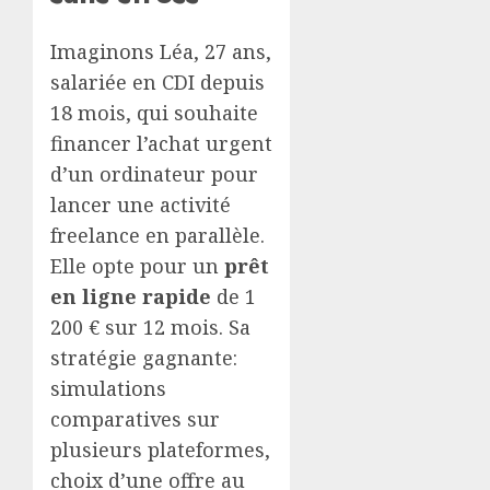
Imaginons Léa, 27 ans,
salariée en CDI depuis
18 mois, qui souhaite
financer l’achat urgent
d’un ordinateur pour
lancer une activité
freelance en parallèle.
Elle opte pour un
prêt
en ligne rapide
de 1
200 € sur 12 mois. Sa
stratégie gagnante:
simulations
comparatives sur
plusieurs plateformes,
choix d’une offre au