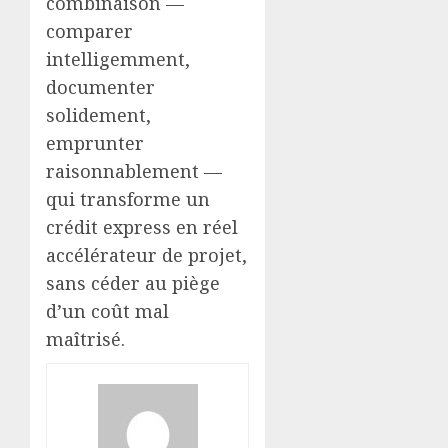
combinaison —
comparer
intelligemment,
documenter
solidement,
emprunter
raisonnablement —
qui transforme un
crédit express en réel
accélérateur de projet,
sans céder au piège
d’un coût mal
maîtrisé.