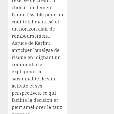
réserve de crédit. Il
choisit finalement
l’amortissable pour un
coût total maîtrisé et
un horizon clair de
remboursement.
Astuce de Karim:
anticiper l’analyse de
risque en joignant un
commentaire
expliquant la
saisonnalité de son
activité et ses
perspectives, ce qui
facilite la décision et
peut améliorer le taux