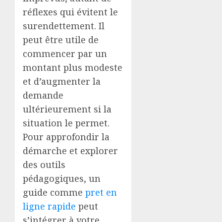
réflexes qui évitent le
surendettement. Il
peut être utile de
commencer par un
montant plus modeste
et d’augmenter la
demande
ultérieurement si la
situation le permet.
Pour approfondir la
démarche et explorer
des outils
pédagogiques, un
guide comme
pret en
ligne rapide
peut
s’intégrer à votre