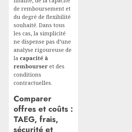
finalité, de la capacité
de remboursement et
du degré de flexibilité
souhaité. Dans tous
les cas, la simplicité
ne dispense pas d’une
analyse rigoureuse de
la
capacité à
rembourser
et des
conditions
contractuelles.
Comparer
offres et coûts :
TAEG, frais,
sécurité et