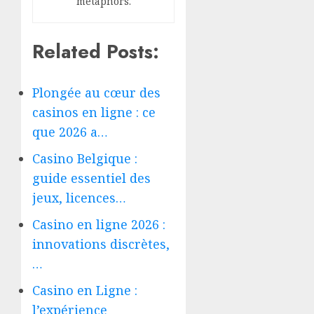
metaphors.
Related Posts:
Plongée au cœur des
casinos en ligne : ce
que 2026 a…
Casino Belgique :
guide essentiel des
jeux, licences…
Casino en ligne 2026 :
innovations discrètes,
…
Casino en Ligne :
l’expérience