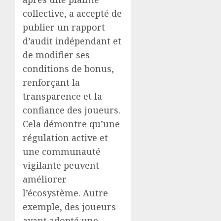
collective, a accepté de
publier un rapport
d’audit indépendant et
de modifier ses
conditions de bonus,
renforçant la
transparence et la
confiance des joueurs.
Cela démontre qu’une
régulation active et
une communauté
vigilante peuvent
améliorer
l’écosystème. Autre
exemple, des joueurs
ayant adopté une