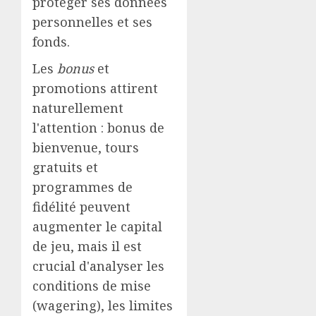
protéger ses données
personnelles et ses
fonds.
Les
bonus
et
promotions attirent
naturellement
l'attention : bonus de
bienvenue, tours
gratuits et
programmes de
fidélité peuvent
augmenter le capital
de jeu, mais il est
crucial d'analyser les
conditions de mise
(wagering), les limites