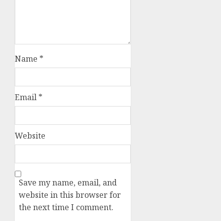
Name
*
Email
*
Website
Save my name, email, and
website in this browser for
the next time I comment.