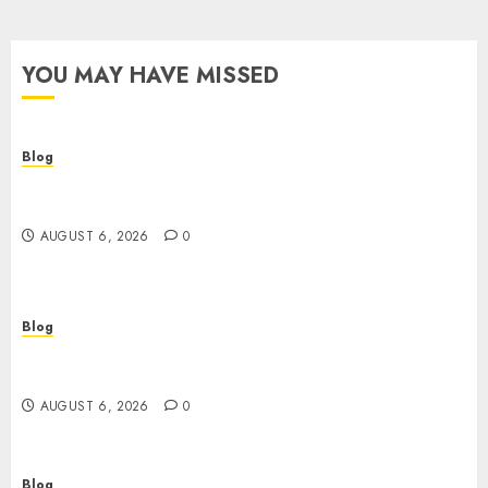
YOU MAY HAVE MISSED
Blog
Comment trouver le meilleur casino en ligne :
guide pratique et critères indispensables
AUGUST 6, 2026
0
Blog
Découvrir le meilleur site casino en ligne : guide
pratique et conseils experts
AUGUST 6, 2026
0
Blog