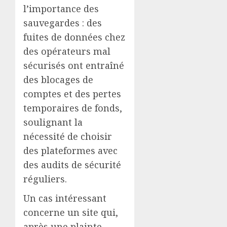
l’importance des
sauvegardes : des
fuites de données chez
des opérateurs mal
sécurisés ont entraîné
des blocages de
comptes et des pertes
temporaires de fonds,
soulignant la
nécessité de choisir
des plateformes avec
des audits de sécurité
réguliers.
Un cas intéressant
concerne un site qui,
après une plainte