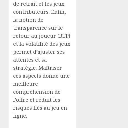
de retrait et les jeux
contributeurs. Enfin,
la notion de
transparence sur le
retour au joueur (RTP)
et la volatilité des jeux
permet d’ajuster ses
attentes et sa
stratégie. Maîtriser
ces aspects donne une
meilleure
compréhension de
l’offre et réduit les
risques liés au jeu en
ligne.