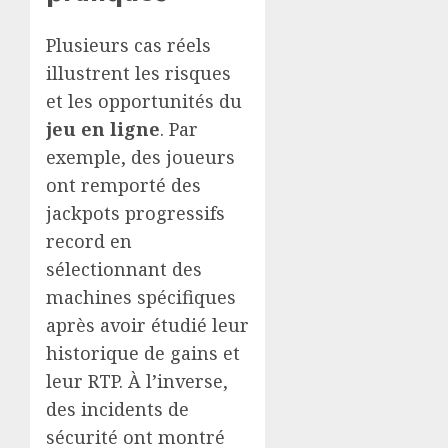
Plusieurs cas réels
illustrent les risques
et les opportunités du
jeu en ligne
. Par
exemple, des joueurs
ont remporté des
jackpots progressifs
record en
sélectionnant des
machines spécifiques
après avoir étudié leur
historique de gains et
leur RTP. À l’inverse,
des incidents de
sécurité ont montré