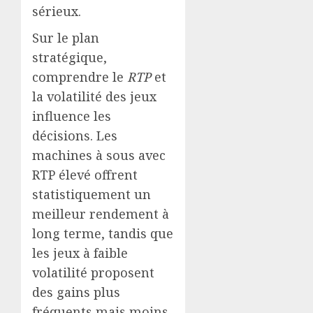
sérieux.
Sur le plan
stratégique,
comprendre le
RTP
et
la volatilité des jeux
influence les
décisions. Les
machines à sous avec
RTP élevé offrent
statistiquement un
meilleur rendement à
long terme, tandis que
les jeux à faible
volatilité proposent
des gains plus
fréquents mais moins