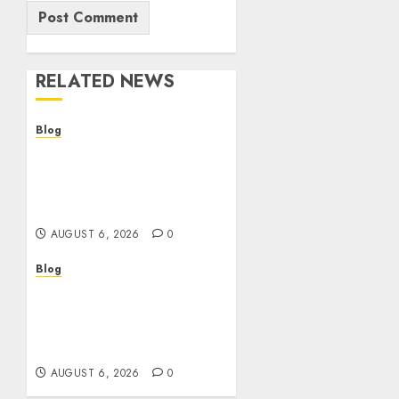
RELATED NEWS
Blog
Comment trouver le
meilleur casino en ligne :
guide pratique et
critères indispensables
AUGUST 6, 2026
0
Blog
Découvrir le meilleur site
casino en ligne : guide
pratique et conseils
experts
AUGUST 6, 2026
0