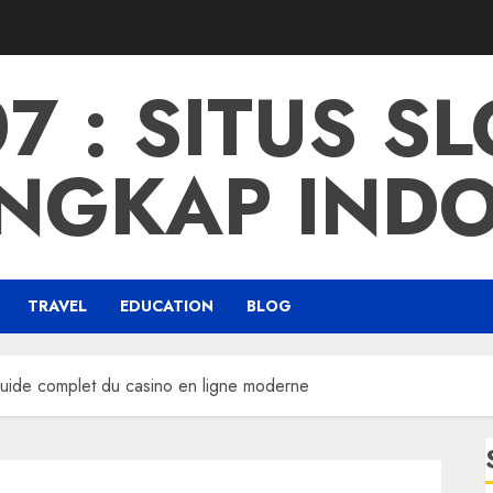
 : SITUS S
NGKAP IND
TRAVEL
EDUCATION
BLOG
guide complet du casino en ligne moderne