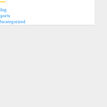
Blog
Sports
Uncategorized