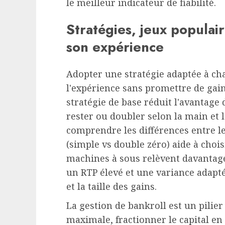
le meilleur indicateur de fiabilité.
Stratégies, jeux populair
son expérience
Adopter une stratégie adaptée à ch
l'expérience sans promettre de gains
stratégie de base réduit l'avantage 
rester ou doubler selon la main et l
comprendre les différences entre l
(simple vs double zéro) aide à choi
machines à sous relèvent davantage
un RTP élevé et une variance adapt
et la taille des gains.
La gestion de bankroll est un pilier
maximale, fractionner le capital en