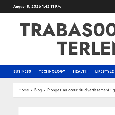
Skip
August 8, 2026
1:42:12 PM
to
content
TRABAS007
TERLE
BUSINESS
TECHNOLOGY
HEALTH
LIFESTYLE
Home
Blog
Plongez au cœur du divertissement : 