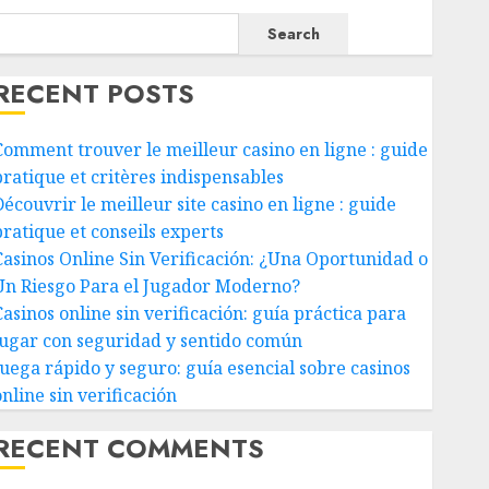
Search
RECENT POSTS
Comment trouver le meilleur casino en ligne : guide
pratique et critères indispensables
écouvrir le meilleur site casino en ligne : guide
pratique et conseils experts
Casinos Online Sin Verificación: ¿Una Oportunidad o
Un Riesgo Para el Jugador Moderno?
Casinos online sin verificación: guía práctica para
jugar con seguridad y sentido común
Juega rápido y seguro: guía esencial sobre casinos
nline sin verificación
RECENT COMMENTS