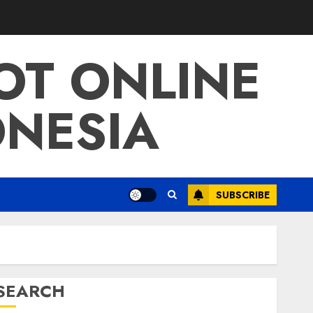
LOT ONLINE
ONESIA
SUBSCRIBE
SEARCH