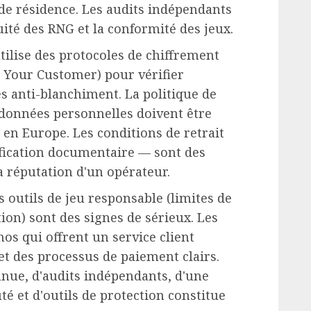
 de résidence. Les audits indépendants
uité des RNG et la conformité des jeux.
ilise des protocoles de chiffrement
 Your Customer) pour vérifier
es anti-blanchiment. La politique de
s données personnelles doivent être
en Europe. Les conditions de retrait
fication documentaire — sont des
a réputation d'un opérateur.
es outils de jeu responsable (limites de
tion) sont des signes de sérieux. Les
nos qui offrent un service client
 et des processus de paiement clairs.
nue, d'audits indépendants, d'une
 et d'outils de protection constitue