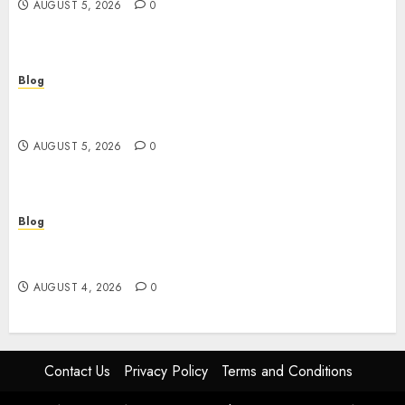
AUGUST 5, 2026
0
Blog
Juega rápido y seguro: guía esencial sobre
casinos online sin verificación
AUGUST 5, 2026
0
Blog
ไขความลับเกม สล็อต ที่คุณอาจไม่เคยรู้: จากมือใหม่สู่เซียน
ในพริบตา
AUGUST 4, 2026
0
Contact Us
Privacy Policy
Terms and Conditions