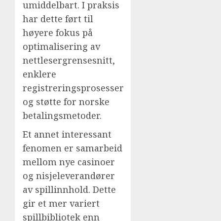
umiddelbart. I praksis
har dette ført til
høyere fokus på
optimalisering av
nettlesergrensesnitt,
enklere
registreringsprosesser
og støtte for norske
betalingsmetoder.
Et annet interessant
fenomen er samarbeid
mellom nye casinoer
og nisjeleverandører
av spillinnhold. Dette
gir et mer variert
spillbibliotek enn