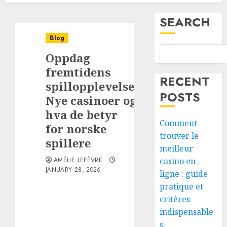
SEARCH
Blog
Oppdag
fremtidens
RECENT
spillopplevelse:
POSTS
Nye casinoer og
hva de betyr
Comment
for norske
trouver le
spillere
meilleur
AMÉLIE LEFÈVRE
casino en
JANUARY 28, 2026
ligne : guide
pratique et
critères
indispensable
s