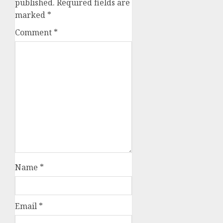
published.
Required fields are
marked
*
Comment
*
Name
*
Email
*