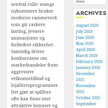
show.
sentral rolle: mange
nykommere bruker
ARCHIVES
moderne rammeverk
som gir raskere
August 2026
lasting, jevnere
July 2026
June 2026
animasjoner og
May 2026
forbedret sikkerhet.
April 2026
Samtidig driver
March 2026
konkurranse om
February 2026
markedsandeler frem
January 2026
aggressive
December
velkomsttilbud og
2025
lojalitetsprogrammer.
November
Det gjør at spillere
2025
October 2025
ofte kan finne mer
September
attraktive bonuser og