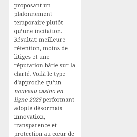
proposant un
plafonnement
temporaire plutôt
qu’une incitation.
Résultat: meilleure
rétention, moins de
litiges et une
réputation bâtie sur la
clarté. Voilà le type
d’approche qu’un
nouveau casino en
ligne 2025
performant
adopte désormais:
innovation,
transparence et
protection au cœur de