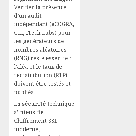
Vérifier la présence
d’un audit
indépendant (eCOGRA,
GLI, iTech Labs) pour
les générateurs de
nombres aléatoires
(RNG) reste essentiel:
l’aléa et le taux de
redistribution (RTP)
doivent être testés et
publiés.
La
sécurité
technique
s’intensifie.
Chiffrement SSL
moderne,