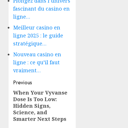
Plongez dans l’univers
fascinant du casino en
ligne…
Meilleur casino en
ligne 2025 : le guide
stratégique…
Nouveau casino en
ligne : ce qu’il faut
vraiment…
Post
Previous
navigation
When Your Vyvanse
Previous
Dose Is Too Low:
post:
Hidden Signs,
Science, and
Smarter Next Steps