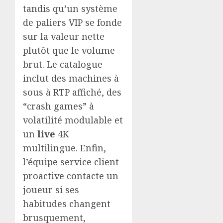
tandis qu’un système
de paliers VIP se fonde
sur la valeur nette
plutôt que le volume
brut. Le catalogue
inclut des machines à
sous à RTP affiché, des
“crash games” à
volatilité modulable et
un
live
4K
multilingue. Enfin,
l’équipe service client
proactive contacte un
joueur si ses
habitudes changent
brusquement,