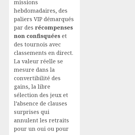
missions
hebdomadaires, des
paliers VIP démarqués
par des
récompenses
non confisquées
et
des tournois avec
classements en direct.
La valeur réelle se
mesure dans la
convertibilité des
gains, la libre
sélection des jeux et
l’absence de clauses
surprises qui
annulent les retraits
pour un oui ou pour