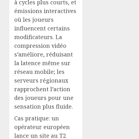
à cycles plus courts, et
émissions interactives
où les joueurs
influencent certains
modificateurs. La
compression vidéo
s’améliore, réduisant
la latence même sur
réseau mobile; les
serveurs régionaux
rapprochent l’action
des joueurs pour une
sensation plus fluide.
Cas pratique: un
opérateur européen
lance un site au T2