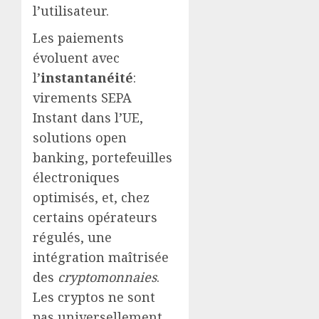
l’utilisateur.
Les paiements
évoluent avec
l’
instantanéité
:
virements SEPA
Instant dans l’UE,
solutions open
banking, portefeuilles
électroniques
optimisés, et, chez
certains opérateurs
régulés, une
intégration maîtrisée
des
cryptomonnaies
.
Les cryptos ne sont
pas universellement