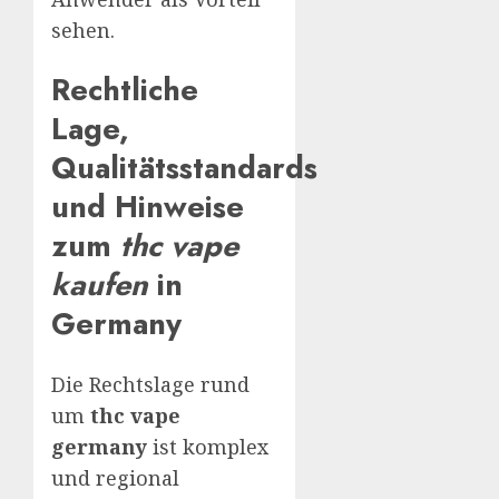
sehen.
Rechtliche
Lage,
Qualitätsstandards
und Hinweise
zum
thc vape
kaufen
in
Germany
Die Rechtslage rund
um
thc vape
germany
ist komplex
und regional