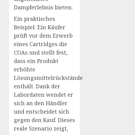
Dampferlebnis bieten.
Ein praktisches
Beispiel: Ein Käufer
prüft vor dem Erwerb
eines Cartridges die
COAs und stellt fest,
dass ein Produkt
erhöhte
Lösungsmittelrückstände
enthält. Dank der
Labordaten wendet er
sich an den Händler
und entscheidet sich
gegen den Kauf. Dieses
reale Szenario zeigt,