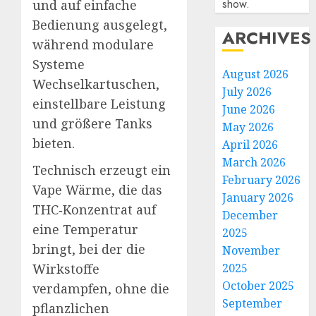
show.
und auf einfache
Bedienung ausgelegt,
ARCHIVES
während modulare
Systeme
August 2026
Wechselkartuschen,
July 2026
einstellbare Leistung
June 2026
und größere Tanks
May 2026
bieten.
April 2026
March 2026
Technisch erzeugt ein
February 2026
Vape Wärme, die das
January 2026
THC‑Konzentrat auf
December
eine Temperatur
2025
bringt, bei der die
November
Wirkstoffe
2025
October 2025
verdampfen, ohne die
September
pflanzlichen