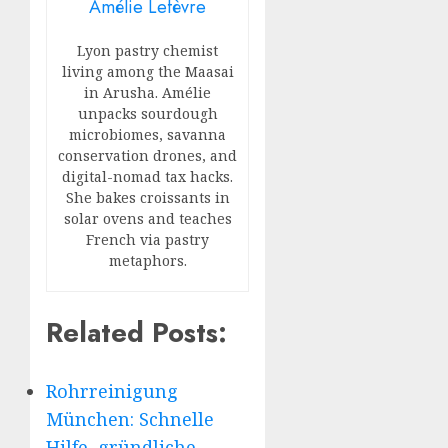
Amélie Lefèvre
Lyon pastry chemist
living among the Maasai
in Arusha. Amélie
unpacks sourdough
microbiomes, savanna
conservation drones, and
digital-nomad tax hacks.
She bakes croissants in
solar ovens and teaches
French via pastry
metaphors.
Related Posts:
Rohrreinigung
München: Schnelle
Hilfe, gründliche…