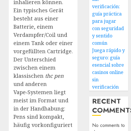
inhalieren können.
verificación:
Ein typisches Gerät
guía práctica
besteht aus einer
para jugar
Batterie, einem
con seguridad
Verdampfer/Coil und
y sentido
einem Tank oder einer
común
Juega rápido y
vorgefüllten Cartridge.
seguro: guía
Der Unterschied
esencial sobre
zwischen einem
casinos online
klassischen
thc pen
sin
und anderen
verificación
Vape‑Systemen liegt
RECENT
meist im Format und
in der Handhabung:
COMMENT
Pens sind kompakt,
häufig vorkonfiguriert
No comments to