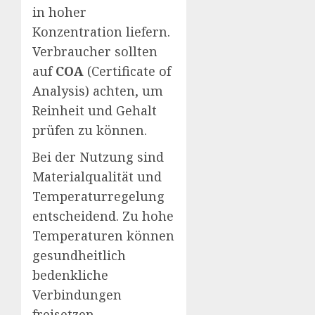
in hoher
Konzentration liefern.
Verbraucher sollten
auf
COA
(Certificate of
Analysis) achten, um
Reinheit und Gehalt
prüfen zu können.
Bei der Nutzung sind
Materialqualität und
Temperaturregelung
entscheidend. Zu hohe
Temperaturen können
gesundheitlich
bedenkliche
Verbindungen
freisetzen,