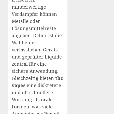
minderwertige
Verdampfer können
Metalle oder
Lösungsmittelreste
abgeben. Daher ist die
Wahl eines
verlässlichen Geräts
und geprüfter Liquide
zentral für eine
sichere Anwendung.
Gleichzeitig bieten
thc
vapes
eine diskretere
und oft schnellere
Wirkung als orale
Formen, was viele
Anwender als Vorteil