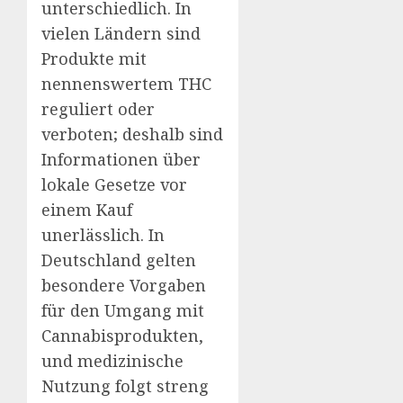
unterschiedlich. In
vielen Ländern sind
Produkte mit
nennenswertem THC
reguliert oder
verboten; deshalb sind
Informationen über
lokale Gesetze vor
einem Kauf
unerlässlich. In
Deutschland gelten
besondere Vorgaben
für den Umgang mit
Cannabisprodukten,
und medizinische
Nutzung folgt streng