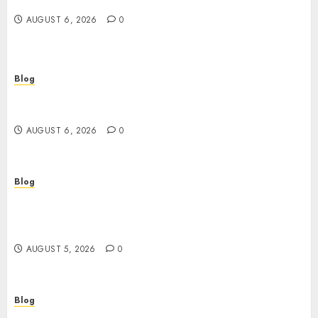
guide pratique et critères indispensables
AUGUST 6, 2026
0
Blog
Découvrir le meilleur site casino en ligne : guide
pratique et conseils experts
AUGUST 6, 2026
0
Blog
Casinos Online Sin Verificación: ¿Una
Oportunidad o Un Riesgo Para el Jugador
Moderno?
AUGUST 5, 2026
0
Blog