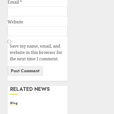
Email
*
Website
Save my name, email, and
website in this browser for
the next time I comment.
RELATED NEWS
Blog
Comment trouver le