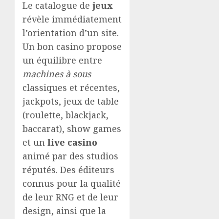
Le catalogue de
jeux
révèle immédiatement
l’orientation d’un site.
Un bon casino propose
un équilibre entre
machines à sous
classiques et récentes,
jackpots, jeux de table
(roulette, blackjack,
baccarat), show games
et un
live casino
animé par des studios
réputés. Des éditeurs
connus pour la qualité
de leur RNG et de leur
design, ainsi que la