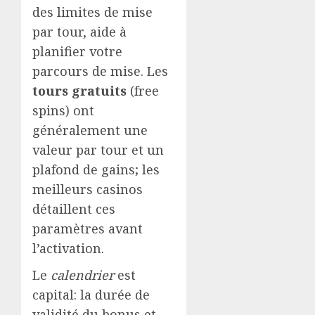
des limites de mise
par tour, aide à
planifier votre
parcours de mise. Les
tours gratuits
(free
spins) ont
généralement une
valeur par tour et un
plafond de gains; les
meilleurs casinos
détaillent ces
paramètres avant
l’activation.
Le
calendrier
est
capital: la durée de
validité du bonus et