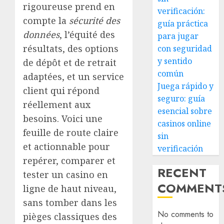
rigoureuse prend en
verificación:
compte la
sécurité des
guía práctica
données
, l’équité des
para jugar
résultats, des options
con seguridad
y sentido
de dépôt et de retrait
común
adaptées, et un service
Juega rápido y
client qui répond
seguro: guía
réellement aux
esencial sobre
besoins. Voici une
casinos online
feuille de route claire
sin
et actionnable pour
verificación
repérer, comparer et
RECENT
tester un casino en
COMMENT
ligne de haut niveau,
sans tomber dans les
No comments to
pièges classiques des