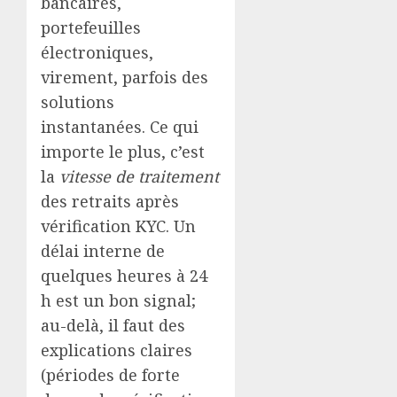
bancaires,
portefeuilles
électroniques,
virement, parfois des
solutions
instantanées. Ce qui
importe le plus, c’est
la
vitesse de traitement
des retraits après
vérification KYC. Un
délai interne de
quelques heures à 24
h est un bon signal;
au-delà, il faut des
explications claires
(périodes de forte