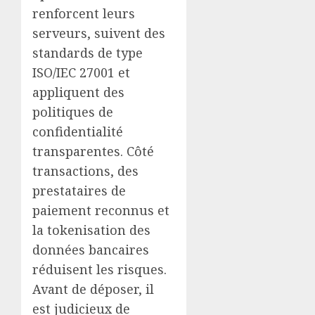
renforcent leurs
serveurs, suivent des
standards de type
ISO/IEC 27001 et
appliquent des
politiques de
confidentialité
transparentes. Côté
transactions, des
prestataires de
paiement reconnus et
la tokenisation des
données bancaires
réduisent les risques.
Avant de déposer, il
est judicieux de