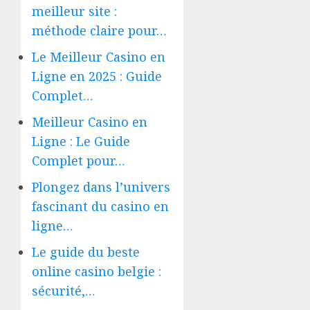
meilleur site :
méthode claire pour…
Le Meilleur Casino en
Ligne en 2025 : Guide
Complet…
Meilleur Casino en
Ligne : Le Guide
Complet pour…
Plongez dans l’univers
fascinant du casino en
ligne…
Le guide du beste
online casino belgie :
sécurité,…