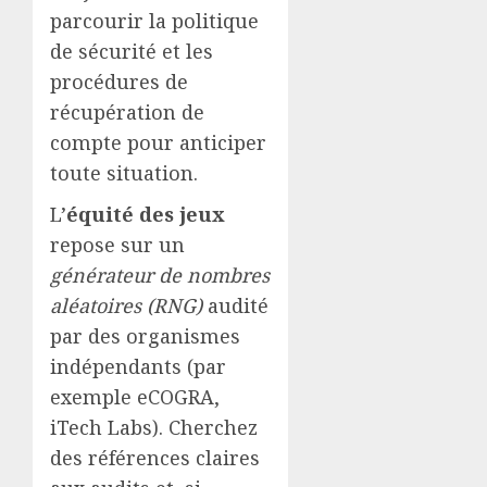
parcourir la politique
de sécurité et les
procédures de
récupération de
compte pour anticiper
toute situation.
L’
équité des jeux
repose sur un
générateur de nombres
aléatoires (RNG)
audité
par des organismes
indépendants (par
exemple eCOGRA,
iTech Labs). Cherchez
des références claires