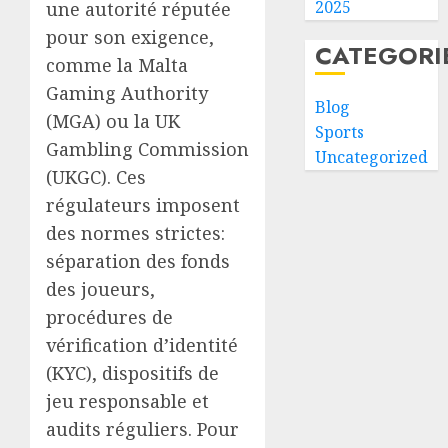
2025
une autorité réputée
pour son exigence,
CATEGORI
comme la Malta
Gaming Authority
Blog
(MGA) ou la UK
Sports
Gambling Commission
Uncategorized
(UKGC). Ces
régulateurs imposent
des normes strictes:
séparation des fonds
des joueurs,
procédures de
vérification d’identité
(KYC), dispositifs de
jeu responsable et
audits réguliers. Pour