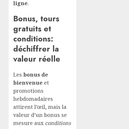
ligne
.
Bonus, tours
gratuits et
conditions:
déchiffrer la
valeur réelle
Les
bonus de
bienvenue
et
promotions
hebdomadaires
attirent l’œil, mais la
valeur d’un bonus se
mesure aux
conditions