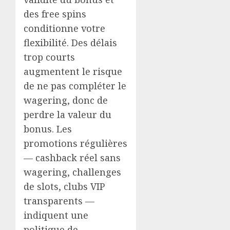
des free spins
conditionne votre
flexibilité. Des délais
trop courts
augmentent le risque
de ne pas compléter le
wagering, donc de
perdre la valeur du
bonus. Les
promotions régulières
— cashback réel sans
wagering, challenges
de slots, clubs VIP
transparents —
indiquent une
politique de