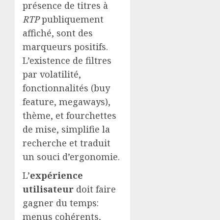
présence de titres à
RTP
publiquement
affiché, sont des
marqueurs positifs.
L’existence de filtres
par volatilité,
fonctionnalités (buy
feature, megaways),
thème, et fourchettes
de mise, simplifie la
recherche et traduit
un souci d’ergonomie.
L’
expérience
utilisateur
doit faire
gagner du temps:
menus cohérents,