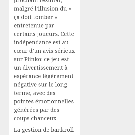
malgré l’illusion du «
ça doit tomber »
entretenue par
certains joueurs. Cette
indépendance est au
cœur d’un avis sérieux
sur Plinko: ce jeu est
un divertissement à
espérance légèrement
négative sur le long
terme, avec des
pointes émotionnelles
générées par des
coups chanceux.
La gestion de bankroll