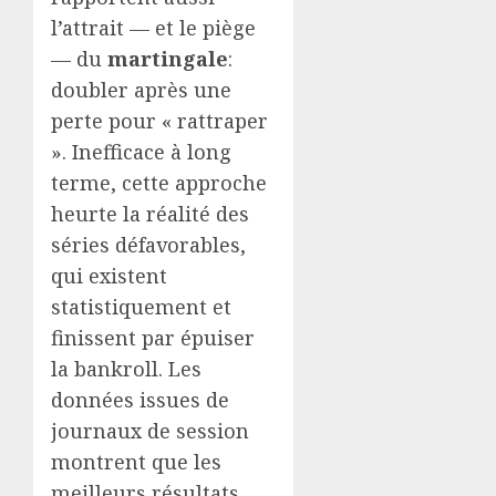
l’attrait — et le piège
— du
martingale
:
doubler après une
perte pour « rattraper
». Inefficace à long
terme, cette approche
heurte la réalité des
séries défavorables,
qui existent
statistiquement et
finissent par épuiser
la bankroll. Les
données issues de
journaux de session
montrent que les
meilleurs résultats