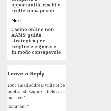
opportunità, rischi e
scelte consapevoli
Next
Casino online non
Next
AAMS: guida
post:
strategica per
scegliere e giocare
in modo consapevole
Leave a Reply
Your email address will not be
published.
Required fields are
marked
*
Comment
*