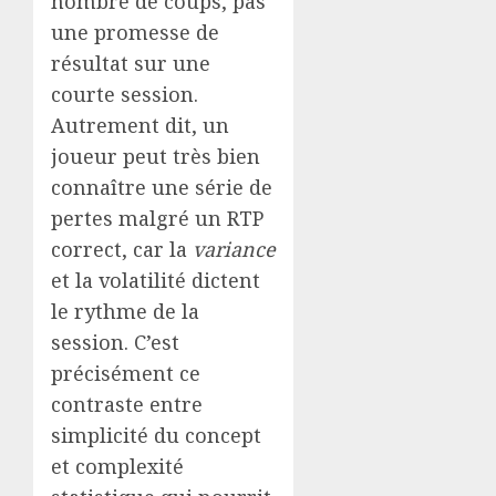
nombre de coups, pas
une promesse de
résultat sur une
courte session.
Autrement dit, un
joueur peut très bien
connaître une série de
pertes malgré un RTP
correct, car la
variance
et la volatilité dictent
le rythme de la
session. C’est
précisément ce
contraste entre
simplicité du concept
et complexité