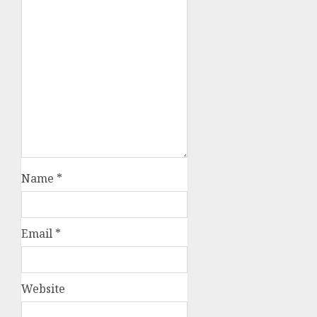
Name
*
Email
*
Website