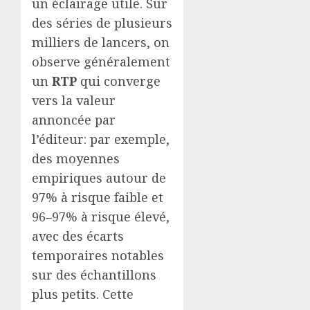
un éclairage utile. Sur
des séries de plusieurs
milliers de lancers, on
observe généralement
un
RTP
qui converge
vers la valeur
annoncée par
l’éditeur: par exemple,
des moyennes
empiriques autour de
97% à risque faible et
96–97% à risque élevé,
avec des écarts
temporaires notables
sur des échantillons
plus petits. Cette