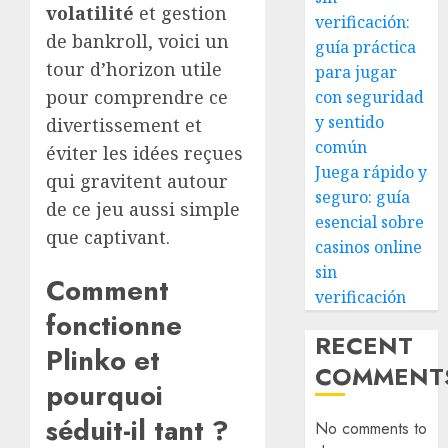
volatilité
et gestion
verificación:
de bankroll, voici un
guía práctica
tour d’horizon utile
para jugar
pour comprendre ce
con seguridad
y sentido
divertissement et
común
éviter les idées reçues
Juega rápido y
qui gravitent autour
seguro: guía
de ce jeu aussi simple
esencial sobre
que captivant.
casinos online
sin
Comment
verificación
fonctionne
RECENT
Plinko et
COMMENT
pourquoi
séduit-il tant ?
No comments to