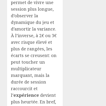
permet de vivre une
session plus longue,
d’observer la
dynamique du jeu et
d’amortir la variance.
À l’inverse, à 2€ ou 3€
avec risque élevé et
plus de rangées, les
écarts se creusent: on
peut toucher un
multiplicateur
marquant, mais la
durée de session
raccourcit et
l’
expérience
devient
plus heurtée. En bref,