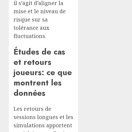
il s’agit d’aligner la
mise et le niveau de
risque sur sa
tolérance aux
fluctuations.
Études de cas
et retours
joueurs: ce que
montrent les
données
Les retours de
sessions longues et les
simulations apportent