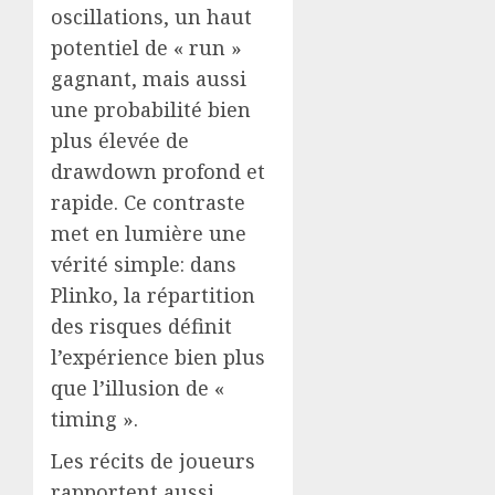
oscillations, un haut
potentiel de « run »
gagnant, mais aussi
une probabilité bien
plus élevée de
drawdown profond et
rapide. Ce contraste
met en lumière une
vérité simple: dans
Plinko, la répartition
des risques définit
l’expérience bien plus
que l’illusion de «
timing ».
Les récits de joueurs
rapportent aussi