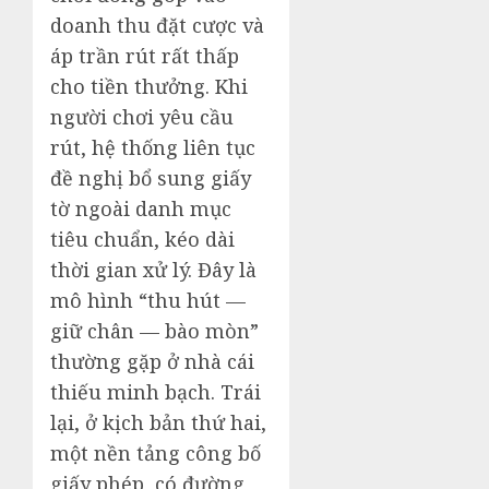
doanh thu đặt cược và
áp trần rút rất thấp
cho tiền thưởng. Khi
người chơi yêu cầu
rút, hệ thống liên tục
đề nghị bổ sung giấy
tờ ngoài danh mục
tiêu chuẩn, kéo dài
thời gian xử lý. Đây là
mô hình “thu hút —
giữ chân — bào mòn”
thường gặp ở nhà cái
thiếu minh bạch. Trái
lại, ở kịch bản thứ hai,
một nền tảng công bố
giấy phép, có đường