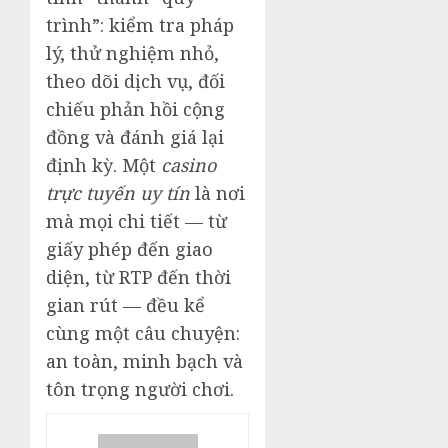
trình”: kiểm tra pháp
lý, thử nghiệm nhỏ,
theo dõi dịch vụ, đối
chiếu phản hồi cộng
đồng và đánh giá lại
định kỳ. Một
casino
trực tuyến uy tín
là nơi
mà mọi chi tiết — từ
giấy phép đến giao
diện, từ RTP đến thời
gian rút — đều kể
cùng một câu chuyện:
an toàn, minh bạch và
tôn trọng người chơi.