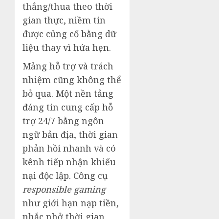
thắng/thua theo thời
gian thực, niềm tin
được củng cố bằng dữ
liệu thay vì hứa hẹn.
Mảng hỗ trợ và trách
nhiệm cũng không thể
bỏ qua. Một nền tảng
đáng tin cung cấp hỗ
trợ 24/7 bằng ngôn
ngữ bản địa, thời gian
phản hồi nhanh và có
kênh tiếp nhận khiếu
nại độc lập. Công cụ
responsible gaming
như giới hạn nạp tiền,
nhắc nhở thời gian