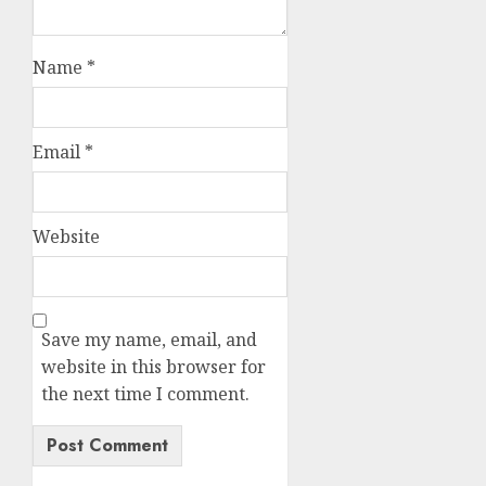
Name
*
Email
*
Website
Save my name, email, and
website in this browser for
the next time I comment.