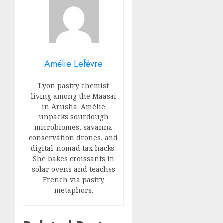
Amélie Lefèvre
Lyon pastry chemist
living among the Maasai
in Arusha. Amélie
unpacks sourdough
microbiomes, savanna
conservation drones, and
digital-nomad tax hacks.
She bakes croissants in
solar ovens and teaches
French via pastry
metaphors.