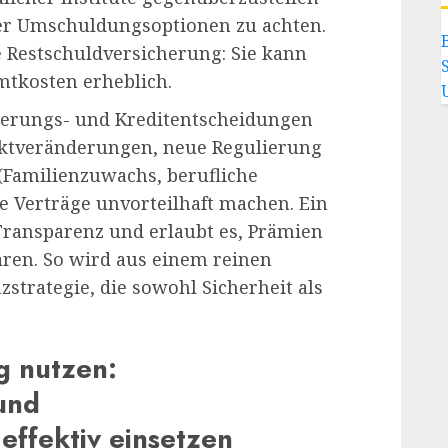
der Umschuldungsoptionen zu achten.
ie Restschuldversicherung: Sie kann
amtkosten erheblich.
cherungs- und Kreditentscheidungen
ktveränderungen, neue Regulierung
Familienzuwachs, berufliche
 Verträge unvorteilhaft machen. Ein
 Transparenz und erlaubt es, Prämien
aren. So wird aus einem reinen
zstrategie, die sowohl Sicherheit als
g nutzen:
und
effektiv einsetzen