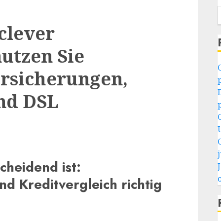
clever
nutzen Sie
ersicherungen,
D
nd DSL
heidend ist:
o
nd
Kreditvergleich
richtig