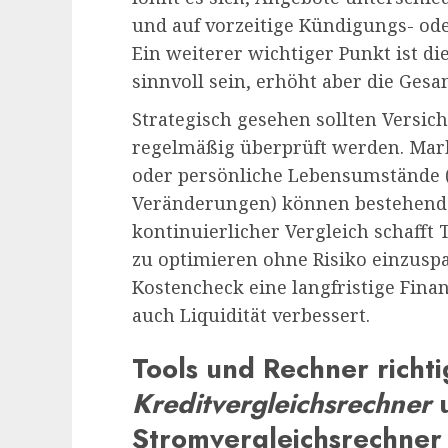
und auf vorzeitige Kündigungs- o
Ein weiterer wichtiger Punkt ist d
sinnvoll sein, erhöht aber die Ges
Strategisch gesehen sollten Versi
regelmäßig überprüft werden. Mar
oder persönliche Lebensumstände (
Veränderungen) können bestehende
kontinuierlicher Vergleich schafft
zu optimieren ohne Risiko einzusp
Kostencheck eine langfristige Finan
auch Liquidität verbessert.
Tools und Rechner richti
Kreditvergleichsrechner
Stromvergleichsrechner