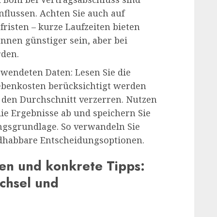
nflussen. Achten Sie auch auf
risten – kurze Laufzeiten bieten
können günstiger sein, aber bei
den.
rwendeten Daten: Lesen Sie die
ebenkosten berücksichtigt werden
 den Durchschnitt verzerren. Nutzen
die Ergebnisse ab und speichern Sie
ungsgrundlage. So verwandeln Sie
ndhabbare Entscheidungsoptionen.
dien und konkrete Tipps:
chsel und