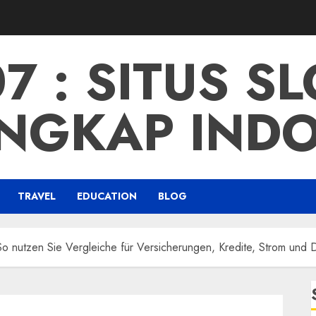
 : SITUS S
NGKAP IND
TRAVEL
EDUCATION
BLOG
o nutzen Sie Vergleiche für Versicherungen, Kredite, Strom und 