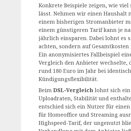
Konkrete Beispiele zeigen, wie viel
lässt. Nehmen wir einen Haushalt 
einem bisherigen Stromanbieter m
einem günstigeren Tarif kann je n
jährlich einsparen. Dabei lohnt es s
achten, sondern auf Gesamtkosten i
Ein anonymisiertes Fallbeispiel ei
Vergleich den Anbieter wechselte,
rund 180 Euro im Jahr bei identis
Kündigungsflexibilität.
Beim
DSL-Vergleich
lohnt sich ein
Uploadraten, Stabilität und enthal
entschied sich ein Nutzer für einen
für Homeoffice und Streaming ausre
Highspeed-Tarif, der ungenutzt bl