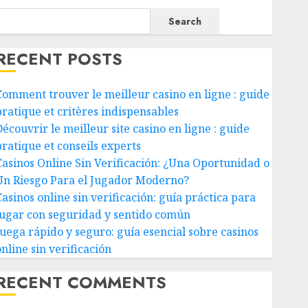
Search
RECENT POSTS
Comment trouver le meilleur casino en ligne : guide
pratique et critères indispensables
écouvrir le meilleur site casino en ligne : guide
pratique et conseils experts
Casinos Online Sin Verificación: ¿Una Oportunidad o
Un Riesgo Para el Jugador Moderno?
Casinos online sin verificación: guía práctica para
jugar con seguridad y sentido común
Juega rápido y seguro: guía esencial sobre casinos
nline sin verificación
RECENT COMMENTS