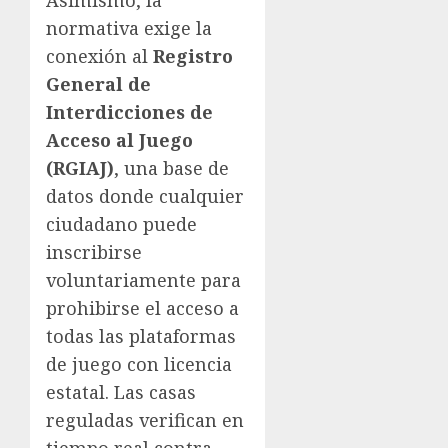
normativa exige la
conexión al
Registro
General de
Interdicciones de
Acceso al Juego
(RGIAJ)
, una base de
datos donde cualquier
ciudadano puede
inscribirse
voluntariamente para
prohibirse el acceso a
todas las plataformas
de juego con licencia
estatal. Las casas
reguladas verifican en
tiempo real contra