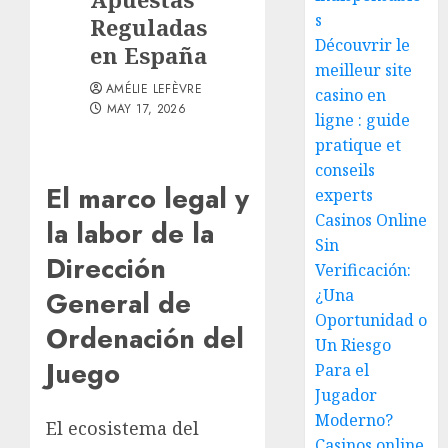
s
Reguladas
Découvrir le
en España
meilleur site
AMÉLIE LEFÈVRE
casino en
MAY 17, 2026
ligne : guide
pratique et
conseils
El marco legal y
experts
Casinos Online
la labor de la
Sin
Dirección
Verificación:
¿Una
General de
Oportunidad o
Ordenación del
Un Riesgo
Juego
Para el
Jugador
Moderno?
El ecosistema del
Casinos online