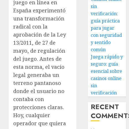
juego en línea en
sin
España experimentó
verificación:
una transformación
guía práctica
radical con la
para jugar
aprobación de la Ley
con seguridad
13/2011, de 27 de
y sentido
común
mayo, de regulación
Juega rápido y
del juego. Antes de
seguro: guía
esta norma, el vacío
esencial sobre
legal generaba un
casinos online
terreno pantanoso
sin
donde el usuario no
verificación
contaba con
RECENT
protecciones claras.
COMMENT
Hoy, cualquier
operador que quiera