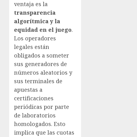
ventaja es la
transparencia
algorítmica y la
equidad en el juego
.
Los operadores
legales están
obligados a someter
sus generadores de
números aleatorios y
sus terminales de
apuestas a
certificaciones
periódicas por parte
de laboratorios
homologados. Esto
implica que las cuotas