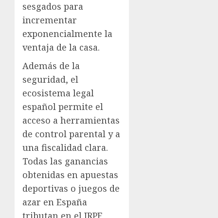
sesgados para
incrementar
exponencialmente la
ventaja de la casa.
Además de la
seguridad, el
ecosistema legal
español permite el
acceso a herramientas
de control parental y a
una fiscalidad clara.
Todas las ganancias
obtenidas en apuestas
deportivas o juegos de
azar en España
tributan en el IRPF