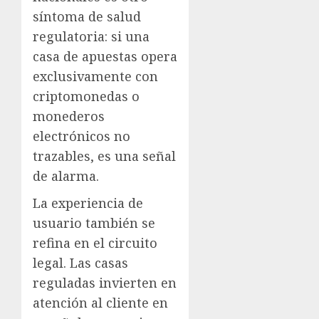
síntoma de salud
regulatoria: si una
casa de apuestas opera
exclusivamente con
criptomonedas o
monederos
electrónicos no
trazables, es una señal
de alarma.
La experiencia de
usuario también se
refina en el circuito
legal. Las casas
reguladas invierten en
atención al cliente en