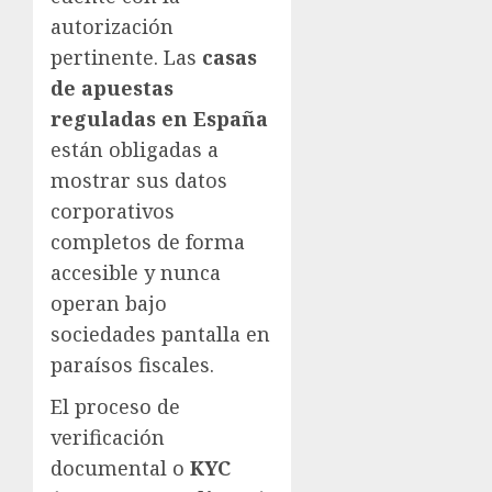
autorización
pertinente. Las
casas
de apuestas
reguladas en España
están obligadas a
mostrar sus datos
corporativos
completos de forma
accesible y nunca
operan bajo
sociedades pantalla en
paraísos fiscales.
El proceso de
verificación
documental o
KYC