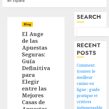
en España
SEARCH
Blog
El Auge
de las
RECENT
Apuestas
POSTS
Seguras:
Guía
Comment
Definitiva
trouver le
para
meilleur
Elegir
casino en
entre las
ligne : guide
Mejores
pratique et
Casas de
critères
Apuestas
indispensable