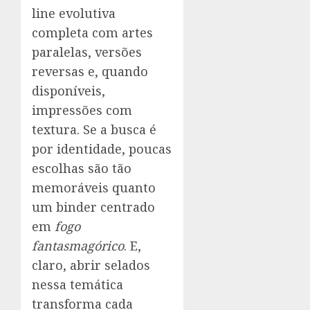
line evolutiva
completa com artes
paralelas, versões
reversas e, quando
disponíveis,
impressões com
textura. Se a busca é
por identidade, poucas
escolhas são tão
memoráveis quanto
um binder centrado
em
fogo
fantasmagórico
. E,
claro, abrir selados
nessa temática
transforma cada