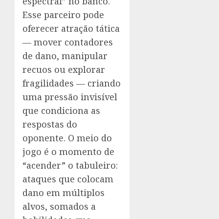
espectral” no banco.
Esse parceiro pode
oferecer atração tática
— mover contadores
de dano, manipular
recuos ou explorar
fragilidades — criando
uma pressão invisível
que condiciona as
respostas do
oponente. O meio do
jogo é o momento de
“acender” o tabuleiro:
ataques que colocam
dano em múltiplos
alvos, somados a