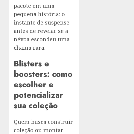
pacote em uma
pequena história: o
instante de suspense
antes de revelar se a
névoa escondeu uma
chama rara.
Blisters e
boosters: como
escolher e
potencializar
sua coleção
Quem busca construir
coleção ou montar