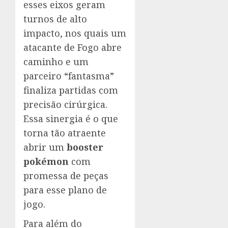
esses eixos geram
turnos de alto
impacto, nos quais um
atacante de Fogo abre
caminho e um
parceiro “fantasma”
finaliza partidas com
precisão cirúrgica.
Essa sinergia é o que
torna tão atraente
abrir um
booster
pokémon
com
promessa de peças
para esse plano de
jogo.
Para além do