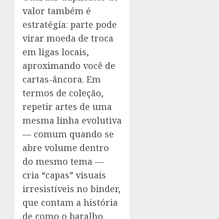
valor também é
estratégia: parte pode
virar moeda de troca
em ligas locais,
aproximando você de
cartas-âncora. Em
termos de coleção,
repetir artes de uma
mesma linha evolutiva
— comum quando se
abre volume dentro
do mesmo tema —
cria “capas” visuais
irresistíveis no binder,
que contam a história
de como o baralho