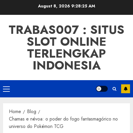
Skip
August 8, 2026
9:28:26 AM
to
content
TRABAS007 : SITUS
SLOT ONLINE
TERLENGKAP
INDONESIA
Primary
Menu
Home
Blog
Chamas e névoa: o poder do fogo fantasmagórico no
universo do Pokémon TCG