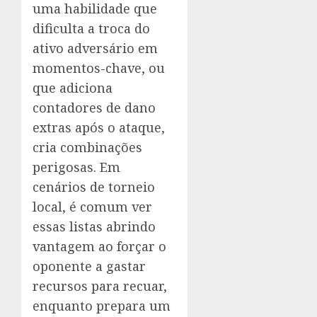
uma habilidade que
dificulta a troca do
ativo adversário em
momentos-chave, ou
que adiciona
contadores de dano
extras após o ataque,
cria combinações
perigosas. Em
cenários de torneio
local, é comum ver
essas listas abrindo
vantagem ao forçar o
oponente a gastar
recursos para recuar,
enquanto prepara um