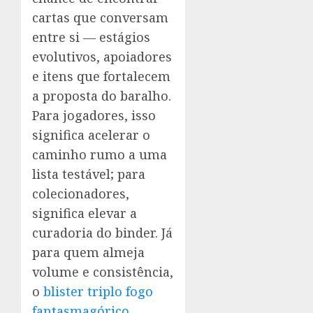
cartas que conversam
entre si — estágios
evolutivos, apoiadores
e itens que fortalecem
a proposta do baralho.
Para jogadores, isso
significa acelerar o
caminho rumo a uma
lista testável; para
colecionadores,
significa elevar a
curadoria do binder. Já
para quem almeja
volume e consistência,
o
blister triplo fogo
fantasmagórico