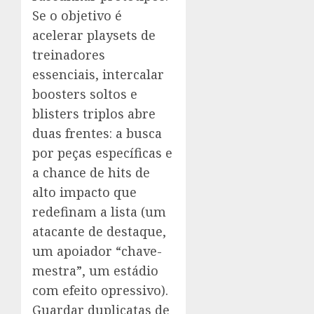
Se o objetivo é
acelerar playsets de
treinadores
essenciais, intercalar
boosters soltos e
blisters triplos abre
duas frentes: a busca
por peças específicas e
a chance de hits de
alto impacto que
redefinam a lista (um
atacante de destaque,
um apoiador “chave-
mestra”, um estádio
com efeito opressivo).
Guardar duplicatas de