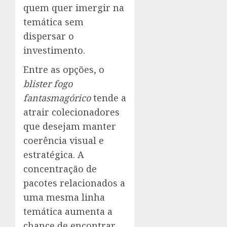
quem quer imergir na
temática sem
dispersar o
investimento.
Entre as opções, o
blister fogo
fantasmagórico
tende a
atrair colecionadores
que desejam manter
coerência visual e
estratégica. A
concentração de
pacotes relacionados a
uma mesma linha
temática aumenta a
chance de encontrar