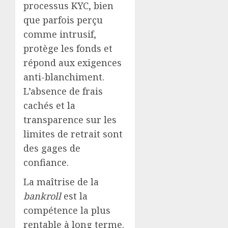
processus KYC, bien
que parfois perçu
comme intrusif,
protège les fonds et
répond aux exigences
anti-blanchiment.
L’absence de frais
cachés et la
transparence sur les
limites de retrait sont
des gages de
confiance.
La maîtrise de la
bankroll
est la
compétence la plus
rentable à long terme.