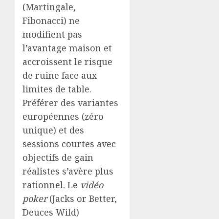
(Martingale,
Fibonacci) ne
modifient pas
l’avantage maison et
accroissent le risque
de ruine face aux
limites de table.
Préférer des variantes
européennes (zéro
unique) et des
sessions courtes avec
objectifs de gain
réalistes s’avère plus
rationnel. Le
vidéo
poker
(Jacks or Better,
Deuces Wild)