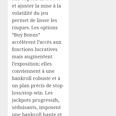
et ajuster la mise à la
volatilité du jeu
permet de lisser les
risques. Les options
“Buy Bonus”
accélèrent l’accès aux
fonctions lucratives
mais augmentent
l’exposition; elles
conviennent à une
bankroll robuste et à
un plan précis de stop-
loss/stop-win. Les
jackpots progressifs,
séduisants, imposent
une bankroll haute et