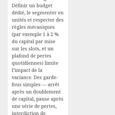
Définir un budget
dédié, le segmenter en
unités et respecter des
règles mécaniques
(par exemple 1 à 2 %
du capital par mise
sur les slots, et un
plafond de pertes
quotidiennes) limite
l’impact de la
variance. Des garde-
fous simples — arrêt
après un doublement
de capital, pause après
une série de pertes,
interdiction de