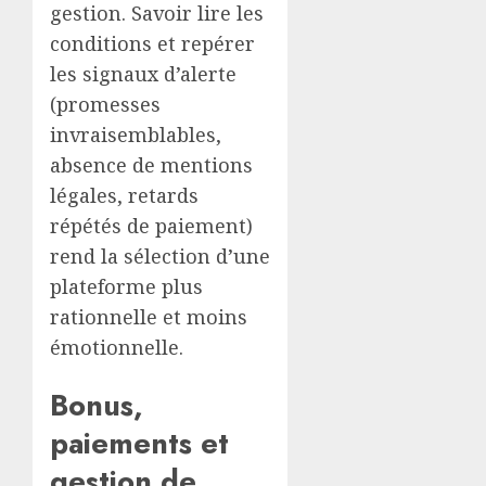
gestion. Savoir lire les
conditions et repérer
les signaux d’alerte
(promesses
invraisemblables,
absence de mentions
légales, retards
répétés de paiement)
rend la sélection d’une
plateforme plus
rationnelle et moins
émotionnelle.
Bonus,
paiements et
gestion de