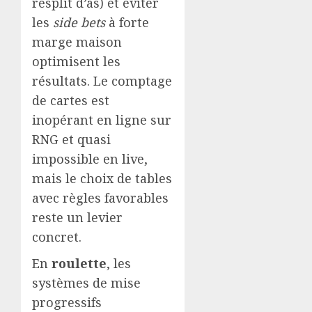
resplit d’as) et éviter
les
side bets
à forte
marge maison
optimisent les
résultats. Le comptage
de cartes est
inopérant en ligne sur
RNG et quasi
impossible en live,
mais le choix de tables
avec règles favorables
reste un levier
concret.
En
roulette
, les
systèmes de mise
progressifs