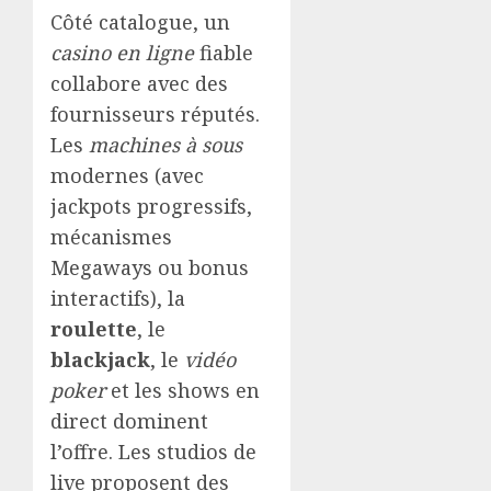
Côté catalogue, un
casino en ligne
fiable
collabore avec des
fournisseurs réputés.
Les
machines à sous
modernes (avec
jackpots progressifs,
mécanismes
Megaways ou bonus
interactifs), la
roulette
, le
blackjack
, le
vidéo
poker
et les shows en
direct dominent
l’offre. Les studios de
live proposent des