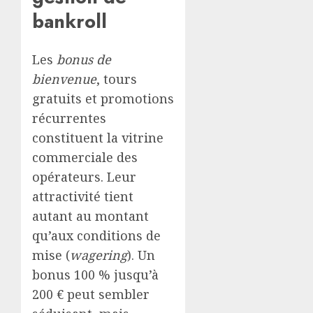
bankroll
Les
bonus de
bienvenue
, tours
gratuits et promotions
récurrentes
constituent la vitrine
commerciale des
opérateurs. Leur
attractivité tient
autant au montant
qu’aux conditions de
mise (
wagering
). Un
bonus 100 % jusqu’à
200 € peut sembler