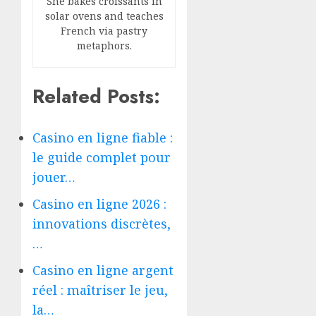
She bakes croissants in
solar ovens and teaches
French via pastry
metaphors.
Related Posts:
Casino en ligne fiable :
le guide complet pour
jouer…
Casino en ligne 2026 :
innovations discrètes,
…
Casino en ligne argent
réel : maîtriser le jeu,
la…