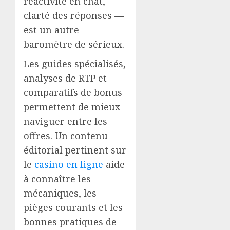
réactivité en chat,
clarté des réponses —
est un autre
baromètre de sérieux.
Les guides spécialisés,
analyses de RTP et
comparatifs de bonus
permettent de mieux
naviguer entre les
offres. Un contenu
éditorial pertinent sur
le
casino en ligne
aide
à connaître les
mécaniques, les
pièges courants et les
bonnes pratiques de