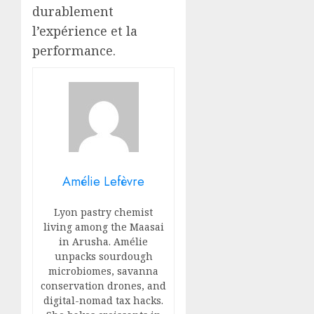
durablement
l’expérience et la
performance.
Amélie Lefèvre
Lyon pastry chemist
living among the Maasai
in Arusha. Amélie
unpacks sourdough
microbiomes, savanna
conservation drones, and
digital-nomad tax hacks.