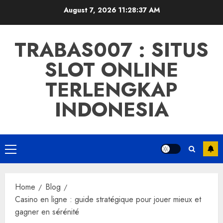
Skip
August 7, 2026
11:28:38 AM
to
content
TRABAS007 : SITUS
SLOT ONLINE
TERLENGKAP
INDONESIA
Primary
Menu
Home
Blog
Casino en ligne : guide stratégique pour jouer mieux et
gagner en sérénité