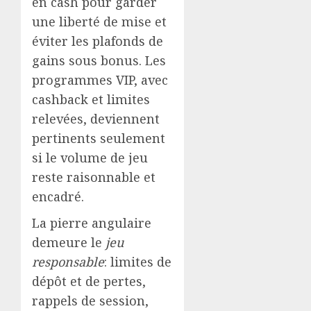
en cash pour garder
une liberté de mise et
éviter les plafonds de
gains sous bonus. Les
programmes VIP, avec
cashback et limites
relevées, deviennent
pertinents seulement
si le volume de jeu
reste raisonnable et
encadré.
La pierre angulaire
demeure le
jeu
responsable
: limites de
dépôt et de pertes,
rappels de session,