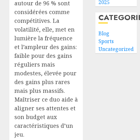
2025
autour de 96 % sont
considérées comme
CATEGORI
compétitives. La
volatilité, elle, met en
Blog
lumière la fréquence
Sports
et l’ampleur des gains:
Uncategorized
faible pour des gains
réguliers mais
modestes, élevée pour
des gains plus rares
mais plus massifs.
Maîtriser ce duo aide à
aligner ses attentes et
son budget aux
caractéristiques d’un
jeu.