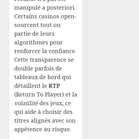
manipulé a posteriori.
Certains casinos open-
sourcent tout ou
partie de leurs
algorithmes pour
renforcer la confiance.
Cette transparence se
double parfois de
tableaux de bord qui
détaillent le
RTP
(Return To Player) et la
volatilité
des jeux, ce
qui aide à choisir des
titres alignés avec son
appétence au risque.