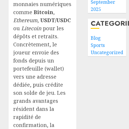
September
monnaies numériques
2025
comme
Bitcoin
,
Ethereum
,
USDT/USDC
CATEGORI
ou
Litecoin
pour les
dépôts et retraits.
Blog
Concrètement, le
Sports
joueur envoie des
Uncategorized
fonds depuis un
portefeuille (wallet)
vers une adresse
dédiée, puis crédite
son solde de jeu. Les
grands avantages
résident dans la
rapidité de
confirmation, la