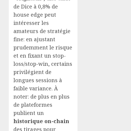
de Dice à 0,8% de
house edge peut
intéresser les
amateurs de stratégie
fine: en ajustant
prudemment le risque
et en fixant un stop-
loss/stop-win, certains
privilégient de
longues sessions à
faible variance. À
noter: de plus en plus
de plateformes
publient un
historique on-chain
des tirages pour