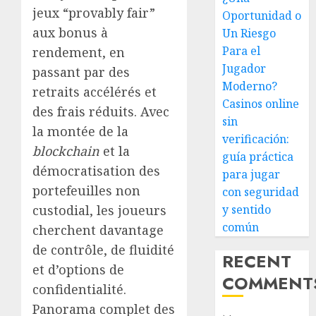
jeux “provably fair”
Oportunidad o
aux bonus à
Un Riesgo
Para el
rendement, en
Jugador
passant par des
Moderno?
retraits accélérés et
Casinos online
des frais réduits. Avec
sin
la montée de la
verificación:
blockchain
et la
guía práctica
démocratisation des
para jugar
portefeuilles non
con seguridad
custodial, les joueurs
y sentido
común
cherchent davantage
de contrôle, de fluidité
RECENT
et d’options de
COMMENT
confidentialité.
Panorama complet des