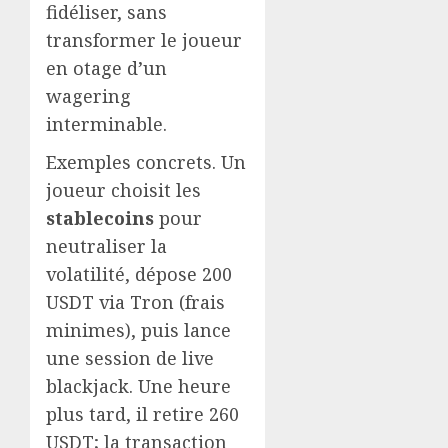
fidéliser, sans
transformer le joueur
en otage d’un
wagering
interminable.
Exemples concrets. Un
joueur choisit les
stablecoins
pour
neutraliser la
volatilité, dépose 200
USDT via Tron (frais
minimes), puis lance
une session de live
blackjack. Une heure
plus tard, il retire 260
USDT; la transaction