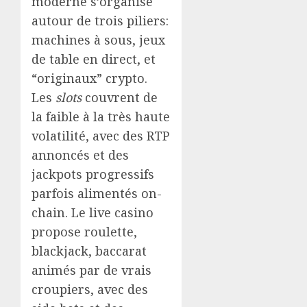
moderne s’organise
autour de trois piliers:
machines à sous, jeux
de table en direct, et
“originaux” crypto.
Les
slots
couvrent de
la faible à la très haute
volatilité, avec des RTP
annoncés et des
jackpots progressifs
parfois alimentés on-
chain. Le live casino
propose roulette,
blackjack, baccarat
animés par de vrais
croupiers, avec des