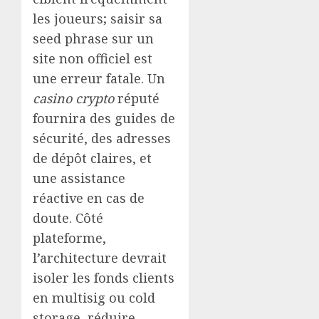
les joueurs; saisir sa
seed phrase sur un
site non officiel est
une erreur fatale. Un
casino crypto
réputé
fournira des guides de
sécurité, des adresses
de dépôt claires, et
une assistance
réactive en cas de
doute. Côté
plateforme,
l’architecture devrait
isoler les fonds clients
en multisig ou cold
storage, réduire