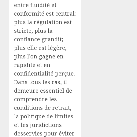
entre fluidité et
conformité est central:
plus la régulation est
stricte, plus la
confiance grandit;
plus elle est légère,
plus l’on gagne en
rapidité et en
confidentialité perçue.
Dans tous les cas, il
demeure essentiel de
comprendre les
conditions de retrait,
la politique de limites
et les juridictions
desservies pour éviter