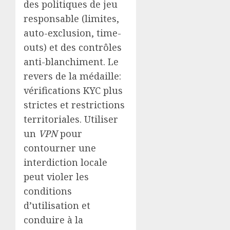
des politiques de jeu
responsable (limites,
auto-exclusion, time-
outs) et des contrôles
anti-blanchiment. Le
revers de la médaille:
vérifications KYC plus
strictes et restrictions
territoriales. Utiliser
un
VPN
pour
contourner une
interdiction locale
peut violer les
conditions
d’utilisation et
conduire à la