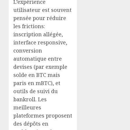
L’expérience
utilisateur est souvent
pensée pour réduire
les frictions:
inscription allégée,
interface responsive,
conversion
automatique entre
devises (par exemple
solde en BTC mais
paris en mBTC), et
outils de suivi du
bankroll. Les
meilleures
plateformes proposent
des dépôts en