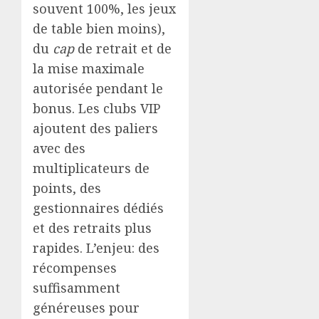
souvent 100%, les jeux
de table bien moins),
du
cap
de retrait et de
la mise maximale
autorisée pendant le
bonus. Les clubs VIP
ajoutent des paliers
avec des
multiplicateurs de
points, des
gestionnaires dédiés
et des retraits plus
rapides. L’enjeu: des
récompenses
suffisamment
généreuses pour