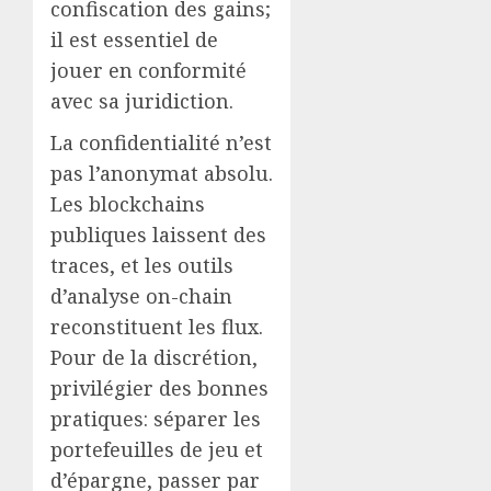
confiscation des gains;
il est essentiel de
jouer en conformité
avec sa juridiction.
La confidentialité n’est
pas l’anonymat absolu.
Les blockchains
publiques laissent des
traces, et les outils
d’analyse on-chain
reconstituent les flux.
Pour de la discrétion,
privilégier des bonnes
pratiques: séparer les
portefeuilles de jeu et
d’épargne, passer par