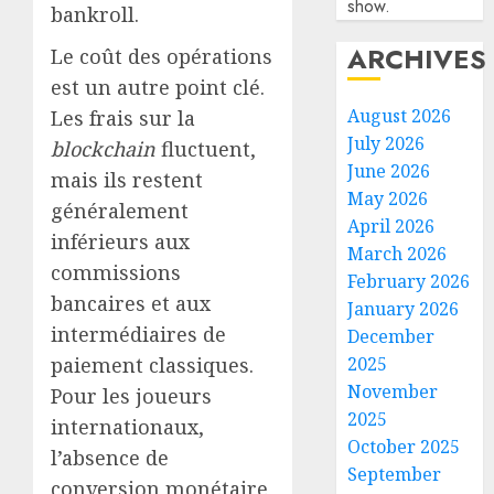
show.
bankroll.
ARCHIVES
Le coût des opérations
est un autre point clé.
August 2026
Les frais sur la
July 2026
blockchain
fluctuent,
June 2026
mais ils restent
May 2026
généralement
April 2026
inférieurs aux
March 2026
commissions
February 2026
bancaires et aux
January 2026
intermédiaires de
December
paiement classiques.
2025
November
Pour les joueurs
2025
internationaux,
October 2025
l’absence de
September
conversion monétaire