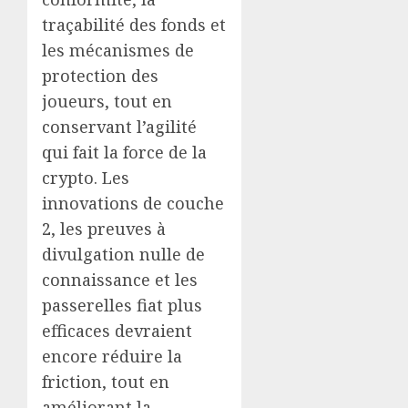
traçabilité des fonds et
les mécanismes de
protection des
joueurs, tout en
conservant l’agilité
qui fait la force de la
crypto. Les
innovations de couche
2, les preuves à
divulgation nulle de
connaissance et les
passerelles fiat plus
efficaces devraient
encore réduire la
friction, tout en
améliorant la