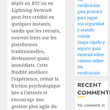
dépôt en
BTC
ou en
verificación:
Lightning Network
guía práctica
peut être crédité en
para jugar
quelques instants,
con seguridad
y sentido
tandis que les retraits,
común
souvent lents sur les
Juega rápido y
plateformes
seguro: guía
traditionnelles,
esencial sobre
deviennent quasi
casinos online
immédiats. Cette
sin
fluidité améliore
verificación
l’expérience, réduit la
RECENT
friction psychologique
COMMENT
liée à l’attente et
encourage une
No comments to
gestion plus agile du