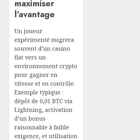
maximiser
l’avantage
Un joueur
expérimenté migrera
souvent d’un casino
fiat vers un
environnement crypto
pour gagner en
vitesse et en contrôle.
Exemple typique :
dépôt de 0,01 BTC via
Lightning, activation
d’un bonus
raisonnable à faible
exigence, et utilisation