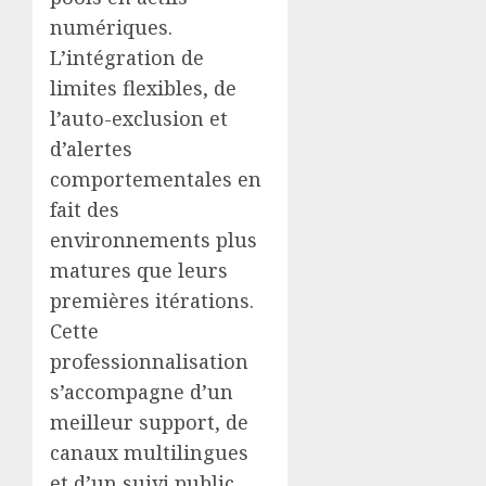
numériques.
L’intégration de
limites flexibles, de
l’auto-exclusion et
d’alertes
comportementales en
fait des
environnements plus
matures que leurs
premières itérations.
Cette
professionnalisation
s’accompagne d’un
meilleur support, de
canaux multilingues
et d’un suivi public