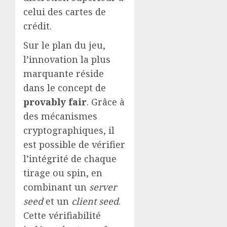
celui des cartes de
crédit.
Sur le plan du jeu,
l’innovation la plus
marquante réside
dans le concept de
provably fair
. Grâce à
des mécanismes
cryptographiques, il
est possible de vérifier
l’intégrité de chaque
tirage ou spin, en
combinant un
server
seed
et un
client seed
.
Cette vérifiabilité