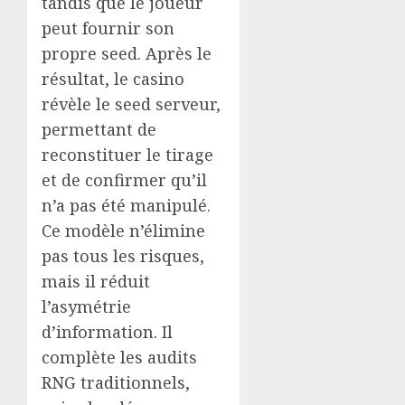
tandis que le joueur
peut fournir son
propre seed. Après le
résultat, le casino
révèle le seed serveur,
permettant de
reconstituer le tirage
et de confirmer qu’il
n’a pas été manipulé.
Ce modèle n’élimine
pas tous les risques,
mais il réduit
l’asymétrie
d’information. Il
complète les audits
RNG traditionnels,