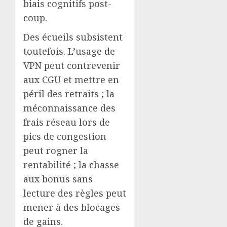
biais cognitifs post-
coup.
Des écueils subsistent
toutefois. L’usage de
VPN peut contrevenir
aux CGU et mettre en
péril des retraits ; la
méconnaissance des
frais réseau lors de
pics de congestion
peut rogner la
rentabilité ; la chasse
aux bonus sans
lecture des règles peut
mener à des blocages
de gains.