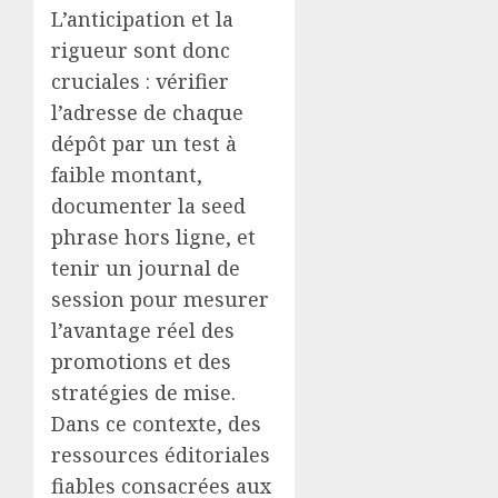
L’anticipation et la
rigueur sont donc
cruciales : vérifier
l’adresse de chaque
dépôt par un test à
faible montant,
documenter la seed
phrase hors ligne, et
tenir un journal de
session pour mesurer
l’avantage réel des
promotions et des
stratégies de mise.
Dans ce contexte, des
ressources éditoriales
fiables consacrées aux