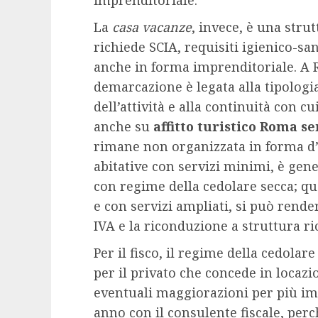
La
casa vacanze
, invece, è una stru
richiede SCIA, requisiti igienico-sani
anche in forma imprenditoriale. A R
demarcazione è legata alla tipologia 
dell’attività e alla continuità con c
anche su
affitto turistico Roma s
rimane non organizzata in forma d’i
abitative con servizi minimi, è gen
con regime della cedolare secca; qu
e con servizi ampliati, si può rende
IVA e la riconduzione a struttura ric
Per il fisco, il regime della cedolar
per il privato che concede in locazio
eventuali maggiorazioni per più im
anno con il consulente fiscale, perc