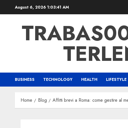
Skip
August 6, 2026
1:03:42 AM
to
content
TRABAS007
TERLE
BUSINESS
TECHNOLOGY
HEALTH
LIFESTYLE
Home
Blog
Affitti brevi a Roma: come gestire al me