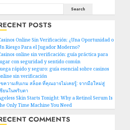
Search
RECENT POSTS
Casinos Online Sin Verificación: ¿Una Oportunidad o
Un Riesgo Para el Jugador Moderno?
Casinos online sin verificación: guía práctica para
jugar con seguridad y sentido común
Juega rápido y seguro: guía esencial sobre casinos
nline sin verificación
ขความลับเกม สล็อต ที่คุณอาจไม่เคยรู้: จากมือใหม่สู่
เซียนในพริบตา
Ageless Skin Starts Tonight: Why a Retinol Serum Is
the Only Time Machine You Need
RECENT COMMENTS