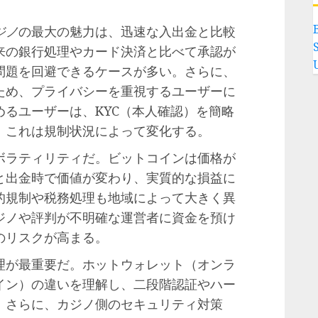
ジノ
の最大の魅力は、迅速な入出金と比較
来の銀行処理やカード決済と比べて承認が
問題を回避できるケースが多い。さらに、
ため、プライバシーを重視するユーザーに
るユーザーは、KYC（本人確認）を簡略
、これは規制状況によって変化する。
ボラティリティだ。ビットコインは価格が
と出金時で価値が変わり、実質的な損益に
的規制や税務処理も地域によって大きく異
ジノや評判が不明確な運営者に資金を預け
のリスクが高まる。
理が最重要だ。ホットウォレット（オンラ
イン）の違いを理解し、二段階認証やハー
。さらに、カジノ側のセキュリティ対策