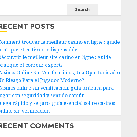
Search
RECENT POSTS
Comment trouver le meilleur casino en ligne : guide
pratique et critères indispensables
écouvrir le meilleur site casino en ligne : guide
pratique et conseils experts
Casinos Online Sin Verificación: ¿Una Oportunidad o
Un Riesgo Para el Jugador Moderno?
Casinos online sin verificación: guía práctica para
jugar con seguridad y sentido común
Juega rápido y seguro: guía esencial sobre casinos
nline sin verificación
RECENT COMMENTS