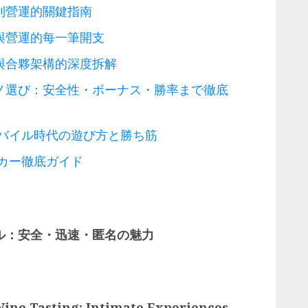
到營運的關鍵指南
與營運的每一筆開支
與合夥架構的深度拆解
ノ選び：安全性・ボーナス・勝率まで徹底
モバイル時代の遊び方と勝ち筋
カー徹底ガイド
ル：安全・迅速・匿名の魅力
Wine Tasting: Intimate Experiences