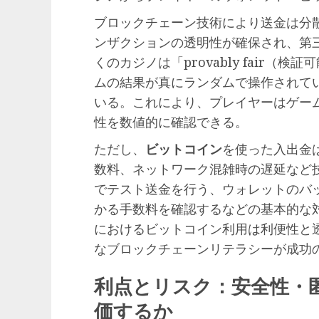
ブロックチェーン技術により送金は分
ンザクションの透明性が確保され、第
くのカジノは「provably fair
ムの結果が真にランダムで操作されて
いる。これにより、プレイヤーはゲー
性を数値的に確認できる。
ただし、
ビットコイン
を使った入出金
数料、ネットワーク混雑時の遅延など
でテスト送金を行う、ウォレットのバ
かる手数料を確認するなどの基本的な
におけるビットコイン利用は利便性と
なブロックチェーンリテラシーが成功
利点とリスク：安全性・
価するか