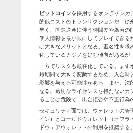
ビットコイン
を採用する
オンラインカ
的低コストのトランザクションだ。従
早く、国際送金に伴う時間差や為替の
個人情報を最小限にしてプレイできる
は大きなメリットとなる。匿名性を求め
化しているカジノを好む傾向があるが
一方でリスクも顕在化している。まず
短期間で大きく変動するため、入金時
影響を与える可能性がある。また、法
なる。適切なライセンスを持たないカ
ることは危険で、出金拒否や不正行為
セキュリティ面では、ウォレットの管
イン）とコールドウォレット（オフラ
ドウェアウォレットの利用を推奨する