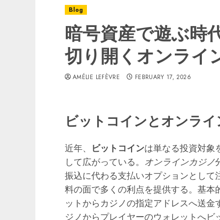
Blog
暗号資産で遊ぶ時
切り開くオンライ
AMÉLIE LEFÈVRE
FEBRUARY 17, 2026
ビットコインとオンライ
近年、
ビットコイン
は単なる投資対象
して広がっている。
オンラインカジノ
振込に代わる支払いオプションとして
料の面で多くの利点を提供する。基本
ットからカジノの指定アドレスへ送金
ジノからプレイヤーのウォレットへビ