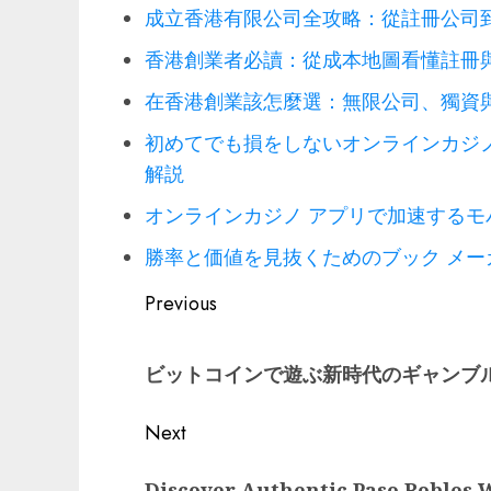
成立香港有限公司全攻略：從註冊公司
香港創業者必讀：從成本地圖看懂註冊
在香港創業該怎麼選：無限公司、獨資
初めてでも損をしないオンラインカジ
解説
オンラインカジノ アプリで加速する
勝率と価値を見抜くためのブック メー
Post
Previous
navigation
Previous
ビットコインで遊ぶ新時代のギャンブ
post:
Next
Next
Discover Authentic Paso Robles 