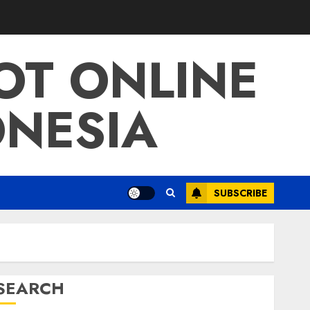
LOT ONLINE
ONESIA
SUBSCRIBE
SEARCH