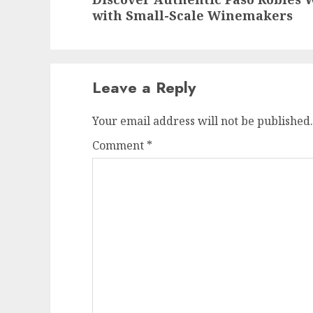
post:
with Small-Scale Winemakers
Leave a Reply
Your email address will not be published.
Comment
*