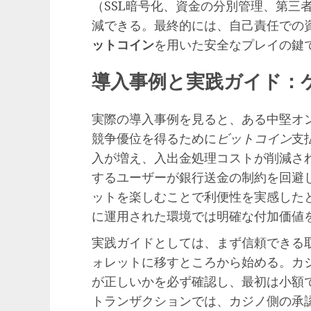
（SSL暗号化、資金の分別管理、第三
減できる。最終的には、自己責任での
ットコイン
を用いた安全なプレイの鍵
導入事例と実践ガイド：
実際の導入事例を見ると、ある中堅オ
競争優位を得るために
ビットコイン
支
入が増え、入出金処理コストが削減さ
するユーザーが銀行送金の制約を回避
ットを楽しむことで利便性を実感した
に運用された環境では明確な付加価値
実践ガイドとしては、まず信頼できる
ォレットに移すところから始める。カ
が正しいかを必ず確認し、最初は小額
トランザクションでは、カジノ側の承