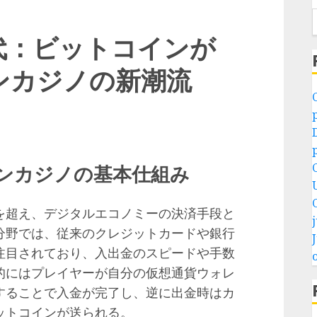
代：ビットコインが
ンカジノの新潮流
D
ンカジノの基本仕組み
を超え、デジタルエコノミーの決済手段と
分野では、従来のクレジットカードや銀行
注目されており、入出金のスピードや手数
o
的にはプレイヤーが自分の仮想通貨ウォレ
することで入金が完了し、逆に出金時はカ
ットコインが送られる。