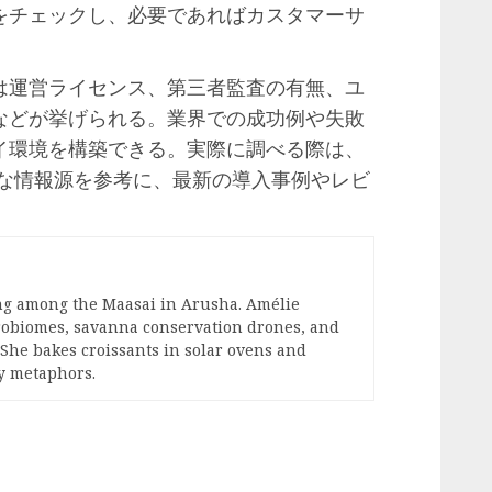
をチェックし、必要であればカスタマーサ
。
は運営ライセンス、第三者監査の有無、ユ
などが挙げられる。業界での成功例や失敗
イ環境を構築できる。実際に調べる際は、
な情報源を参考に、最新の導入事例やレビ
ing among the Maasai in Arusha. Amélie
obiomes, savanna conservation drones, and
 She bakes croissants in solar ovens and
y metaphors.