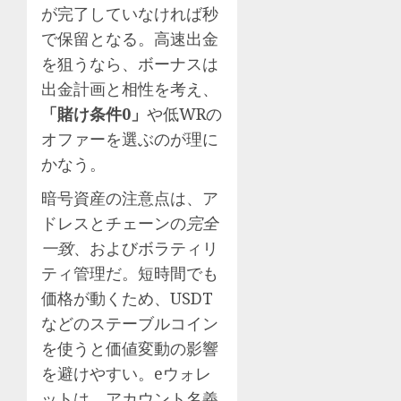
が完了していなければ秒
で保留となる。高速出金
を狙うなら、ボーナスは
出金計画と相性を考え、
「賭け条件0」
や低WRの
オファーを選ぶのが理に
かなう。
暗号資産の注意点は、ア
ドレスとチェーンの
完全
一致
、およびボラティリ
ティ管理だ。短時間でも
価格が動くため、USDT
などのステーブルコイン
を使うと価値変動の影響
を避けやすい。eウォレ
ットは、アカウント名義