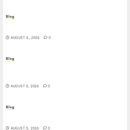
Blog
Découvrir le meilleur site casino en ligne : guide
pratique et conseils experts
AUGUST 6, 2026
0
Blog
Casinos Online Sin Verificación: ¿Una
Oportunidad o Un Riesgo Para el Jugador
Moderno?
AUGUST 5, 2026
0
Blog
Casinos online sin verificación: guía práctica
para jugar con seguridad y sentido común
AUGUST 5, 2026
0