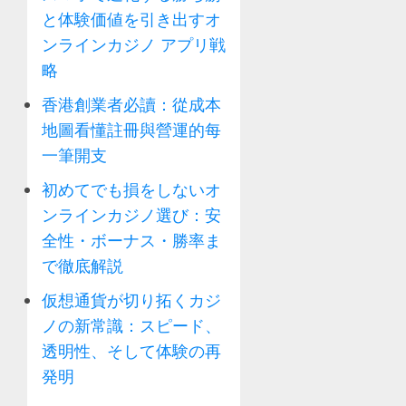
と体験価値を引き出すオ
ンラインカジノ アプリ戦
略
香港創業者必讀：從成本
地圖看懂註冊與營運的每
一筆開支
初めてでも損をしないオ
ンラインカジノ選び：安
全性・ボーナス・勝率ま
で徹底解説
仮想通貨が切り拓くカジ
ノの新常識：スピード、
透明性、そして体験の再
発明