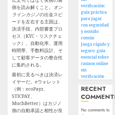
verificación:
側を読み解くこと。
オン
guía práctica
ラインカジノ
の出金スピ
para jugar
ードを左右する主因は、
con seguridad
決済手段、内部審査プロ
y sentido
セス（KYC・リスクチェ
común
ック）、自動化率、運用
Juega rápido y
時間帯、手数料設計、そ
seguro: guía
esencial sobre
して顧客データの整合性
casinos online
に集約される。
sin
最初に見るべきは決済レ
verificación
イヤーだ。eウォレット
RECENT
（例：ecoPayz、
COMMENT
STICPAY、
MuchBetter）はカジノ
No comments to
側の自動承認と相性が良