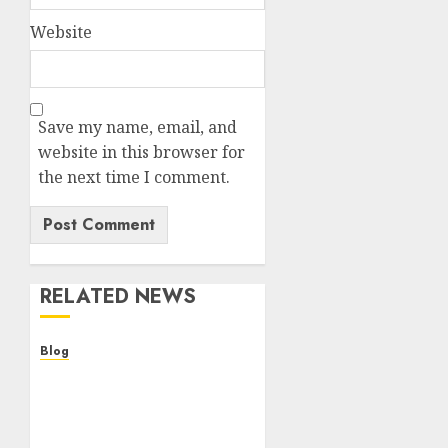
Website
Save my name, email, and
website in this browser for
the next time I comment.
RELATED NEWS
Blog
Comment trouver le
meilleur casino en ligne :
guide pratique et
critères indispensables