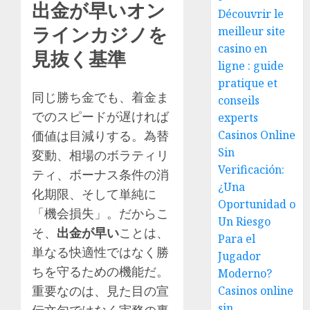
出金が早いオン
Découvrir le
ラインカジノを
meilleur site
casino en
見抜く基準
ligne : guide
pratique et
同じ勝ち金でも、着金ま
conseils
でのスピードが遅ければ
experts
価値は目減りする。為替
Casinos Online
Sin
変動、相場のボラティリ
Verificación:
ティ、ボーナス条件の消
¿Una
化期限、そして単純に
Oportunidad o
「機会損失」。だからこ
Un Riesgo
そ、
出金が早い
ことは、
Para el
単なる快適性ではなく勝
Jugador
ちを守るための機能だ。
Moderno?
重要なのは、見た目の宣
Casinos online
sin
伝文句ではなく実務の裏