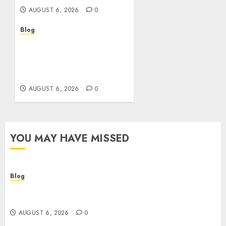
AUGUST 6, 2026
0
Blog
Découvrir le meilleur site
casino en ligne : guide
pratique et conseils
experts
AUGUST 6, 2026
0
YOU MAY HAVE MISSED
Blog
Comment trouver le meilleur casino en ligne :
guide pratique et critères indispensables
AUGUST 6, 2026
0