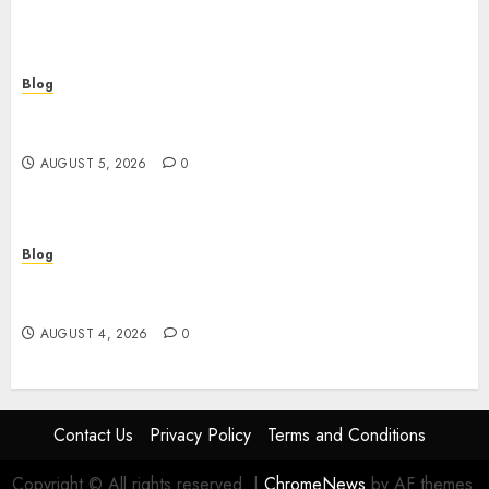
Blog
Juega rápido y seguro: guía esencial sobre
casinos online sin verificación
AUGUST 5, 2026
0
Blog
ไขความลับเกม สล็อต ที่คุณอาจไม่เคยรู้: จากมือใหม่สู่เซียน
ในพริบตา
AUGUST 4, 2026
0
Contact Us
Privacy Policy
Terms and Conditions
Copyright © All rights reserved.
|
ChromeNews
by AF themes.