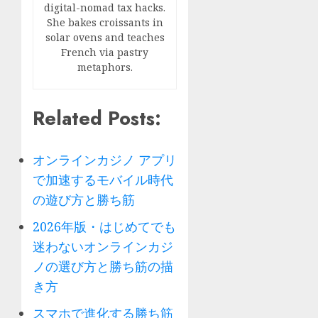
digital-nomad tax hacks.
She bakes croissants in
solar ovens and teaches
French via pastry
metaphors.
Related Posts:
オンラインカジノ アプリ
で加速するモバイル時代
の遊び方と勝ち筋
2026年版・はじめてでも
迷わないオンラインカジ
ノの選び方と勝ち筋の描
き方
スマホで進化する勝ち筋