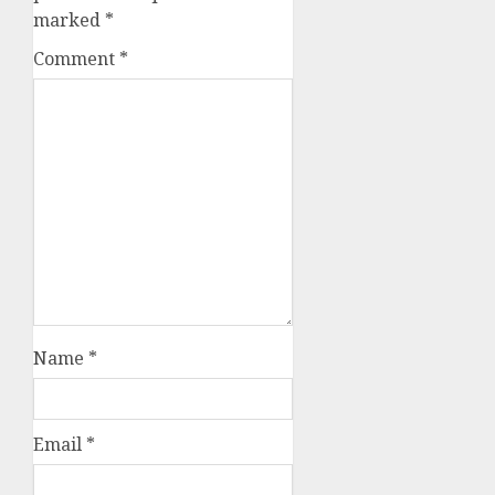
marked
*
Comment
*
Name
*
Email
*