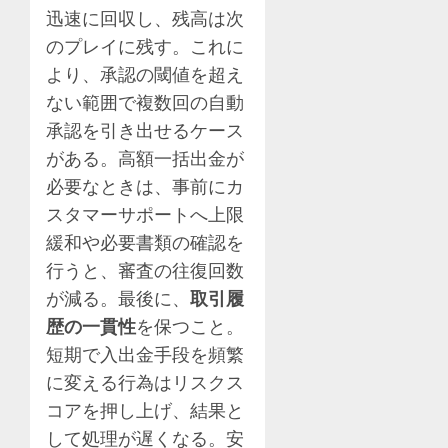
迅速に回収し、残高は次
のプレイに残す。これに
より、承認の閾値を超え
ない範囲で複数回の自動
承認を引き出せるケース
がある。高額一括出金が
必要なときは、事前にカ
スタマーサポートへ上限
緩和や必要書類の確認を
行うと、審査の往復回数
が減る。最後に、
取引履
歴の一貫性
を保つこと。
短期で入出金手段を頻繁
に変える行為はリスクス
コアを押し上げ、結果と
して処理が遅くなる。安