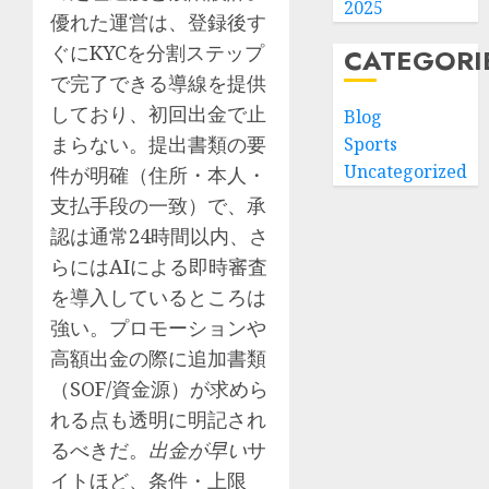
2025
優れた運営は、登録後す
ぐにKYCを分割ステップ
CATEGORI
で完了できる導線を提供
しており、初回出金で止
Blog
まらない。提出書類の要
Sports
Uncategorized
件が明確（住所・本人・
支払手段の一致）で、承
認は通常24時間以内、さ
らにはAIによる即時審査
を導入しているところは
強い。プロモーションや
高額出金の際に追加書類
（SOF/資金源）が求めら
れる点も透明に明記され
るべきだ。
出金が早い
サ
イトほど、条件・上限