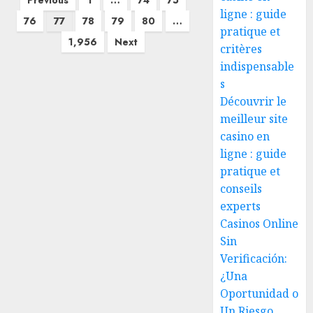
Previous
1
…
74
75
ligne : guide
pagination
76
77
78
79
80
…
pratique et
1,956
Next
critères
indispensable
s
Découvrir le
meilleur site
casino en
ligne : guide
pratique et
conseils
experts
Casinos Online
Sin
Verificación:
¿Una
Oportunidad o
Un Riesgo