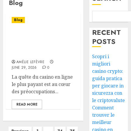
Blog
Blog
RECENT
Quel est le casino en ligne
POSTS
le plus payant ? Guide
pratique pour trouver les
meilleurs rendements
Scopri i
AMÉLIE LEFÈVRE
migliori
JUNE 29, 2026
0
casino crypto:
La quête du casino en ligne
guida pratica
le plus payant est au cœur
per giocare in
des préoccupations...
sicurezza con
le criptovalute
READ MORE
Comment
trouver le
meilleur
Posts
casino en