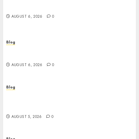
Comment trouver le meilleur casino en ligne :
guide pratique et critères indispensables
AUGUST 6, 2026
0
Blog
Découvrir le meilleur site casino en ligne : guide
pratique et conseils experts
AUGUST 6, 2026
0
Blog
Casinos Online Sin Verificación: ¿Una
Oportunidad o Un Riesgo Para el Jugador
Moderno?
AUGUST 5, 2026
0