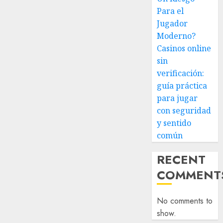
Para el
Jugador
Moderno?
Casinos online
sin
verificación:
guía práctica
para jugar
con seguridad
y sentido
común
RECENT
COMMENT
No comments to
show.