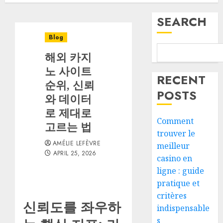
SEARCH
Blog
해외 카지
노 사이트
RECENT
순위, 신뢰
POSTS
와 데이터
로 제대로
Comment
고르는 법
trouver le
AMÉLIE LEFÈVRE
meilleur
APRIL 25, 2026
casino en
ligne : guide
pratique et
critères
신뢰도를 좌우하
indispensable
s