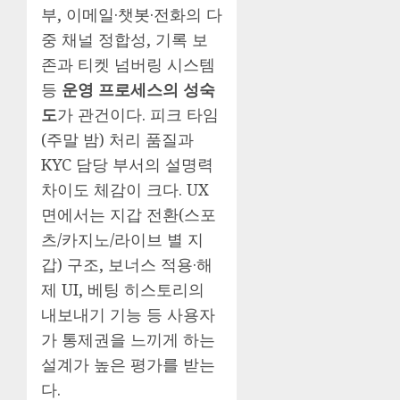
부, 이메일·챗봇·전화의 다
중 채널 정합성, 기록 보
존과 티켓 넘버링 시스템
등
운영 프로세스의 성숙
도
가 관건이다. 피크 타임
(주말 밤) 처리 품질과
KYC 담당 부서의 설명력
차이도 체감이 크다. UX
면에서는 지갑 전환(스포
츠/카지노/라이브 별 지
갑) 구조, 보너스 적용·해
제 UI, 베팅 히스토리의
내보내기 기능 등 사용자
가 통제권을 느끼게 하는
설계가 높은 평가를 받는
다.