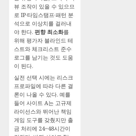
뷰 조작이 있을 수 있으므
로 IP·타임스탬프·패턴 분
석으로 이상치를 걸러내
야 한다.
편향 최소화
를
위해 평가자 블라인드 테
스트와 체크리스트 준수
로그를 남기는 것도 도움
이 된다.
실전 선택 시에는 리스크
프로파일에 따라 다른 결
론이 나올 수 있다. 예를
들어 사이트 A는 고규제
라이선스와 뛰어난 책임
게임 도구를 갖췄지만 출
금 처리에 24~48시간이