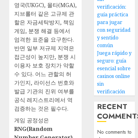
영국(UKGC), 몰타(MGA),
verificación:
지브롤터 같은 고규제 관
guía práctica
할은 자금세탁방지, 책임
para jugar
con seguridad
게임, 분쟁 해결 등에서
y sentido
엄격한 표준을 요구한다.
común
반면 일부 저규제 지역은
Juega rápido y
접근성이 높지만, 분쟁 시
seguro: guía
이용자 보호 장치가 약할
esencial sobre
수 있다. 어느 관할의 허
casinos online
가인지, 라이선스 번호와
sin
발급 기관의 진위 여부를
verificación
공식 레지스트리에서 역
RECENT
검증하는 것은 필수다.
COMMENT
게임 공정성은
RNG(Random
No comments to
Number Generator)