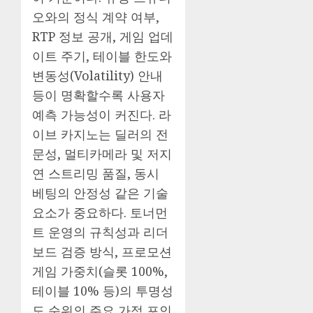
오와의 정식 계약 여부,
RTP 정보 공개, 게임 업데
이트 주기, 테이블 한도와
변동성(Volatility) 안내
등이 명확할수록 사용자
예측 가능성이 커진다. 라
이브 카지노는 딜러의 전
문성, 멀티카메라 및 저지
연 스트리밍 품질, 동시
베팅의 안정성 같은 기술
요소가 중요하다. 토너먼
트 운영의 규칙성과 리더
보드 검증 방식, 프로모션
게임 가중치(슬롯 100%,
테이블 10% 등)의 투명성
도 순위의 주요 가점 포인