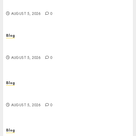
Moderno?
AUGUST 5, 2026
0
Blog
Casinos online sin verificación: guía práctica
para jugar con seguridad y sentido común
AUGUST 5, 2026
0
Blog
Juega rápido y seguro: guía esencial sobre
casinos online sin verificación
AUGUST 5, 2026
0
Blog