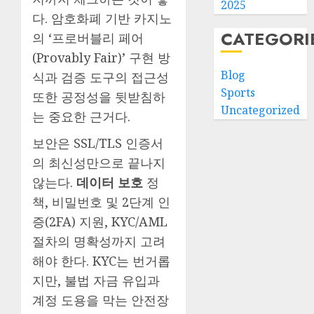
2025
다. 암호화폐 기반 카지노
CATEGORI
의 ‘프로버블리 페어
(Provably Fair)’ 구현 방
Blog
식과 검증 도구의 접근성
Sports
또한 공정성을 뒷받침하
Uncategorized
는 중요한 근거다.
보안은 SSL/TLS 인증서
의 최신성만으로 끝나지
않는다.
데이터 보호
정
책, 비밀번호 및 2단계 인
증(2FA) 지원, KYC/AML
절차의 명확성까지 고려
해야 한다. KYC는 번거롭
지만, 불법 자금 유입과
계정 도용을 막는 안전장