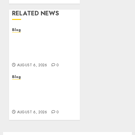
RELATED NEWS
Blog
Comment trouver le
meilleur casino en ligne :
guide pratique et
critères indispensables
AUGUST 6, 2026
0
Blog
Découvrir le meilleur site
casino en ligne : guide
pratique et conseils
experts
AUGUST 6, 2026
0