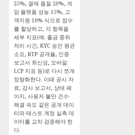
25%, 결제 품질 20%, 게
임·플랫폼 성능 15%, 고
객지원 10% 식으로 점수
를 할당하고, 각 항목을
세부 지표(예: 출금 중위
처리 시간, KYC 승인 평균
소요, RTP 공개율, 인증
보고서 최신성, 모바일
LCP 지표 등)로 다시 쪼개
정량화한다. 이때 공시 자
료, 감사 보고서, 상태 페
이지, 사용자 불만 건수·
해결 속도 같은 공개 데이
터와 테스트 계정 실측 데
이터를 교차 검증해야 한
다.