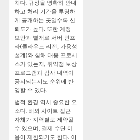
치다. 규정을 명확히 안내
하고 처리 기간을 투명하
게 공개하는 곳일수록 신
뢰도가 높다. 또한 계정
보안과 별개로 서버 인프
라(클라우드 리전, 가용성
설계)와 침해 대응 프로세
스가 있는지, 취약점 보상
프로그램과 감사 내역이
공지되는지도 순위에 반
영할 수 있다.
법적 환경 역시 중요한 요
소다. 해외 사이트 접근
자체가 지역별로 제약될
수 있으며, 결제 수단 이
용이 제한되기도 한다. 이