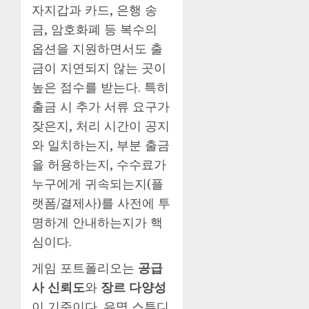
자지갑과 카드, 은행 송
금, 암호화폐 등 복수의
옵션을 지원하면서도 출
금이 지연되지 않는 곳이
높은 점수를 받는다. 특히
출금 시 추가 서류 요구가
잦은지, 처리 시간이 공지
와 일치하는지, 부분 출금
을 허용하는지, 수수료가
누구에게 귀속되는지(플
랫폼/결제사)를 사전에 투
명하게 안내하는지가 핵
심이다.
게임 포트폴리오는
공급
사 신뢰도
와
장르 다양성
이 기준이다. 유명 스튜디