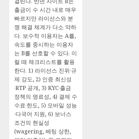
걸린다. 반면 사이트 B는
출금이 수 시간 내로 매우
빠르지만 라이선스와 분
쟁 해결 체계가 다소 약하
다. 보수적 이용자는 A를,
속도를 중시하는 이용자
는 B를 선호할 수 있다. 이
럴 때 체크리스트를 활용
한다. 1) 라이선스 진위·규
제 강도, 2) 인증 최신성
·RTP 공개, 3) KYC·출금
정책의 명료성, 4) 결제 수
수료·한도, 5) 모바일 성능
·다국어 지원, 6) 보너스
조건의 현실성
(wagering, 베팅 상한,