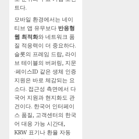
트다.
모바일 환경에서는 네이
티브 앱 유무보다
반응형
웹 최적화
와 네트워크 품
질 적응력이 더 중요하다.
슬롯의 프레임 드랍, 라이
브 테이블의 버퍼링, 지문
·페이스ID 같은 생체 인증
지원은 바로 체감되는 요
소다. 접근성 측면에서 다
국어 지원과 현지화도 관
건이다. 한국어 인터페이
스 품질, 고객센터의 한국
어 대응 가능 시간대,
KRW 표기나 환율 자동