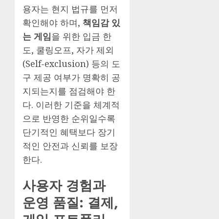
용자는 현지 법규를 먼저
확인해야 하며,
책임감 있
는 게임
을 위한 입금 한
도, 쿨링오프, 자가 제외
(Self-exclusion) 등의 도
구 제공 여부가 명확히 공
지되는지를 점검해야 한
다. 이러한 기준을 체계적
으로 반영한 순위일수록
단기적인 혜택보다 장기
적인 안전과 신뢰를 보장
한다.
사용자 경험과
운영 품질: 결제,