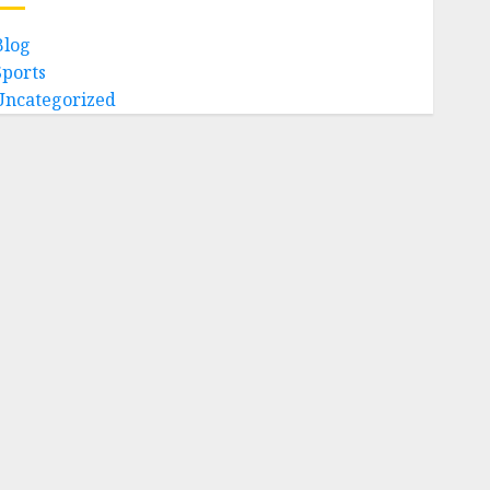
Blog
Sports
Uncategorized