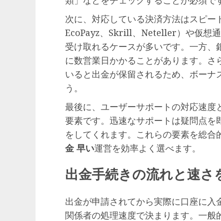
次に、対応している決済方法はスピー
EcoPayz、Skrill、Netelle
受け取れるケースが多いです。一方、
に数営業日かかることがあります。さ
いると出金が保留されるため、ボーナ
う。
最後に、ユーザーサポートの対応速度と
要素です。迅速なサポートは疑問点を
をしてくれます。これらの要素を総合
金 早い
運営を効率よく選べます。
出金手続きの流れと速さ
出金が申請されてから実際に口座に入
関係者の処理速度で決まります。一般的