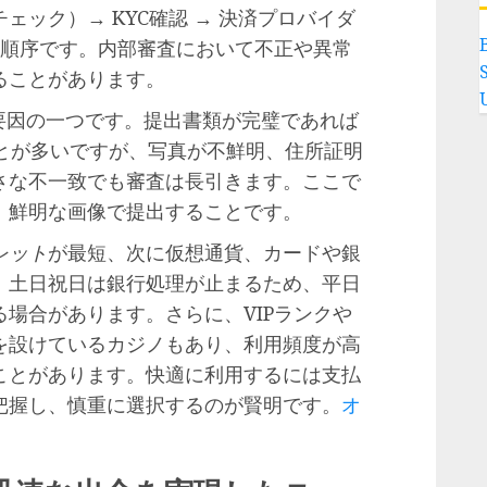
ック）→ KYC確認 → 決済プロバイダ
う順序です。内部審査において不正や異常
ることがあります。
要因の一つです。提出書類が完璧であれば
ことが多いですが、写真が不鮮明、住所証明
さな不一致でも審査は長引きます。ここで
、鮮明な画像で提出することです。
レット
が最短、次に仮想通貨、カードや銀
、土日祝日は銀行処理が止まるため、平日
場合があります。さらに、VIPランクや
を設けているカジノもあり、利用頻度が高
ことがあります。快適に利用するには支払
把握し、慎重に選択するのが賢明です。
オ