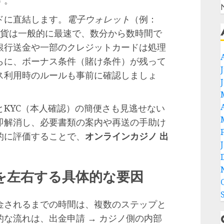
ドに直結します。
電子ウォレット
（例：
r）や仮想通貨は一般的に最速で、数分から数時間で
銀行送金や一部のクレジットカードは処理
らに、ボーナス条件（賭け条件）が残って
ス利用時のルールも事前に確認しましょ
KYC（本人確認）の簡便さも見逃せない
即解消し、必要書類の案内や再送の手助け
的に評価することで、
オンラインカジノ 出
を左右する具体的な要因
金されるまでの時間は、複数のステップと
な流れは、出金申請 → カジノ側の内部