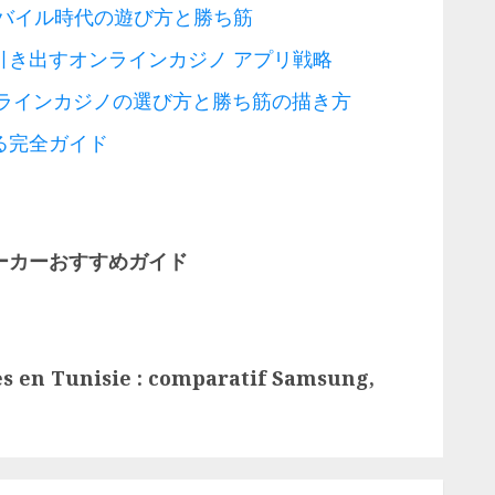
モバイル時代の遊び方と勝ち筋
引き出すオンラインカジノ アプリ戦略
ンラインカジノの選び方と勝ち筋の描き方
る完全ガイド
ーカーおすすめガイド
es en Tunisie : comparatif Samsung,