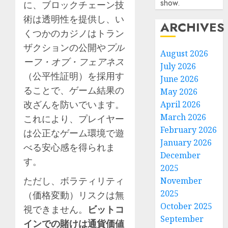
show.
に、ブロックチェーン技
術は透明性を提供し、い
ARCHIVES
くつかのカジノはトラン
ザクションの公開や
プル
August 2026
ーフ・オブ・フェアネス
July 2026
（公平性証明）を採用す
June 2026
ることで、ゲーム結果の
May 2026
改ざんを防いでいます。
April 2026
March 2026
これにより、プレイヤー
February 2026
は公正なゲーム環境で遊
January 2026
べる安心感を得られま
December
す。
2025
ただし、ボラティリティ
November
2025
（価格変動）リスクは無
October 2025
視できません。
ビットコ
September
インでの賭けは通貨価値