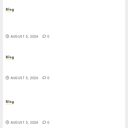
Blog
Casinos Online Sin Verificación: ¿Una
Oportunidad o Un Riesgo Para el Jugador
Moderno?
AUGUST 5, 2026
0
Blog
Casinos online sin verificación: guía práctica
para jugar con seguridad y sentido común
AUGUST 5, 2026
0
Blog
Juega rápido y seguro: guía esencial sobre
casinos online sin verificación
AUGUST 5, 2026
0