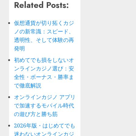
Related Posts:
仮想通貨が切り拓くカジ
ノの新常識：スピード、
透明性、そして体験の再
発明
初めてでも損をしないオ
ンラインカジノ選び：安
全性・ボーナス・勝率ま
で徹底解説
オンラインカジノ アプリ
で加速するモバイル時代
の遊び方と勝ち筋
2026年版・はじめてでも
迷わないオンラインカジ