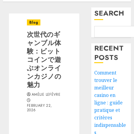
SEARCH
Blog
次世代のギ
ャンブル体
RECENT
験：ビット
POSTS
コインで遊
ぶオンライ
Comment
ンカジノの
trouver le
魅力
meilleur
AMÉLIE LEFÈVRE
casino en
ligne : guide
FEBRUARY 22,
pratique et
2026
critères
indispensable
s