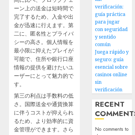
verificación:
ーン上の送金は短時間で
guía práctica
完了するため、入金や出
para jugar
金が迅速に行えます。第
con seguridad
二に、匿名性とプライバ
y sentido
シーの高さ。個人情報を
común
最小限に抑えたプレイが
Juega rápido y
可能で、住所や銀行口座
seguro: guía
情報の提供を避けたいユ
esencial sobre
casinos online
ーザーにとって魅力的で
sin
す。
verificación
第三の利点は手数料の低
RECENT
さ。国際送金や通貨換算
COMMENT
に伴うコストが抑えられ
るため、より効率的に資
金管理ができます。さら
No comments to