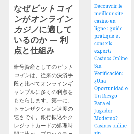
Découvrir le
なぜ
ビットコイ
meilleur site
ン
が
オンライン
casino en
カジノ
に適して
ligne : guide
pratique et
いるのか — 利
conseils
点と仕組み
experts
Casinos Online
Sin
暗号資産としての
ビット
Verificación:
コイン
は、従来の決済手
¿Una
段と比べてオンラインギ
Oportunidad o
ャンブルに多くの利点を
Un Riesgo
もたらします。第一に、
Para el
トランザクション速度の
Jugador
速さです。銀行振込やク
Moderno?
レジットカードの処理時
Casinos online
sin
間に比べ、ブロックチェ