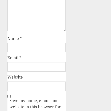
Name
*
Email
*
Website
Save my name, email, and
website in this browser for