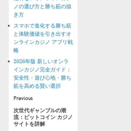
ノの選び方と勝ち筋の描
き方
スマホで進化する勝ち筋
と体験価値を引き出すオ
ンラインカジノ アプリ戦
略
2026年版 新しいオンラ
インカジノ完全ガイド：
安全性・遊び心地・勝ち
筋を高める賢い選択
Post
Previous
navigation
Previous
次世代ギャンブルの潮
流：ビットコイン カジノ
post:
サイトを詳解