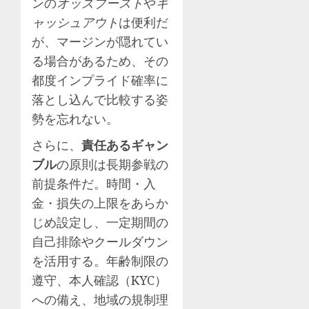
ンの
オッズブースト
や
キ
ャッシュアウト
は便利だ
が、マージンが隠れてい
る場合があるため、その
都度インプライド確率に
落とし込んで比較する姿
勢を忘れない。
さらに、
責任あるギャン
ブル
の原則は長期参戦の
前提条件だ。時間・入
金・損失の上限をあらか
じめ設定し、一定期間の
自己排除やクールダウン
を活用する。年齢制限の
遵守、本人確認（KYC）
への備え、地域の規制理