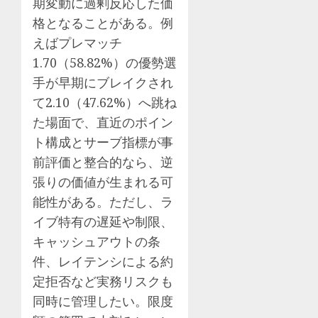
期変動に過剰反応した価
格となることがある。例
えばプレマッチ
1.70（58.82%）の優勢選
手が早期にブレイクされ
て2.10（47.62%）へ跳ね
た場面で、直近のポイン
ト構成とサーブ指標が事
前評価と整合的なら、逆
張りの価値が生まれる可
能性がある。ただし、ラ
イブ特有の遅延や制限、
キャッシュアウトの条
件、レイテンシによる約
定拒否など実務リスクも
同時に管理したい。限度