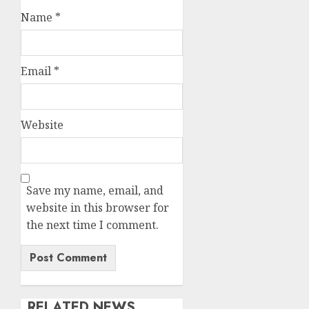
Name
*
Email
*
Website
Save my name, email, and
website in this browser for
the next time I comment.
RELATED NEWS