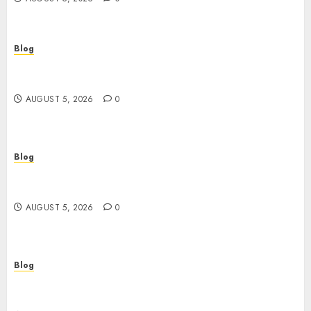
Blog
Casinos online sin verificación: guía práctica
para jugar con seguridad y sentido común
AUGUST 5, 2026
0
Blog
Juega rápido y seguro: guía esencial sobre
casinos online sin verificación
AUGUST 5, 2026
0
Blog
ไขความลับเกม สล็อต ที่คุณอาจไม่เคยรู้: จากมือใหม่สู่เซียน
ในพริบตา