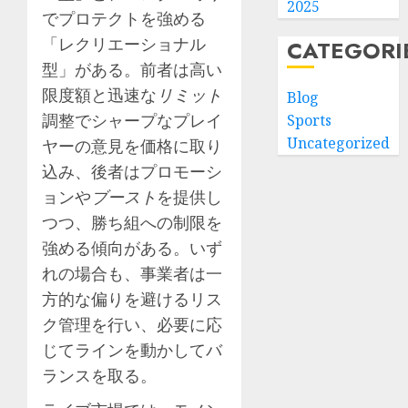
2025
でプロテクトを強める
「レクリエーショナル
CATEGORI
型」がある。前者は高い
限度額と迅速な
リミット
Blog
調整でシャープなプレイ
Sports
Uncategorized
ヤーの意見を価格に取り
込み、後者はプロモーシ
ョンや
ブースト
を提供し
つつ、勝ち組への制限を
強める傾向がある。いず
れの場合も、事業者は一
方的な偏りを避けるリス
ク管理を行い、必要に応
じてラインを動かしてバ
ランスを取る。