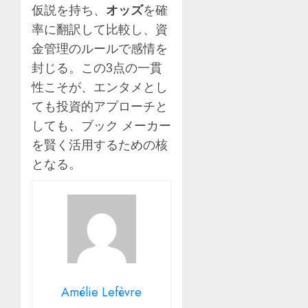
仮説を持ち、
オッズ
を確
率に翻訳して比較し、資
金管理のルールで感情を
封じる。この3点の一貫
性こそが、エンタメとし
ても投資的アプローチと
しても、ブック メーカー
を賢く活用するための核
となる。
Amélie Lefèvre