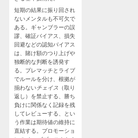
短期の結果に振り回され
ないメンタルも不可欠で
ある。ギャンブラーの誤
謬、確証バイアス、損失
回避などの認知バイアス
は、賭け額のつり上げや
独断的な判断を誘発す
る。プレマッチとライブ
でルールを分け、根拠が
揃わない
チェイス
（取り
返し）を禁止する、勝ち
負けに関係なく記録を残
してレビューする、とい
う作業は期待値の維持に
直結する。プロモーショ