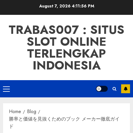
Skip
August 7, 2026
4:11:57 PM
to
content
TRABAS007 : SITUS
SLOT ONLINE
TERLENGKAP
INDONESIA
Primary
Menu
Home
Blog
勝率と価値を見抜くためのブック メーカー徹底ガイ
ド