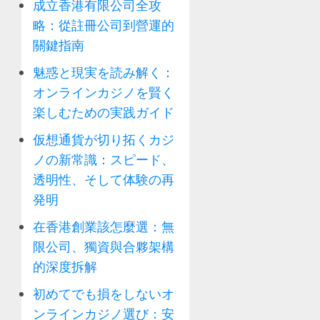
成立香港有限公司全攻
略：從註冊公司到營運的
關鍵指南
魅惑と現実を読み解く：
オンラインカジノを賢く
楽しむための実践ガイド
仮想通貨が切り拓くカジ
ノの新常識：スピード、
透明性、そして体験の再
発明
在香港創業該怎麼選：無
限公司、獨資與合夥架構
的深度拆解
初めてでも損をしないオ
ンラインカジノ選び：安