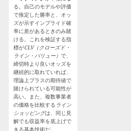
る。自己のモデルや評価
で推定した勝率と、オッ
ズが示すインプライド確
率に差があるときのみ賭
ける。これを検証する指
標が
CLV（クローズド・
ライン・バリュー）
で、
締切時より良いオッズを
継続的に取れていれば、
理論上プラスの期待値で
賭けられている可能性が
高い。また、複数事業者
の価格を比較する
ライン
ショッピング
は、同じ見
解でも収益率を底上げで
きる基本技術だ。