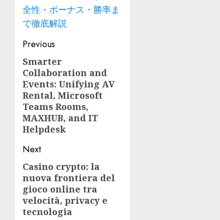
全性・ボーナス・勝率ま
で徹底解説
Post
Previous
navigation
Smarter
Previous
Collaboration and
post:
Events: Unifying AV
Rental, Microsoft
Teams Rooms,
MAXHUB, and IT
Helpdesk
Next
Casino crypto: la
Next
nuova frontiera del
post:
gioco online tra
velocità, privacy e
tecnologia