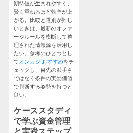
期待値が生まれやすく、
賢く重ねるほど効率が上
がる。比較と選別が難し
いときは、最新のオファ
ーやルールを横断して整
理された情報源を活用し
たい。参考のひとつとし
て
オンカジ おすすめ
をチ
ェックし、目先の派手さ
ではなく条件の実効価値
で判断する姿勢を持つと
良い。
ケーススタディ
で学ぶ資金管理
と実践ステップ