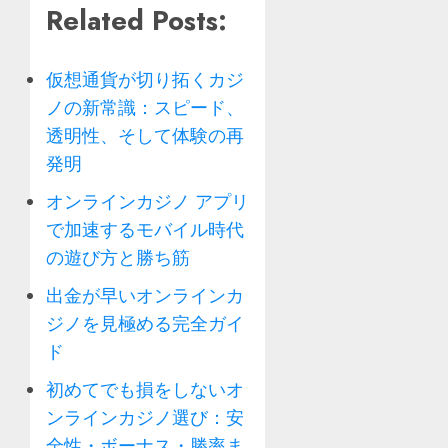
Related Posts:
仮想通貨が切り拓くカジ
ノの新常識：スピード、
透明性、そして体験の再
発明
オンラインカジノ アプリ
で加速するモバイル時代
の遊び方と勝ち筋
出金が早いオンラインカ
ジノを見極める完全ガイ
ド
初めてでも損をしないオ
ンラインカジノ選び：安
全性・ボーナス・勝率ま