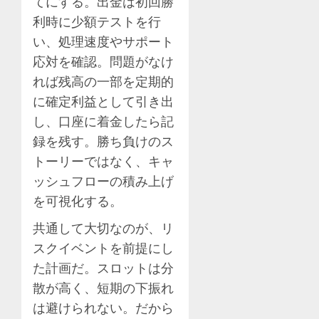
てにする。出金は初回勝
利時に少額テストを行
い、処理速度やサポート
応対を確認。問題がなけ
れば残高の一部を定期的
に確定利益として引き出
し、口座に着金したら記
録を残す。勝ち負けのス
トーリーではなく、キャ
ッシュフローの積み上げ
を可視化する。
共通して大切なのが、リ
スクイベントを前提にし
た計画だ。スロットは分
散が高く、短期の下振れ
は避けられない。だから