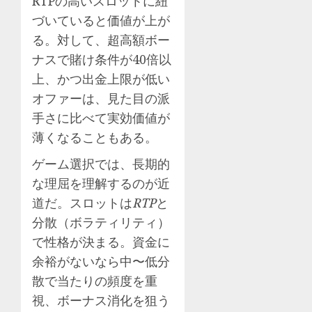
RTPの高いスロットに紐
づいていると価値が上が
る。対して、超高額ボー
ナスで賭け条件が40倍以
上、かつ出金上限が低い
オファーは、見た目の派
手さに比べて実効価値が
薄くなることもある。
ゲーム選択では、長期的
な理屈を理解するのが近
道だ。スロットは
RTP
と
分散（ボラティリティ）
で性格が決まる。資金に
余裕がないなら中〜低分
散で当たりの頻度を重
視、ボーナス消化を狙う