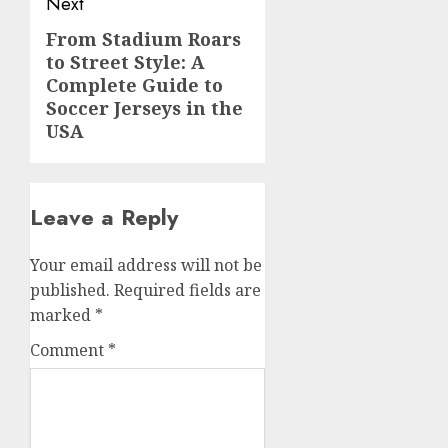
Next
From Stadium Roars
Next
to Street Style: A
post:
Complete Guide to
Soccer Jerseys in the
USA
Leave a Reply
Your email address will not be
published.
Required fields are
marked
*
Comment
*