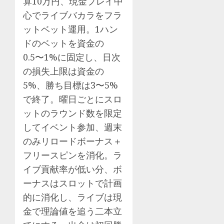
算10万円、現金プレイ中
心でライブバカラをフラ
ットベット運用。1ハン
ドのベットを資金の
0.5〜1%に固定し、日次
の損失上限は資金の
5%、勝ち目標は3〜5%
で終了。曜日ごとにスロ
ットのラウンド数を限定
してイベント参加、週末
のみリロードボーナス＋
フリースピンを消化。ラ
イブ貢献率が低い分、ボ
ーナスはスロットで計画
的に消化し、ライブは現
金で理論値を追う二本立