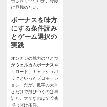
告されていないか、冷静
に見極めたい。
ボーナスを味方
にする条件読み
とゲーム選択の
実践
オンカジの魅力のひとつ
が
ウェルカムボーナス
や
リロード、キャッシュバ
ックといったプロモーシ
ョン。だが、数字の大き
さだけで飛びつくのは早
計だ。大切なのは
出金条
件
（賭け条件、