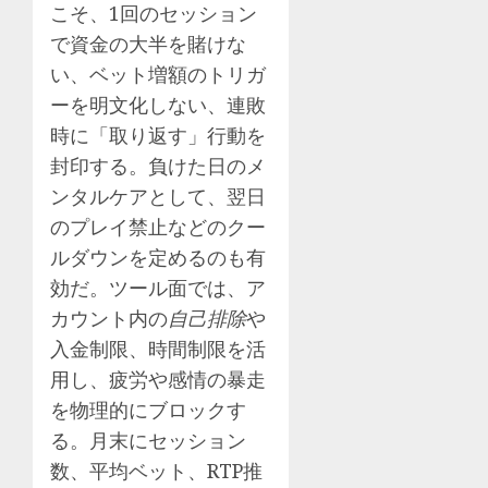
こそ、1回のセッション
で資金の大半を賭けな
い、ベット増額のトリガ
ーを明文化しない、連敗
時に「取り返す」行動を
封印する。負けた日のメ
ンタルケアとして、翌日
のプレイ禁止などのクー
ルダウンを定めるのも有
効だ。ツール面では、ア
カウント内の
自己排除
や
入金制限、時間制限を活
用し、疲労や感情の暴走
を物理的にブロックす
る。月末にセッション
数、平均ベット、RTP推