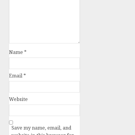
Name
*
Email
*
Website
Save my name, email, and