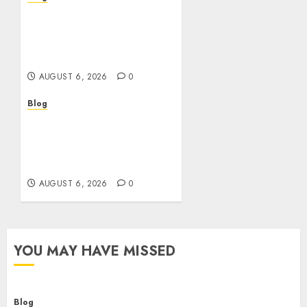
Comment trouver le
meilleur casino en ligne :
guide pratique et
critères indispensables
AUGUST 6, 2026
0
Blog
Découvrir le meilleur site
casino en ligne : guide
pratique et conseils
experts
AUGUST 6, 2026
0
YOU MAY HAVE MISSED
Blog