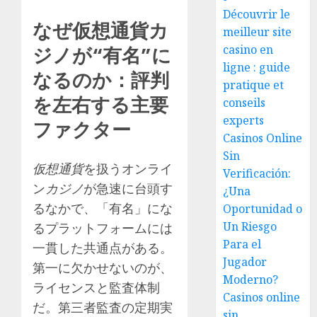
Découvrir le
なぜ仮想通貨カ
meilleur site
casino en
ジノが“有名”に
ligne : guide
なるのか：評判
pratique et
を左右する主要
conseils
experts
ファクター
Casinos Online
Sin
仮想通貨
を扱うオンライ
Verificación:
ン
カジノ
が急速に台頭す
¿Una
るなかで、「有名」にな
Oportunidad o
Un Riesgo
るプラットフォームには
Para el
一貫した共通点がある。
Jugador
第一に欠かせないのが、
Moderno?
ライセンスと監査体制
Casinos online
だ。第三者監査の定期実
sin