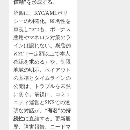
信頼”
を形成する。
第四に、KYC/AMLポリ
シーの明確化。匿名性を
重視しつつも、ボーナス
悪用やマネロン対策のラ
インは譲れない。
段階的
KYC
（一定額以上で本人
確認を求める）や、制限
地域の明示、ペイアウト
の基準とタイムラインの
公開は、トラブルを未然
に防ぐ。最後に、コミュ
ニティ運営とSNSでの透
明な対話が、
“有名”の持
続性
に直結する。更新履
歴、障害報告、ロードマ