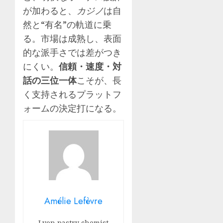
が加わると、
カジノ
は自
然と“有名”の軌道に乗
る。市場は成熟し、表面
的な派手さでは差がつき
にくい。
信頼・速度・対
話の三位一体
こそが、長
く支持されるプラットフ
ォームの決定打になる。
Amélie Lefèvre
Lyon pastry chemist