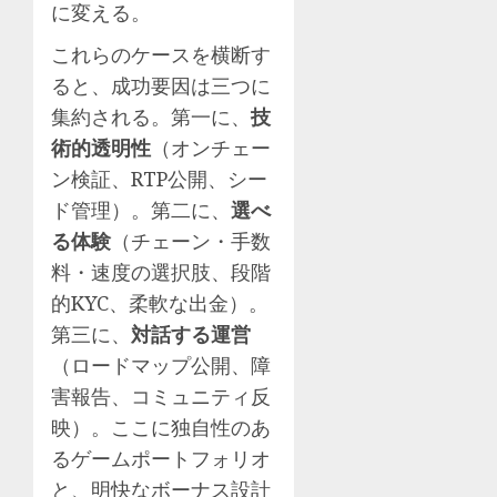
に変える。
これらのケースを横断す
ると、成功要因は三つに
集約される。第一に、
技
術的透明性
（オンチェー
ン検証、RTP公開、シー
ド管理）。第二に、
選べ
る体験
（チェーン・手数
料・速度の選択肢、段階
的KYC、柔軟な出金）。
第三に、
対話する運営
（ロードマップ公開、障
害報告、コミュニティ反
映）。ここに独自性のあ
るゲームポートフォリオ
と、明快なボーナス設計