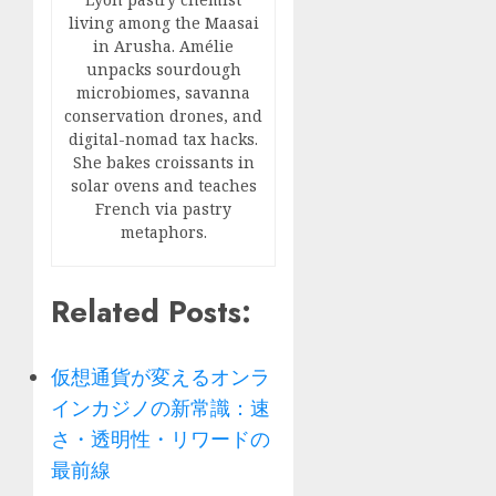
living among the Maasai
in Arusha. Amélie
unpacks sourdough
microbiomes, savanna
conservation drones, and
digital-nomad tax hacks.
She bakes croissants in
solar ovens and teaches
French via pastry
metaphors.
Related Posts:
仮想通貨が変えるオンラ
インカジノの新常識：速
さ・透明性・リワードの
最前線