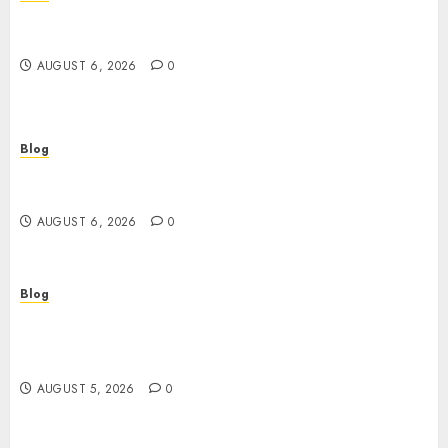
Comment trouver le meilleur casino en ligne :
guide pratique et critères indispensables
AUGUST 6, 2026
0
Blog
Découvrir le meilleur site casino en ligne : guide
pratique et conseils experts
AUGUST 6, 2026
0
Blog
Casinos Online Sin Verificación: ¿Una
Oportunidad o Un Riesgo Para el Jugador
Moderno?
AUGUST 5, 2026
0