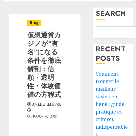
SEARCH
Blog
仮想通貨カ
ジノが“有
RECENT
名”になる
POSTS
条件を徹底
解剖：信
Comment
頼・透明
trouver le
性・体験価
meilleur
値の方程式
casino en
ligne : guide
AMÉLIE LEFÈVRE
pratique et
OCTOBER 4, 2025
critères
indispensable
s