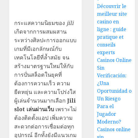
Découvrir le
meilleur site
casino en
กระแสความนิยมของ
jili
ligne : guide
เกิดจากการผสมผสาน
pratique et
ระหว่างศิลปะการออกแบบ
conseils
เกมที่มีเอกลักษณ์กับ
experts
เทคโนโลยีที่ล้ำสมัย จน
Casinos Online
สร้างมาตรฐานใหม่ให้กับ
Sin
การปั่นสล็อตในยุคที่
Verificación:
ต้องการความเร็ว ความ
¿Una
Oportunidad o
ยืดหยุ่น และความโปร่งใส
Un Riesgo
ผู้เล่นจำนวนมากเลือก
Jili
Para el
slot เล่นผ่านเว็บ
เพราะไม่
Jugador
ต้องติดตั้งแอป เพิ่มความ
Moderno?
สะดวกต่อการเชื่อมต่อทุก
Casinos online
อุปกรณ์ อีกทั้งยังมีแนวเกม
sin