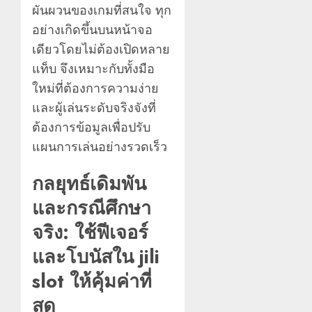
ผันผวนของเกมที่สนใจ ทุก
อย่างเกิดขึ้นบนหน้าจอ
เดียวโดยไม่ต้องเปิดหลาย
แท็บ จึงเหมาะกับทั้งมือ
ใหม่ที่ต้องการความง่าย
และผู้เล่นระดับจริงจังที่
ต้องการข้อมูลเพื่อปรับ
แผนการเล่นอย่างรวดเร็ว
กลยุทธ์เดิมพัน
และกรณีศึกษา
จริง: ใช้ฟีเจอร์
และโบนัสใน jili
slot ให้คุ้มค่าที่
สุด