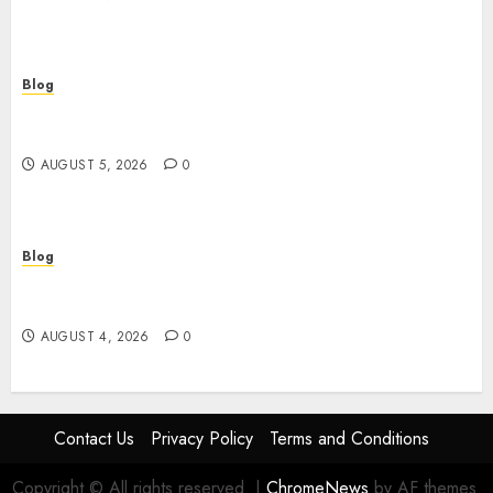
Blog
Juega rápido y seguro: guía esencial sobre
casinos online sin verificación
AUGUST 5, 2026
0
Blog
ไขความลับเกม สล็อต ที่คุณอาจไม่เคยรู้: จากมือใหม่สู่เซียน
ในพริบตา
AUGUST 4, 2026
0
Contact Us
Privacy Policy
Terms and Conditions
Copyright © All rights reserved.
|
ChromeNews
by AF themes.