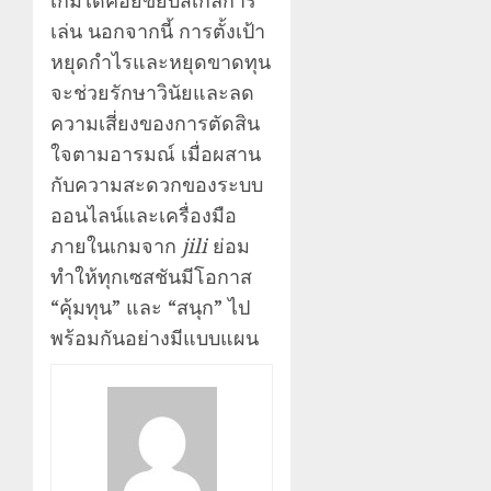
เกมได้ค่อยขยับสเกลการ
เล่น นอกจากนี้ การตั้งเป้า
หยุดกำไรและหยุดขาดทุน
จะช่วยรักษาวินัยและลด
ความเสี่ยงของการตัดสิน
ใจตามอารมณ์ เมื่อผสาน
กับความสะดวกของระบบ
ออนไลน์และเครื่องมือ
ภายในเกมจาก
jili
ย่อม
ทำให้ทุกเซสชันมีโอกาส
“คุ้มทุน” และ “สนุก” ไป
พร้อมกันอย่างมีแบบแผน