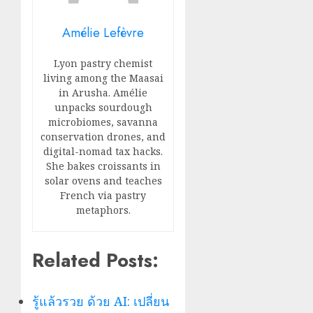
Amélie Lefèvre
Lyon pastry chemist
living among the Maasai
in Arusha. Amélie
unpacks sourdough
microbiomes, savanna
conservation drones, and
digital-nomad tax hacks.
She bakes croissants in
solar ovens and teaches
French via pastry
metaphors.
Related Posts:
รู้แล้วรวย ด้วย AI: เปลี่ยน