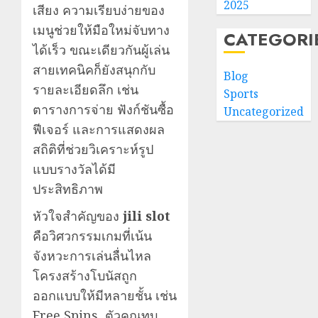
2025
เสียง ความเรียบง่ายของ
เมนูช่วยให้มือใหม่จับทาง
CATEGORI
ได้เร็ว ขณะเดียวกันผู้เล่น
สายเทคนิคก็ยังสนุกกับ
Blog
รายละเอียดลึก เช่น
Sports
ตารางการจ่าย ฟังก์ชันซื้อ
Uncategorized
ฟีเจอร์ และการแสดงผล
สถิติที่ช่วยวิเคราะห์รูป
แบบรางวัลได้มี
ประสิทธิภาพ
หัวใจสำคัญของ
jili slot
คือวิศวกรรมเกมที่เน้น
จังหวะการเล่นลื่นไหล
โครงสร้างโบนัสถูก
ออกแบบให้มีหลายชั้น เช่น
Free Spins, ตัวคูณทบ