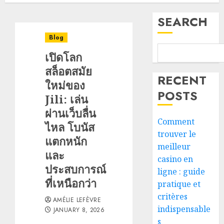
SEARCH
Blog
เปิดโลก
สล็อตสมัย
RECENT
ใหม่ของ
POSTS
Jili: เล่น
ผ่านเว็บลื่น
Comment
ไหล โบนัส
trouver le
แตกหนัก
meilleur
และ
casino en
ประสบการณ์
ligne : guide
ที่เหนือกว่า
pratique et
critères
AMÉLIE LEFÈVRE
indispensable
JANUARY 8, 2026
s