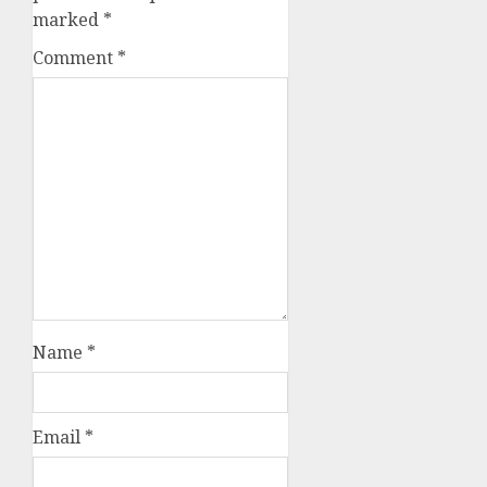
marked
*
Comment
*
Name
*
Email
*