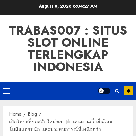
Skip
August 8, 2026
6:04:28 AM
to
content
TRABAS007 : SITUS
SLOT ONLINE
TERLENGKAP
INDONESIA
Primary
Menu
Home
Blog
เปิดโลกสล็อตสมัยใหม่ของ Jili: เล่นผ่านเว็บลื่นไหล
โบนัสแตกหนัก และประสบการณ์ที่เหนือกว่า