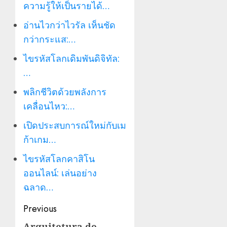
ความรู้ให้เป็นรายได้…
อ่านไวกว่าไวรัล เห็นชัด
กว่ากระแส:…
ไขรหัสโลกเดิมพันดิจิทัล:
…
พลิกชีวิตด้วยพลังการ
เคลื่อนไหว:…
เปิดประสบการณ์ใหม่กับเม
ก้าเกม…
ไขรหัสโลกคาสิโน
ออนไลน์: เล่นอย่าง
ฉลาด…
Post
Previous
Arquitetura do