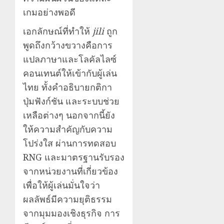
เกมอย่างพอดี
เอกลักษณ์ที่ทำให้
jili
ถูก
พูดถึงกว้างขวางคือการ
แปลภาษาและโลคัลไลซ์
คอนเทนต์ให้เข้ากับผู้เล่น
ไทย ทั้งคำอธิบายกติกา
ปุ่มฟังก์ชัน และระบบช่วย
เหลือต่างๆ นอกจากนี้ยัง
ให้ความสำคัญกับความ
โปร่งใส ผ่านการทดสอบ
RNG และมาตรฐานรับรอง
จากหน่วยงานที่เกี่ยวข้อง
เพื่อให้ผู้เล่นมั่นใจว่า
ผลลัพธ์มีความยุติธรรม
จากมุมมองเชิงธุรกิจ การ