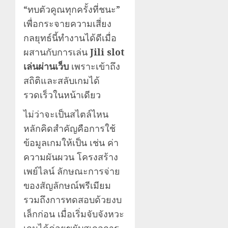
“ทบตัวคูณทุกครั้งที่ชนะ”
เพื่อกระจายความเสี่ยง
กลยุทธ์นี้ทำงานได้ดีเมื่อ
ผสานกับการเล่น
Jili slot
เล่นผ่านเว็บ
เพราะเข้าถึง
สถิติและสลับเกมได้
รวดเร็วในหน้าเดียว
ไม่ว่าจะเป็นสไตล์ไหน
หลักคิดสำคัญคือการใช้
ข้อมูลเกมให้เป็น เช่น ค่า
ความผันผวน โครงสร้าง
เพย์ไลน์ ลักษณะการจ่าย
ของสัญลักษณ์พรีเมียม
รวมถึงการทดสอบด้วยงบ
เล็กก่อน เมื่อเริ่มจับจังหวะ